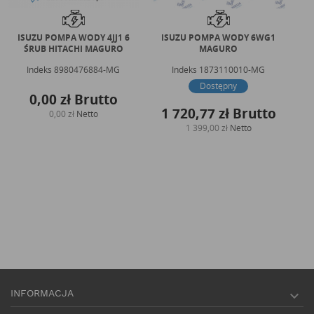
ISUZU POMPA WODY 4JJ1 6
ISUZU POMPA WODY 6WG1
C
ŚRUB HITACHI MAGURO
MAGURO
Indeks
8980476884-MG
Indeks
1873110010-MG
Dostępny
0,00 zł
Brutto
1 720,77 zł
Brutto
0,00 zł
Netto
1 399,00 zł
Netto
INFORMACJA
