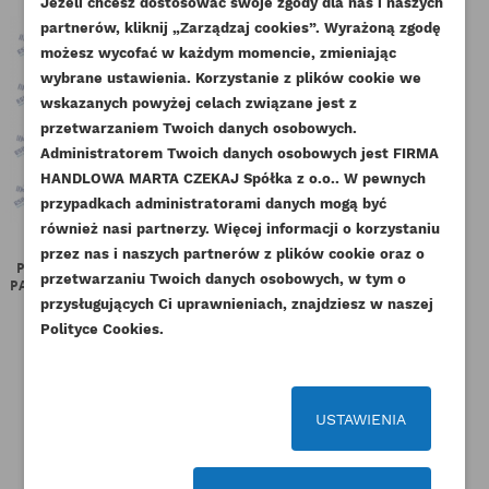
Jeżeli chcesz dostosować swoje zgody dla nas i naszych
partnerów, kliknij „Zarządzaj cookies”. Wyrażoną zgodę
UTWÓRZ LISTĘ ŻYCZEŃ
ZALOGUJ SIĘ
możesz wycofać w każdym momencie, zmieniając
wybrane ustawienia. Korzystanie z plików cookie we
NAZWA LISTY ŻYCZEŃ
wskazanych powyżej celach związane jest z
Musisz być zalogowany by zapisać produkty na
DODAJ DO LISTY ŻYCZEŃ
przetwarzaniem Twoich danych osobowych.
swojej liście życzeń.
Administratorem Twoich danych osobowych jest FIRMA
add_circle_outline
Stwórz nową listę życzeń
HANDLOWA MARTA CZEKAJ Spółka z o.o.. W pewnych
przypadkach administratorami danych mogą być
Anuluj
Zaloguj się
Anuluj
Utwórz listę życzeń
również nasi partnerzy. Więcej informacji o korzystaniu
przez nas i naszych partnerów z plików cookie oraz o
PERKINS POMPKA ZASILAJĄCA
PERKINS TULEJKA ZEBATKI
przetwarzaniu Twoich danych osobowych, w tym o
PALIWA AA AB AK AM ORYGINAŁ
POŚREDNIEJ ROZRZĄDU
KOR
ORYGINAŁ
przysługujących Ci uprawnieniach, znajdziesz w naszej
Indeks
ULPK0034-ORG
Polityce Cookies.
Indeks
0050345-ORG
Dostępny
Dostępny
121,77 zł
Brutto
146,37 zł
Brutto
99,00 zł
Netto
USTAWIENIA
119,00 zł
Netto