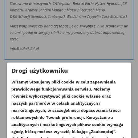
Stosowana w maszynach: CATerpillar, Bobcat Fuchs Hyster Hyundai JCB
Komatsu Kramer Landini Manitou Massey Ferguson Merlo
O&K Schaeff Steinbock Timberjack Weidemann Zeppelin Case Mccormick
Masz wątpliwość czy dana część pasuje do Twojego silnika skontaktuj się
z nami i podaj nr seryjny silnika a my pomożemy dobrać odpowiednią
część.
info@esilniki24.pl
Drogi użytkowniku
Witamy! Stosujemy pliki cookie w celu zapewnienia
prawidłowego funkcjonowania serwisu. Możemy
Klienci którzy zakupili ten produkt
również wykorzystywać pliki cookie własne oraz
naszych partnerów w celach analitycznych i
kupili również:
marketingowych, w szczególności dopasowania treści
reklamowych do Twoich preferencji. Korzystanie z
analitycznych i marketingowych plików cookie wymaga
zgody, którą możesz wyrazić, klikając „Zaakceptuj”.