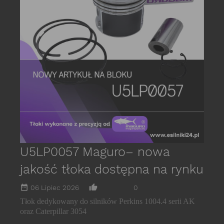
date_r
P
s
E
C
U5LP0057 Maguro– nowa
jakość tłoka dostępna na rynku
date_range
thumb_up_alt
06 Lipiec 2026
0
Tłok dedykowany do silników Perkins 1004.4 serii AK
oraz Caterpillar 3054