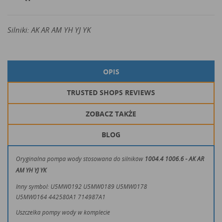
Silniki: AK AR AM YH YJ YK
OPIS
TRUSTED SHOPS REVIEWS
ZOBACZ TAKŻE
BLOG
Oryginalna pompa wody stosowana do silników
1004.4 1006.6 - AK AR
AM YH YJ YK
Inny symbol: U5MW0192
U5MW0189
U5MW0178
U5MW0164
442580A1 714987A1
Uszczelka pompy wody w komplecie