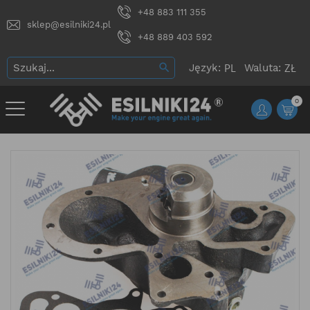
+48 883 111 355
sklep@esilniki24.pl
+48 889 403 592
Język:
Waluta:
0