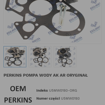
PERKINS POMPA WODY AK AR ORYGINAŁ
Indeks
U5MW0193-ORG
Numer części
U5MW0193