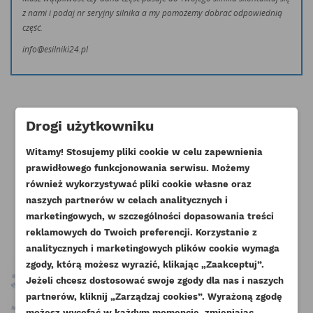
z nami i podaj nr seryjny silnika a my pomożemy dobrać odpowiednią
część.
info@esilniki24.pl
Drogi użytkowniku
Witamy! Stosujemy pliki cookie w celu zapewnienia
Klienci którzy zakupili ten produkt
prawidłowego funkcjonowania serwisu. Możemy
również wykorzystywać pliki cookie własne oraz
kupili również:
naszych partnerów w celach analitycznych i
marketingowych, w szczególności dopasowania treści
reklamowych do Twoich preferencji. Korzystanie z
analitycznych i marketingowych plików cookie wymaga
zgody, którą możesz wyrazić, klikając „Zaakceptuj”.
Jeżeli chcesz dostosować swoje zgody dla nas i naszych
partnerów, kliknij „Zarządzaj cookies”. Wyrażoną zgodę
UTWÓRZ LISTĘ ŻYCZEŃ
możesz wycofać w każdym momencie, zmieniając