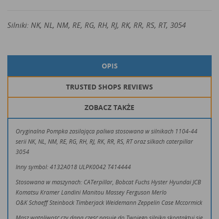
Silniki: NK, NL, NM, RE, RG, RH, RJ, RK, RR, RS, RT, 3054
OPIS
TRUSTED SHOPS REVIEWS
ZOBACZ TAKŻE
Oryginalna Pompka zasilająca paliwa stosowana w silnikach 1104-44
serii NK, NL, NM, RE, RG, RH, RJ, RK, RR, RS, RT oraz silkach caterpillar
3054
Inny symbol: 4132A018 ULPK0042 T414444
Stosowana w maszynach: CATerpillar, Bobcat Fuchs Hyster Hyundai JCB
Komatsu Kramer Landini Manitou Massey Ferguson Merlo
O&K Schaeff Steinbock Timberjack Weidemann Zeppelin Case Mccormick
Masz wątpliwość czy dana część pasuje do Twojego silnika skontaktuj się