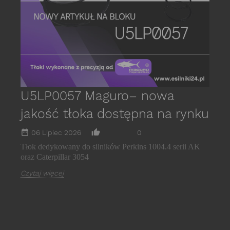
C
U5LP0057 Maguro– nowa
jakość tłoka dostępna na rynku
date_range
thumb_up_alt
06 Lipiec 2026
0
Tłok dedykowany do silników Perkins 1004.4 serii AK
oraz Caterpillar 3054
Czytaj więcej