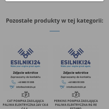
Pozostałe produkty w tej kategorii:
CAT POMPKA ZASILAJĄCA
PERKINS POMPKA ZASILAJĄCA
PALIWA ELEKTRYCZNA 24V C6.6
PALIWA ELEKTRYCZNA RG RE
PAL
C4.4...
ESTABO