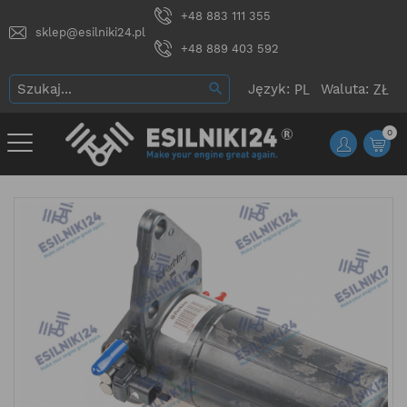
+48 883 111 355
sklep@esilniki24.pl
+48 889 403 592
Język:
Waluta:
0