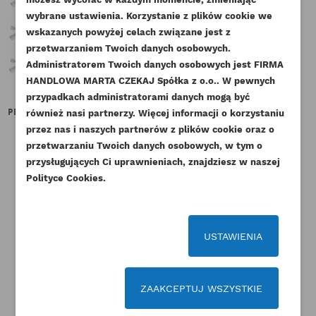
ZALOGUJ SIĘ
wybrane ustawienia. Korzystanie z plików cookie we
NAZWA LISTY ŻYCZEŃ
wskazanych powyżej celach związane jest z
Musisz być zalogowany by zapisać produkty na
DODAJ DO LISTY ŻYCZEŃ
przetwarzaniem Twoich danych osobowych.
swojej liście życzeń.
Administratorem Twoich danych osobowych jest FIRMA
add_circle_outline
Stwórz nową listę życzeń
HANDLOWA MARTA CZEKAJ Spółka z o.o.. W pewnych
przypadkach administratorami danych mogą być
Anuluj
Zaloguj się
PERKINS TERMOSTAT AK AM AR
CAT MOCOWANIE
PE
Anuluj
Utwórz listę życzeń
również nasi partnerzy. Więcej informacji o korzystaniu
YH ORYGINAŁ
WENTYLATORA 3054 3056
przez nas i naszych partnerów z plików cookie oraz o
ESTABO
Indeks
2485C036-ORG
przetwarzaniu Twoich danych osobowych, w tym o
Indeks
101-3377AM
Dostępny
przysługujących Ci uprawnieniach, znajdziesz w naszej
Dostępny
Polityce Cookies.
166,05 zł
Brutto
367,77 zł
Brutto
135,00 zł
Netto
299,00 zł
Netto
USTAWIENIA
ZAAKCEPTUJ WSZYSTKIE