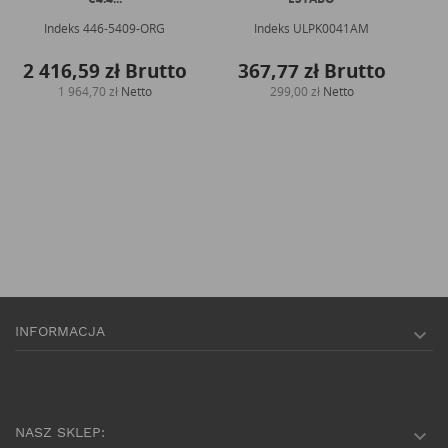
Indeks
446-5409-ORG
Indeks
ULPK0041AM
2 416,59 zł
Brutto
367,77 zł
Brutto
1
1 964,70 zł
Netto
299,00 zł
Netto
INFORMACJA

NASZ SKLEP:
