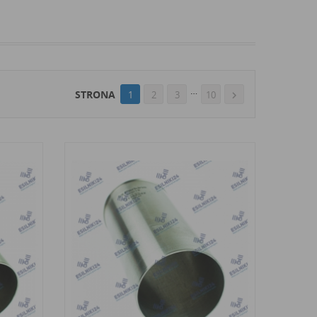
…
STRONA
1
2
3
10
