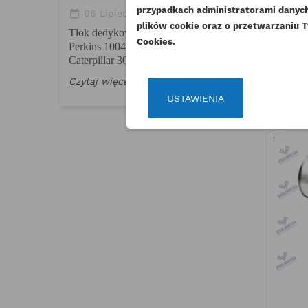
DO
normy emisji
przypadkach administratorami danych 
date_range
thumb_up_alt
06 Lipiec 2026
0
plików cookie oraz o przetwarzaniu T
Tłok dedykowany do silników
Czytaj więcej
Cookies.
Perkins 1004.4 serii AK oraz
Caterpillar 3054
Czytaj więcej
USTAWIENIA