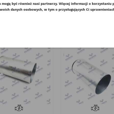
104,55 zł
Brutto
232,47 zł
Brutto
DAJ DO LISTY ŻYCZEŃ
thumb_up_alt
15
 spalin Euro V
mogą być również nasi partnerzy. Więcej informacji o korzystaniu 
Perk
85,00 zł
189,00 zł
Netto
Netto
woich danych osobowych, w tym o przysługujących Ci uprawnieniach,
Prawidłowy moment dokręcenia
add_circle_outline
Stwórz nową listę ży
Czyt
śrub głowicy w silniku ISUZU 4HK1
((cancelText))
Anuluj
((modalDeleteText))
Zaloguj się
Anuluj
Utwórz listę życzeń
Czytaj więcej