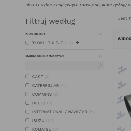
ofertą i wyboru najlepszych rozwiązań, które zyskają 
Jest 1
Filtruj według
BLOK SILNIKA
WIDO
+
TŁOKI I TULEJE
111
MARKA SILNIKA/MASZYNY
CASE
4
CATERPILLAR
14
CUMMINS
8
DEUTZ
3
INTERNATIONAL / NAVISTAR
5
ISUZU
14
KOMATSU
7