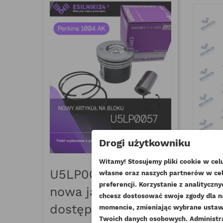
MAGUR
Drogi użytkowniku
CAT 
Witamy! Stosujemy pliki cookie w ce
date_range
16 Marzec
U5LP0057 Maguro–
własne oraz naszych partnerów w cel
thumb_up_a
UT
preferencji. Korzystanie z analitycz
nowa jakość tłoka
Poznaj Magur
chcesz dostosować swoje zgody dla n
((
ZA
najwyższej kl
dostępna na rynku
momencie, zmieniając wybrane ustawi
NA
spełniającyc
Twoich danych osobowych. Administ
((
Mu