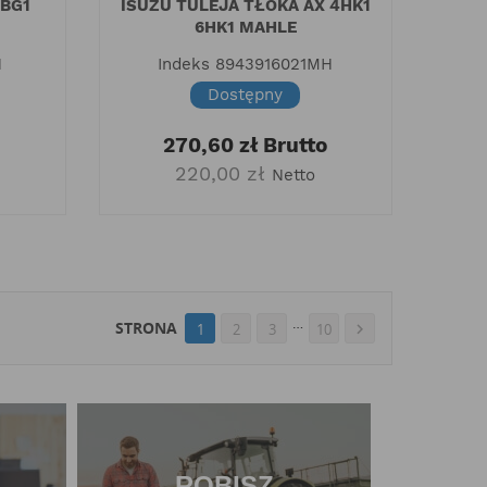
6BG1
ISUZU TULEJA TŁOKA AX 4HK1
6HK1 MAHLE
H
Indeks
8943916021MH
Dostępny
o
270,60 zł
Brutto
220,00 zł
Netto
…
STRONA
1
2
3
10

ROBISZ