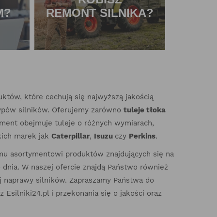
M?
REMONT SILNIKA?
któw, które cechują się najwyższą jakością
typów silników. Oferujemy zarówno
tuleje tłoka
yment obejmuje tuleje o różnych wymiarach,
kich marek jak
Caterpillar
,
Isuzu
czy
Perkins
.
mu asortymentowi produktów znajdujących się na
dnia. W naszej ofercie znajdą Państwo również
ej naprawy silników. Zapraszamy Państwa do
Esilniki24.pl i przekonania się o jakości oraz