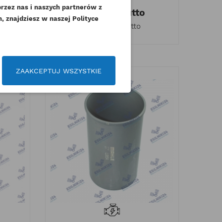
przez nas i naszych partnerów z
97,17 zł
Brutto
ins
Czytaj więcej
 znajdziesz w naszej Polityce
79,00 zł
Netto
czeń
aj więcej
ZAAKCEPTUJ WSZYSTKIE