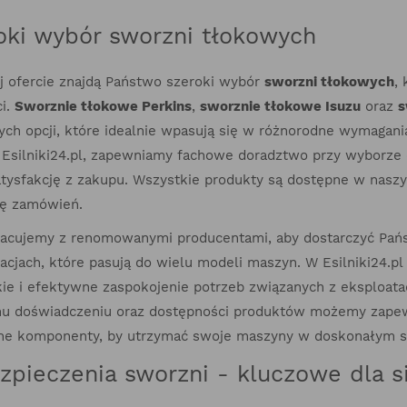
oki wybór sworzni tłokowych
j ofercie znajdą Państwo szeroki wybór
sworzni tłokowych
,
ci.
Sworznie tłokowe Perkins
,
sworznie tłokowe Isuzu
oraz
s
ch opcji, które idealnie wpasują się w różnorodne wymagani
 Esilniki24.pl, zapewniamy fachowe doradztwo przy wyborze 
atysfakcję z zakupu. Wszystkie produkty są dostępne w nasz
ję zamówień.
acujemy z renomowanymi producentami, aby dostarczyć Pa
acjach, które pasują do wielu modeli maszyn. W Esilniki24.
kie i efektywne zaspokojenie potrzeb związanych z eksploat
u doświadczeniu oraz dostępności produktów możemy zapewn
ne komponenty, by utrzymać swoje maszyny w doskonałym st
zpieczenia sworzni - kluczowe dla si