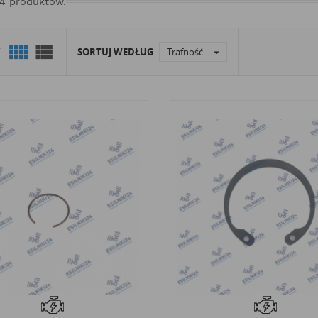
24 produktów.


K
SORTUJ WEDŁUG
Trafność
