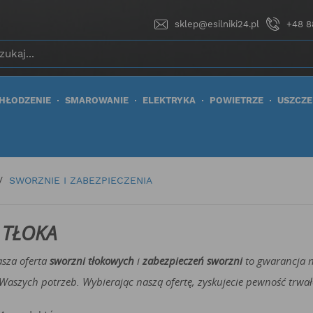
sklep@esilniki24.pl
+48 8
HŁODZENIE
SMAROWANIE
ELEKTRYKA
POWIETRZE
USZCZE
SWORZNIE I ZABEZPIECZENIA
A TŁOKA
asza oferta
sworzni tłokowych
i
zabezpieczeń sworzni
to gwarancja na
szych potrzeb. Wybierając naszą ofertę, zyskujecie pewność trwał