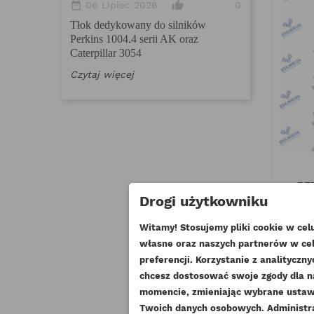
normy emisji
date_range
thumb_up_alt
06 Lipiec 2026
0
Tłok dedykowany do silników
Czytaj więcej
Perkins 1004.4 serii AK oraz
Caterpillar 3054
Czytaj więcej
PE
Drogi użytkowniku
SW
Witamy! Stosujemy pliki cookie w ce
I
własne oraz naszych partnerów w cel
UT
preferencji. Korzystanie z analitycz
chcesz dostosować swoje zgody dla n
((
ZA
momencie, zmieniając wybrane ustawi
NA
Twoich danych osobowych. Administ
((
Mu