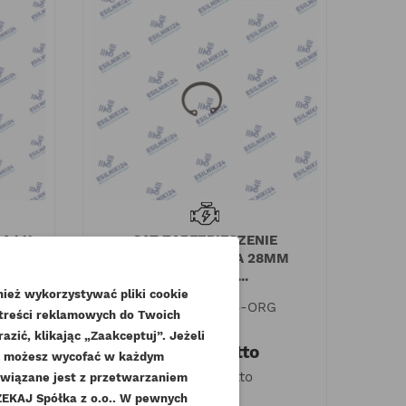
ins
Czytaj więcej
aj więcej
4JJ1
CAT ZABEZPIECZENIE
SWORZNIA TŁOKA 28MM
M
3013C 3014...
ież wykorzystywać pliki cookie
Indeks
154-0874-ORG
 treści reklamowych do Twoich
zić, klikając „Zaakceptuj”. Jeżeli
6,15 zł
Brutto
dę możesz wycofać w każdym
5,00 zł
Netto
związane jest z przetwarzaniem
KAJ Spółka z o.o.. W pewnych
.