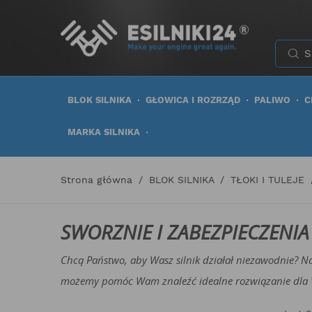
BLOK SILNIKA
GŁOWICA I ROZRZĄD
PALIWO
C
MARKA SILNIKA
Strona główna
BLOK SILNIKA
TŁOKI I TULEJE
SWORZNIE I ZABEZPIECZENI
Chcą Państwo, aby Wasz silnik działał niezawodnie? N
możemy pomóc Wam znaleźć idealne rozwiązanie dla Wa