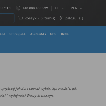
PL
PLN
83 111 355
+48 889 403 592
Koszyk
-
0
item(s)
Zaloguj się
LKI
SPRZĘGŁA
AGREGATY - UPS
INNE
jwyższej jakości i szeroki wybór. Sprawdźcie, jak
ości i wydajności Waszych maszyn.