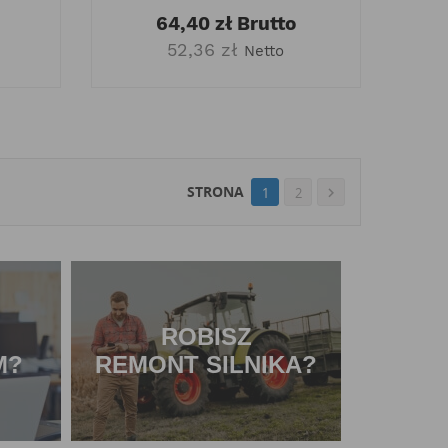
64,40 zł
Brutto
52,36 zł
Netto
STRONA
1
2

ROBISZ
M?
REMONT SILNIKA?