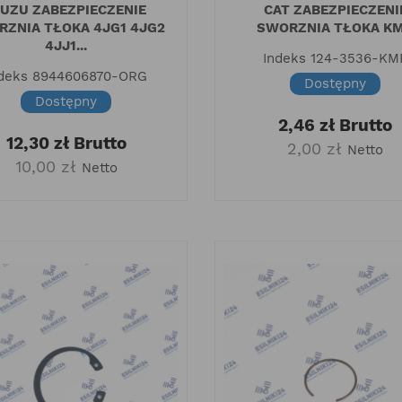
SUZU ZABEZPIECZENIE
CAT ZABEZPIECZENI
RZNIA TŁOKA 4JG1 4JG2
SWORZNIA TŁOKA K
4JJ1...
Indeks
124-3536-KM
deks
8944606870-ORG
Dostępny
Dostępny
2,46 zł
Brutto
12,30 zł
Brutto
2,00 zł
Netto
10,00 zł
Netto