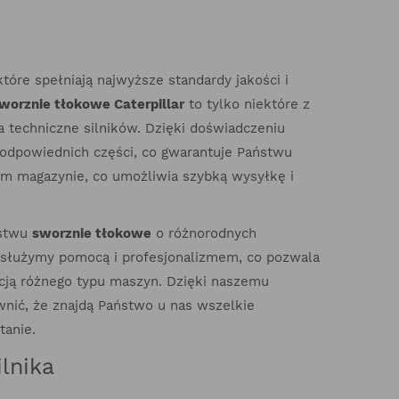
 które spełniają najwyższe standardy jakości i
worznie tłokowe Caterpillar
to tylko niektóre z
a techniczne silników. Dzięki doświadczeniu
odpowiednich części, co gwarantuje Państwu
ym magazynie, co umożliwia szybką wysyłkę i
ństwu
sworznie tłokowe
o różnorodnych
pl służymy pomocą i profesjonalizmem, co pozwala
acją różnego typu maszyn. Dzięki naszemu
ić, że znajdą Państwo u nas wszelkie
anie.
lnika