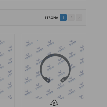
STRONA
1
2
