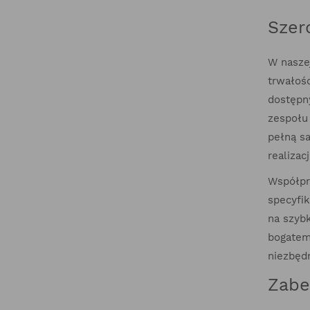
Szer
W nasze
trwałoś
dostępny
zespołu
pełną s
realizac
Współpr
specyfik
na szyb
bogatem
niezbęd
Zabe