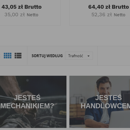
43,05 zł
Brutto
64,40 zł
Brutto
35,00 zł
52,36 zł
Netto
Netto


K
SORTUJ WEDŁUG
Trafność

JESTEŚ
JESTEŚ
MECHANIKIEM?
HANDLOWCE