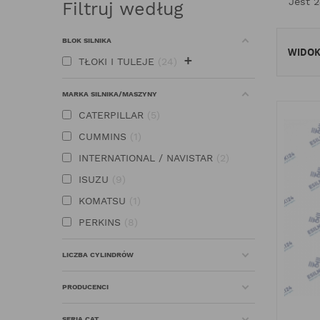
Jest 
Filtruj według
BLOK SILNIKA
WIDO
+
TŁOKI I TULEJE
24
MARKA SILNIKA/MASZYNY
CATERPILLAR
5
CUMMINS
1
INTERNATIONAL / NAVISTAR
2
ISUZU
9
KOMATSU
1
PERKINS
8
LICZBA CYLINDRÓW
PRODUCENCI
SERIA CAT