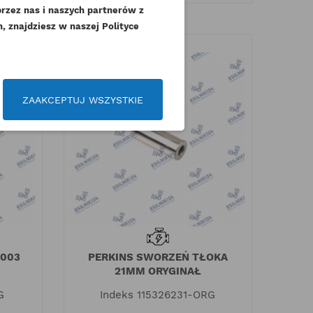
przez nas i naszych partnerów z
 znajdziesz w naszej Polityce
czeń
ZAAKCEPTUJ WSZYSTKIE
3003
PERKINS SWORZEŃ TŁOKA
21MM ORYGINAŁ
G
Indeks
115326231-ORG