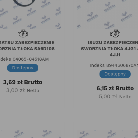
ATSU ZABEZPIECZENIE
ISUZU ZABEZPIECZEN
RZNIA TŁOKA SA6D108
SWORZNIA TŁOKA 4JG1 
4JJ1
ndeks
04065-04518AM
Indeks
8944606870A
Dostępny
Dostępny
3,69 zł
Brutto
O
ISUZU 4HK1 - jakim
Nu
6,15 zł
Brutto
3,00 zł
Netto
momentem
si
5,00 zł
Netto
 2025
dokręcać śruby
lt
21
date_range
1
o, producenta
głowicy?
t
asy części
Jak 
h standardy OEM oraz
date_range
27 Lipiec 2023
seryj