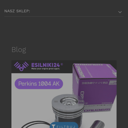
NASZ SKLEP:

Blog
date_r
FILTRUJ