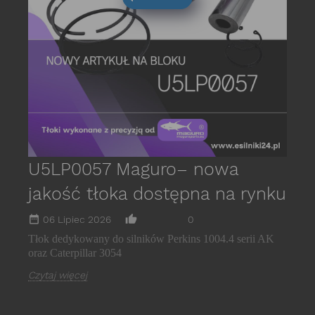
P
s
E
C
U5LP0057 Maguro– nowa
jakość tłoka dostępna na rynku
date_range
thumb_up_alt
06 Lipiec 2026
0
Tłok dedykowany do silników Perkins 1004.4 serii AK
oraz Caterpillar 3054
Czytaj więcej