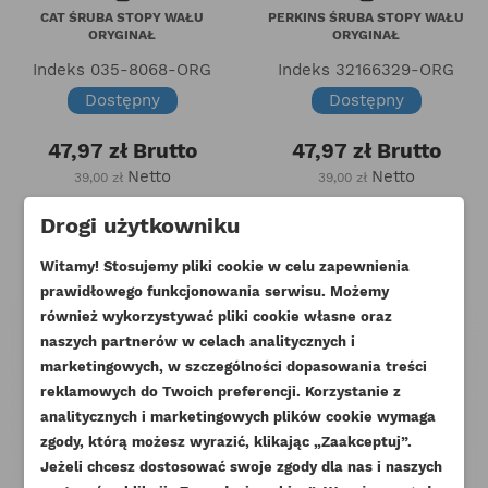
CAT ŚRUBA STOPY WAŁU
PERKINS ŚRUBA STOPY WAŁU
ORYGINAŁ
ORYGINAŁ
Indeks
035-8068-ORG
Indeks
32166329-ORG
Dostępny
Dostępny
47,97 zł
Brutto
47,97 zł
Brutto
Netto
Netto
39,00 zł
39,00 zł
Drogi użytkowniku
Witamy! Stosujemy pliki cookie w celu zapewnienia
prawidłowego funkcjonowania serwisu. Możemy
również wykorzystywać pliki cookie własne oraz
naszych partnerów w celach analitycznych i
marketingowych, w szczególności dopasowania treści
reklamowych do Twoich preferencji. Korzystanie z
analitycznych i marketingowych plików cookie wymaga
zgody, którą możesz wyrazić, klikając „Zaakceptuj”.
Jeżeli chcesz dostosować swoje zgody dla nas i naszych