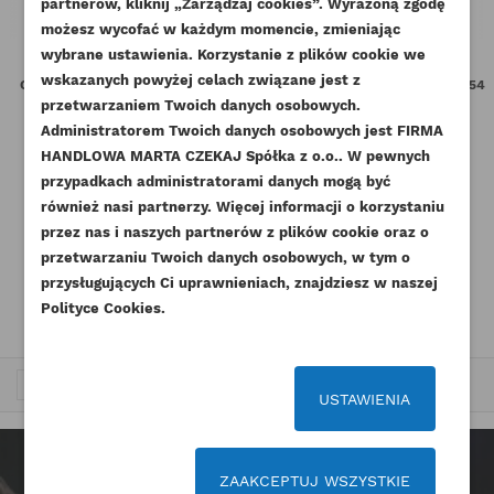
partnerów, kliknij „Zarządzaj cookies”. Wyrażoną zgodę
UTWÓRZ LISTĘ ŻYCZEŃ
możesz wycofać w każdym momencie, zmieniając
ZALOGUJ SIĘ
((MODALTITLE))
wybrane ustawienia. Korzystanie z plików cookie we
NAZWA LISTY ŻYCZEŃ
wskazanych powyżej celach związane jest z
CAT ŚRUBA WAŁU KORBOWEGO
CAT KLIN WAŁU KORBOWEGO 3054
Musisz być zalogowany by zapisać produkty na
((confirmMessage))
DODAJ DO LISTY ŻYCZEŃ
3054B 3056E ORYGINAŁ
ORYGINAŁ
przetwarzaniem Twoich danych osobowych.
swojej liście życzeń.
Administratorem Twoich danych osobowych jest FIRMA
Indeks
7W-4634-ORG
Indeks
1B-8736-ORG
add_circle_outline
Stwórz nową listę życzeń
HANDLOWA MARTA CZEKAJ Spółka z o.o.. W pewnych
Dostępny
Dostępny
((cancelText))
((modalDeleteText))
przypadkach administratorami danych mogą być
Anuluj
Zaloguj się
Anuluj
Utwórz listę życzeń
również nasi partnerzy. Więcej informacji o korzystaniu
23,37 zł
Brutto
12,30 zł
Brutto
przez nas i naszych partnerów z plików cookie oraz o
Netto
Netto
19,00 zł
10,00 zł
przetwarzaniu Twoich danych osobowych, w tym o
przysługujących Ci uprawnieniach, znajdziesz w naszej
Polityce Cookies.
Trafność


1
2
USTAWIENIA
ZAAKCEPTUJ WSZYSTKIE