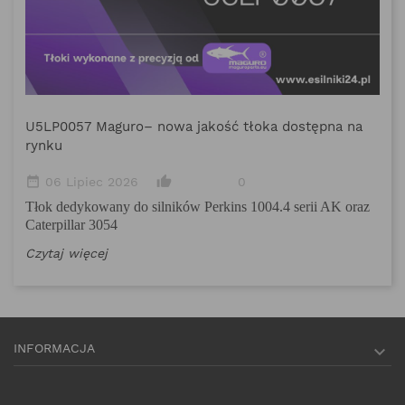
M
date_range
Po
sp
U5LP0057 Maguro– nowa jakość tłoka dostępna na
rynku
Eu
Cz
date_range
thumb_up_alt
06 Lipiec 2026
0
Tłok dedykowany do silników Perkins 1004.4 serii AK oraz
Caterpillar 3054
Czytaj więcej
INFORMACJA
