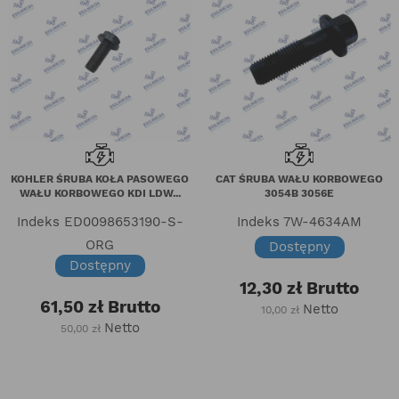
KOHLER ŚRUBA KOŁA PASOWEGO
CAT ŚRUBA WAŁU KORBOWEGO
WAŁU KORBOWEGO KDI LDW...
3054B 3056E
Indeks
ED0098653190-S-
Indeks
7W-4634AM
ORG
Dostępny
Dostępny
12,30 zł
Brutto
61,50 zł
Brutto
Netto
10,00 zł
Netto
50,00 zł