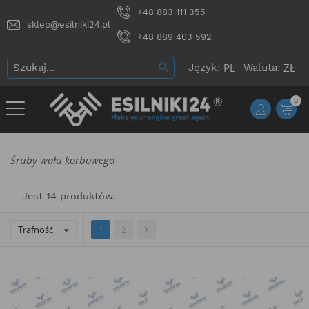
+48 883 111 355
sklep@esilniki24.pl
+48 889 403 592
Język:
Waluta:
0
Śruby wału korbowego
Jest 14 produktów.
Trafność


1
2