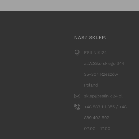
NASZ SKLEP:
ESILNIKI24
al.W.Sikorskiego 344
35-304 Rzeszów
Poland
sklep@esilniki24.pl
+48 883 111 355 / +48
889 403 592
07:00 - 17:00