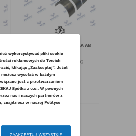
PERKINS PANEWKI
PERKINS
KORBOWODOWE STD AA AB
AK AR MAGURO
ież wykorzystywać pliki cookie
Inde
 treści reklamowych do Twoich
Indeks
U5ME0034-MG
zić, klikając „Zaakceptuj”. Jeżeli
Dostępny
dę możesz wycofać w każdym
36,
związane jest z przetwarzaniem
84,87 zł
Brutto
3
KAJ Spółka z o.o.. W pewnych
69,00 zł
.
Netto
przez nas i naszych partnerów z
 znajdziesz w naszej Polityce
czeń
ZAAKCEPTUJ WSZYSTKIE