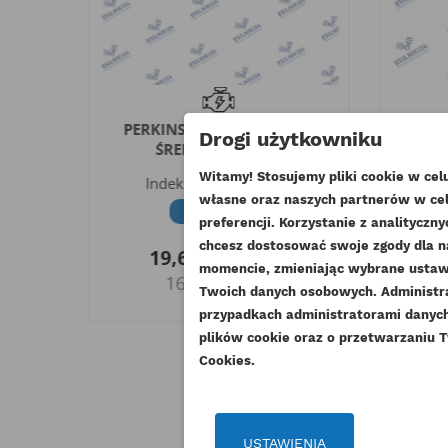
ZELEK
PERKINS ŚRUBA GŁOWICY
PER
Drogi użytkowniku
J
ŚREDNIA ESTABO
Ś
Witamy! Stosujemy pliki cookie w ce
Indeks
32166221AM
In
własne oraz naszych partnerów w cel
G
Dostępny
UT
preferencji. Korzystanie z analitycz
chcesz dostosować swoje zgody dla n
ZA
19,68 zł
Brutto
momencie, zmieniając wybrane ustawi
o
16,00 zł
Netto
NA
Twoich danych osobowych. Administ
Mu
DO
przypadkach administratorami danych 
plików cookie oraz o przetwarzaniu T
Cookies.
USTAWIENIA