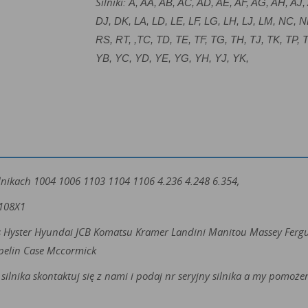
Silniki:
A, AA, AB, AC, AD, AE, AF, AG, AH, AJ,
DJ, DK, LA, LD, LE, LF, LG, LH, LJ, LM, NC,
RS, RT, ,TC, TD, TE, TF, TG, TH, TJ, TK, TP, 
YB, YC, YD, YE, YG, YH, YJ, YK,
nikach 1004 1006 1103 1104 1106 4.236 4.248 6.354,
6108X1
s Hyster Hyundai JCB Komatsu Kramer Landini Manitou Massey Ferg
pelin Case Mccormick
silnika skontaktuj się z nami i podaj nr seryjny silnika a my pomo