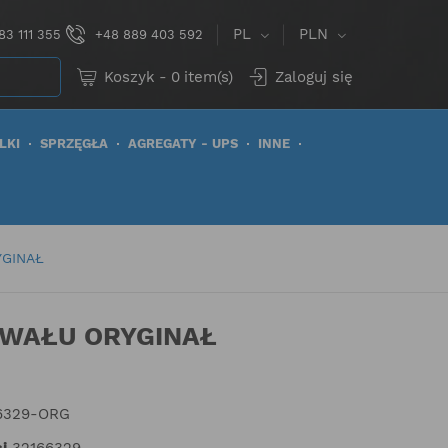
PL
PLN
83 111 355
+48 889 403 592
Koszyk
-
0
item(s)
Zaloguj się
LKI
SPRZĘGŁA
AGREGATY - UPS
INNE
YGINAŁ
 WAŁU ORYGINAŁ
6329-ORG
i
32166329