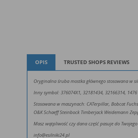
OPIS
TRUSTED SHOPS REVIEWS
Oryginalna śruba mostka głównego stosowana w sil
Inny symbol: 376074X1, 32181434, 32166314, 147
Stosowana w maszynach: CATerpillar, Bobcat Fuch
O&K Schaeff Steinbock Timberjack Weidemann Zep
Masz wątpliwość czy dana część pasuje do Twojego 
info@esilniki24.pl