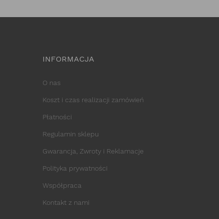
INFORMACJA
O nas
Koszt i czas realizacji zamówień
Płatności
Regulamin sklepu
Gwarancja, Zwroty i Reklamacje
Polityka prywatności
Współpraca
Kontakt z nami