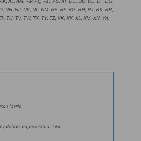
 AK, AL, AM, AP, AQ, AR, AS, AT, DC, DD, DE, DF, DG,
 ND, NH, NJ, NK, NL, NM, RE, RF, RG, RH, RJ, RK, RR,
TR, TU, TV, TW, TX, TY, TZ, VK, XK, XL, XM, XN, YA,
uson Merlo
żemy dobrać odpowiednią część.