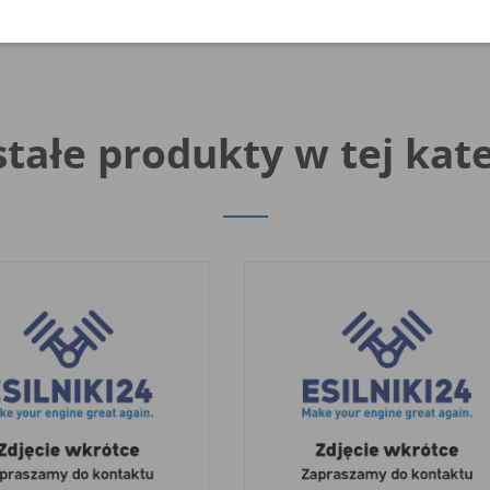
tałe produkty w tej kate