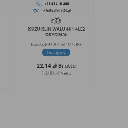
ISUZU KLIN WAŁU 4JJ1 4LE2
ISUZU K
ORYGINAŁ
4H
Indeks
8942016410-ORG
Indeks
Dostępny
22,14 zł
Brutto
20,
18,00 zł
1
Netto