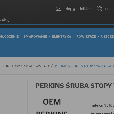
sklep@esilniki24.pl
+48 8
HŁODZENIE
SMAROWANIE
ELEKTRYKA
POWIETRZE
USZCZE
ŚRUBY WAŁU KORBOWEGO
PERKINS ŚRUBA STOPY WAŁU OR
PERKINS ŚRUBA STOPY
Indeks
3216
Numer częśc