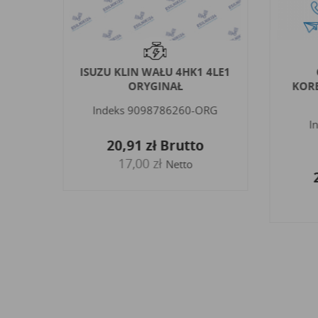
ISUZU KLIN WAŁU 4HK1 4LE1
56E
ORYGINAŁ
KOR
Indeks
9098786260-ORG
I
20,91 zł
Brutto
17,00 zł
Netto