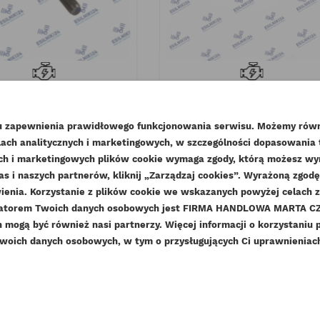
KINS ŚRUBA GŁOWICY
PERKINS USZCZELNIENIE
REDNIA ORYGINAŁ
RURKI PALIWA KMP
lu zapewnienia prawidłowego funkcjonowania serwisu. Możemy równ
deks
32166221-ORG
Indeks
33811113-KMP
ach analitycznych i marketingowych, w szczególności dopasowania
Dostępny
Dostępny
WÓRZ LISTĘ ŻYCZEŃ
nych i marketingowych plików cookie wymaga zgody, którą możesz wyra
as i naszych partnerów, kliknij „Zarządzaj cookies”. Wyrażoną zgo
LOGUJ SIĘ
29,52 zł
Brutto
1,85 zł
Brutto
enia. Korzystanie z plików cookie we wskazanych powyżej celach 
24,00 zł
1,50 zł
Netto
Netto
ZWA LISTY ŻYCZEŃ
ratorem Twoich danych osobowych jest FIRMA HANDLOWA MARTA CZE
sisz być zalogowany by zapisać produkty na swojej liście życzeń
DAJ DO LISTY ŻYCZEŃ
mogą być również nasi partnerzy. Więcej informacji o korzystaniu 
woich danych osobowych, w tym o przysługujących Ci uprawnieniach,
add_circle_outline
Stwórz nową listę ży
Anuluj
Zaloguj się
Anuluj
Utwórz listę życzeń