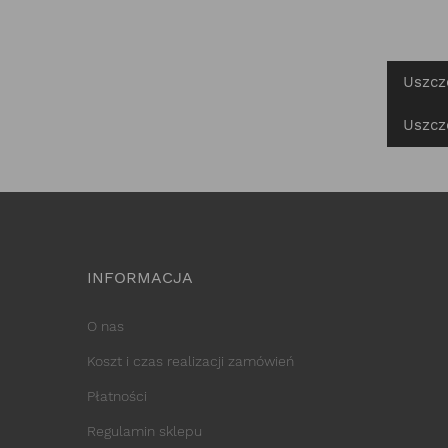
Uszcz
Uszcz
INFORMACJA
O nas
Koszt i czas realizacji zamówień
Płatności
Regulamin sklepu