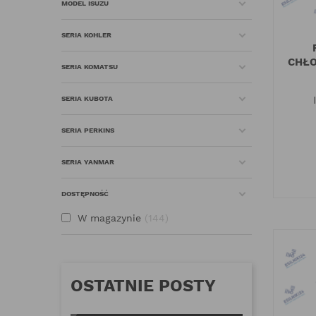
MODEL ISUZU
SERIA KOHLER
CHŁO
SERIA KOMATSU
SERIA KUBOTA
SERIA PERKINS
SERIA YANMAR
DOSTĘPNOŚĆ
W magazynie
144
OSTATNIE POSTY