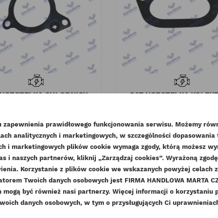
 USZCZELKA CHŁODNICY
CAT USZCZELKA KOLEK
EGR C4.4 ORYGINAŁ
SSĄCEGO A4.236 ORYG
Indeks
332-7624-ORG
Indeks
067-6858-OR
lu zapewnienia prawidłowego funkcjonowania serwisu. Możemy równ
Dostępny
Dostępny
O
ISUZU 4HK1 - jakim
Nu
ach analitycznych i marketingowych, w szczególności dopasowania
WÓRZ LISTĘ ŻYCZEŃ
nych i marketingowych plików cookie wymaga zgody, którą możesz wyra
momentem
si
41,82 zł
Brutto
18,45 zł
Brutto
as i naszych partnerów, kliknij „Zarządzaj cookies”. Wyrażoną zgo
MODALTITLE))
LOGUJ SIĘ
 2025
dokręcać śruby
34,00 zł
15,00 zł
enia. Korzystanie z plików cookie we wskazanych powyżej celach 
lt
Netto
Netto
21
ZWA LISTY ŻYCZEŃ
date_range
1
ratorem Twoich danych osobowych jest FIRMA HANDLOWA MARTA CZE
confirmMessage))
sisz być zalogowany by zapisać produkty na swojej liście życzeń
o, producenta
głowicy?
DAJ DO LISTY ŻYCZEŃ
t
mogą być również nasi partnerzy. Więcej informacji o korzystaniu 
asy części
Jak 
woich danych osobowych, w tym o przysługujących Ci uprawnieniach,
add_circle_outline
h standardy OEM oraz
Stwórz nową listę ży
date_range
27 Lipiec 2023
seryj