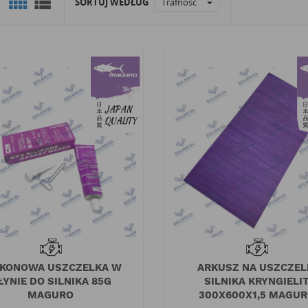


K
SORTUJ WEDŁUG
Trafność

IKONOWA USZCZELKA W
ARKUSZ NA USZCZEL
ŁYNIE DO SILNIKA 85G
SILNIKA KRYNGIELI
MAGURO
300X600X1,5 MAGU