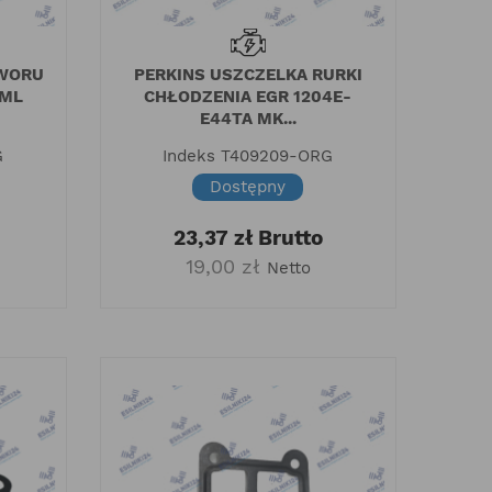
AWORU
PERKINS USZCZELKA RURKI
 ML
CHŁODZENIA EGR 1204E-
E44TA MK...
G
Indeks
T409209-ORG
Dostępny
23,37 zł
Brutto
19,00 zł
Netto