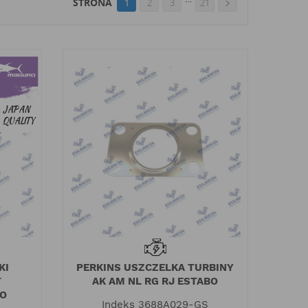
STRONA
1
2
3
21

KI
PERKINS USZCZELKA TURBINY
T
AK AM NL RG RJ ESTABO
RO
Indeks
3688A029-GS