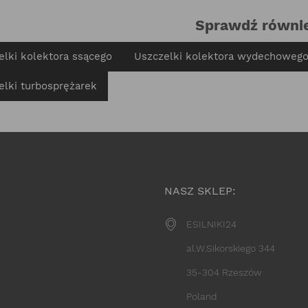
Sprawdź równi
elki kolektora ssącego
Uszczelki kolektora wydechoweg
elki turbosprężarek
NASZ SKLEP:
ESILNIKI24
al.W.Sikorskiego 344
35-304 Rzeszów
Poland