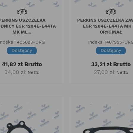
PERKINS USZCZELKA
PERKINS USZCZELKA Z
DNICY EGR 1204E-E44TA
EGR 1204E-E44TA MK
MK ML...
ORYGINAŁ
Indeks
T405093-ORG
Indeks
T407955-OR
Dostępny
Dostępny
41,82 zł
Brutto
33,21 zł
Brutto
34,00 zł
27,00 zł
Netto
Netto