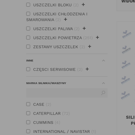
WIDO
+
USZCZELKI BLOKU
2
USZCZELKI CHŁODZENIA I
+
SMAROWANIA
2
+
USZCZELKI PALIWA
2
+
USZCZELKI POWIETRZA
251
+
ZESTAWY USZCZELEK
2
INNE
+
CZĘSCI SERWISOWE
2
MARKA SILNIKA/MASZYNY
CASE
2
CATERPILLAR
72
SIL
CUMMINS
4
P
INTERNATIONAL / NAVISTAR
1