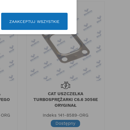
ins
Czytaj więcej
aj więcej
ZAAKCEPTUJ WSZYSTKIE
A
CAT USZCZELKA
WEGO
TURBOSPRĘŻARKI C6.6 3056E
ORYGINAŁ
-ORG
Indeks
141-8589-ORG
Dostępny