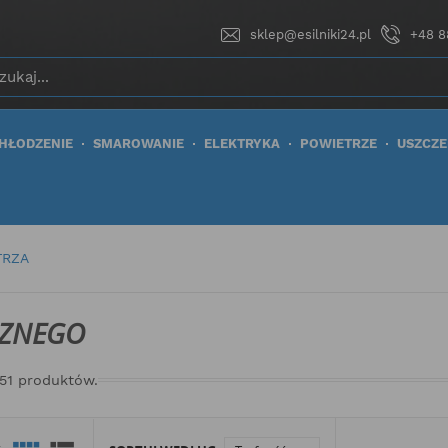
sklep@esilniki24.pl
+48 8
HŁODZENIE
SMAROWANIE
ELEKTRYKA
POWIETRZE
USZCZE
TRZA
RZNEGO
251 produktów.