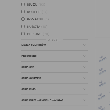
ISUZU
63
KOHLER
17
KOMATSU
2
KUBOTA
10
PERKINS
70
więcej...
YANMAR
9
LICZBA CYLINDRÓW
PRODUCENCI
SERIA CAT
SERIA CUMMINS
SERIA ISUZU
SERIA INTERNATIONAL / NAVISTAR