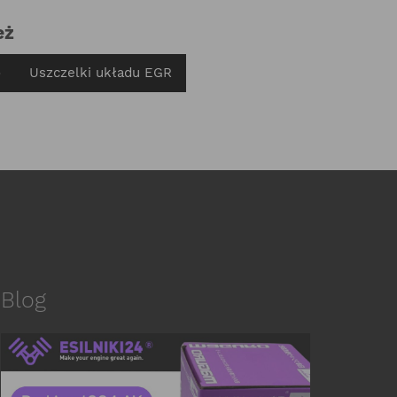
eż
o
Uszczelki układu EGR
Blog