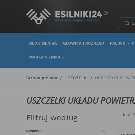
BLOK SILNIKA
GŁOWICA I ROZRZĄD
PALIWO
C
MARKA SILNIKA
Strona główna
USZCZELKI
USZCZELKI POWIE
USZCZELKI UKŁADU POWIET
Jest 
Filtruj według
USZCZELKI