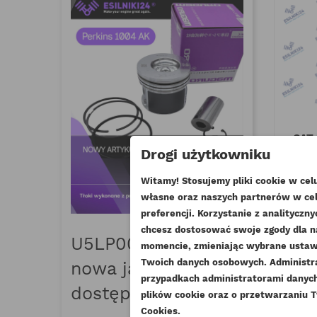
CAT
Drogi użytkowniku
Witamy! Stosujemy pliki cookie w ce
MAGUR
własne oraz naszych partnerów w cel
UT
preferencji. Korzystanie z analitycz
chcesz dostosować swoje zgody dla n
((
ZA
date_range
16 Marzec
U5LP0057 Maguro–
momencie, zmieniając wybrane ustawi
thumb_up_a
NA
Twoich danych osobowych. Administ
nowa jakość tłoka
((
Mu
Poznaj Magur
DO
przypadkach administratorami danych 
najwyższej kl
dostępna na rynku
plików cookie oraz o przetwarzaniu T
spełniającyc
Cookies.