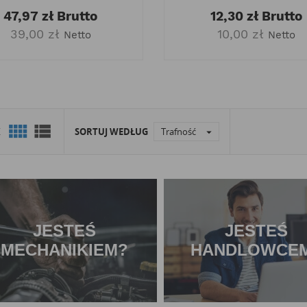
47,97 zł
Brutto
12,30 zł
Brutto
39,00 zł
10,00 zł
Netto
Netto


K
SORTUJ WEDŁUG
Trafność

JESTEŚ
JESTEŚ
MECHANIKIEM?
HANDLOWCE