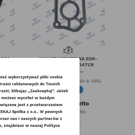
TORA
KOHLER USZCZELKA EGR-
INAŁ
GŁOWCIA KDI2504TCR
KDI1903TCR...
G
ież wykorzystywać pliki cookie
Indeks
ED0047600660-S-ORG
mer seryjny
Certyfikat jakości
 treści reklamowych do Twoich
Dostępny
zić, klikając „Zaakceptuj”. Jeżeli
lnika Perkins
TRUSTED SHOPS
dę możesz wycofać w każdym
36,90 zł
Brutto
związane jest z przetwarzaniem
date_range
9 Listopad 2021
18 Listopad 2021
30,00 zł
Netto
KAJ Spółka z o.o.. W pewnych
.
humb_up_alt
thumb_up_alt
24
15
przez nas i naszych partnerów z
poprawnie odczytać numer
Gwarancja jakości i
 znajdziesz w naszej Polityce
czeń
ny - małe i średnie silniki
bezpieczeństwa zakupów