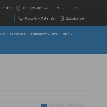
PL
PLN
83 111 355
+48 889 403 592
Koszyk
-
0
item(s)
Zaloguj się
LKI
SPRZĘGŁA
AGREGATY - UPS
INNE
…