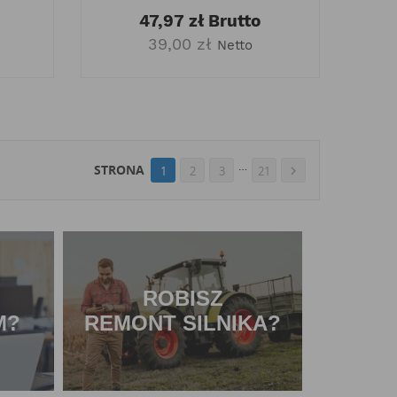
47,97 zł
Brutto
39,00 zł
Netto
…
STRONA
1
2
3
21

ROBISZ
M?
REMONT SILNIKA?