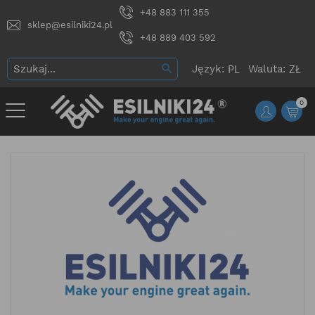
+48 883 111 355
sklep@esilniki24.pl
+48 889 403 592
Język:
Waluta:
0