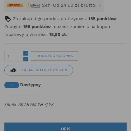
24h
Od 24,60 zł brutto
Za zakup tego produktu otrzymasz
155
punktów
.
Zdobyte
155
punktów
możesz zamienić na kupon
rabatowy o wartości
15,50 zł
.
DODAJ DO KOSZYKA
DODAJ DO LISTY ŻYCZEŃ
Dostępny

Silniki: AK AR AM YH YJ YK
OPIS