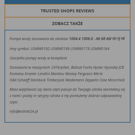
TRUSTED SHOPS REVIEWS
ZOBACZ TAKŻE
Pompa wody stosowana do silników
1004.4 1006.6 - AK AR AM YH YJ YK
Inny symbol: U5MW0192
U5MW0189
U5MW0178
U5MW0164
Uszczelka pompy wody w komplecie
Stosowana w maszynach: CATerpillar, Bobcat Fuchs Hyster Hyundai JCB
Komatsu Kramer Landini Manitou Massey Ferguson Merlo
O&K Schaeff Steinbock Timberjack Weidemann Zeppelin Case Mccormick
Masz wątpliwość czy dana część pasuje do Twojego silnika skontaktuj się
z nami i podaj nr seryjny silnika a my pomożemy dobrać odpowiednią
część.
info@esilniki24.pl