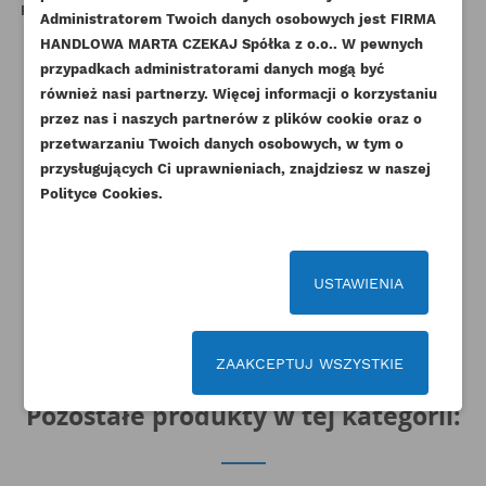
PERKINS KOLANKO TURBINY
PERKINS KOMPLET PIERŚCIENI
PE
Administratorem Twoich danych osobowych jest FIRMA
1104.4
OPOROWYCH NA WAŁ
add_circle_outline
Stwórz nową listę życzeń
HANDLOWA MARTA CZEKAJ Spółka z o.o.. W pewnych
KORBOWY KMP
Indeks
3766A131AM
przypadkach administratorami danych mogą być
Anuluj
Zaloguj się
Indeks
U5TW0002-KMP
Anuluj
Utwórz listę życzeń
również nasi partnerzy. Więcej informacji o korzystaniu
182,31 zł
Brutto
Dostępny
przez nas i naszych partnerów z plików cookie oraz o
148,22 zł
Netto
30,75 zł
Brutto
przetwarzaniu Twoich danych osobowych, w tym o
25,00 zł
Netto
przysługujących Ci uprawnieniach, znajdziesz w naszej
Polityce Cookies.
USTAWIENIA
ZAAKCEPTUJ WSZYSTKIE
Pozostałe produkty w tej kategorii: