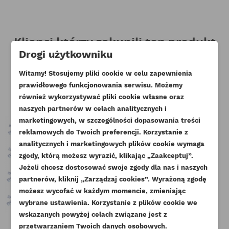
Klienci którzy zakupili ten produkt
Drogi użytkowniku
kupili również:
Witamy! Stosujemy pliki cookie w celu zapewnienia
prawidłowego funkcjonowania serwisu. Możemy
również wykorzystywać pliki cookie własne oraz
naszych partnerów w celach analitycznych i
marketingowych, w szczególności dopasowania treści
reklamowych do Twoich preferencji. Korzystanie z
analitycznych i marketingowych plików cookie wymaga
zgody, którą możesz wyrazić, klikając „Zaakceptuj”.
Jeżeli chcesz dostosować swoje zgody dla nas i naszych
partnerów, kliknij „Zarządzaj cookies”. Wyrażoną zgodę
UTWÓRZ LISTĘ ŻYCZEŃ
ZALOGUJ SIĘ
możesz wycofać w każdym momencie, zmieniając
wybrane ustawienia. Korzystanie z plików cookie we
NAZWA LISTY ŻYCZEŃ
wskazanych powyżej celach związane jest z
Musisz być zalogowany by zapisać produkty na
DODAJ DO LISTY ŻYCZEŃ
przetwarzaniem Twoich danych osobowych.
swojej liście życzeń.