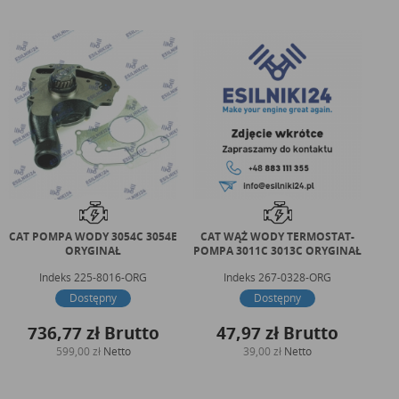
CAT POMPA WODY 3054C 3054E
CAT WĄŻ WODY TERMOSTAT-
ORYGINAŁ
POMPA 3011C 3013C ORYGINAŁ
T
Indeks
225-8016-ORG
Indeks
267-0328-ORG
Dostępny
Dostępny
736,77 zł
Brutto
47,97 zł
Brutto
599,00 zł
Netto
39,00 zł
Netto