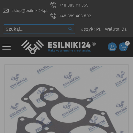
+48 883 111 355
sklep@esilniki24.pl
+48 889 403 592
Język:
Waluta:
0