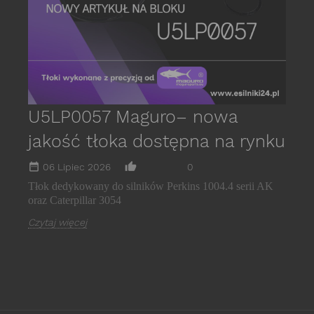
C
U5LP0057 Maguro– nowa
jakość tłoka dostępna na rynku
date_range
thumb_up_alt
06 Lipiec 2026
0
Tłok dedykowany do silników Perkins 1004.4 serii AK
oraz Caterpillar 3054
Czytaj więcej