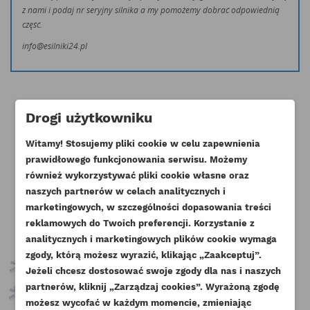
z nami i podaj nr seryjny silnika a my pomożemy dobrać odpowiednią
część.
info@esilniki24.pl
Drogi użytkowniku
Witamy! Stosujemy pliki cookie w celu zapewnienia
Klienci którzy zakupili ten produkt
prawidłowego funkcjonowania serwisu. Możemy
również wykorzystywać pliki cookie własne oraz
kupili również:
naszych partnerów w celach analitycznych i
marketingowych, w szczególności dopasowania treści
reklamowych do Twoich preferencji. Korzystanie z
analitycznych i marketingowych plików cookie wymaga
zgody, którą możesz wyrazić, klikając „Zaakceptuj”.
Jeżeli chcesz dostosować swoje zgody dla nas i naszych
partnerów, kliknij „Zarządzaj cookies”. Wyrażoną zgodę
UTWÓRZ LISTĘ ŻYCZEŃ
możesz wycofać w każdym momencie, zmieniając
ZALOGUJ SIĘ