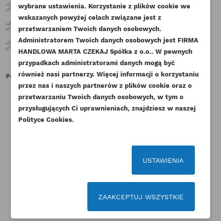
wybrane ustawienia. Korzystanie z plików cookie we
NAZWA LISTY ŻYCZEŃ
wskazanych powyżej celach związane jest z
Musisz być zalogowany by zapisać produkty na
DODAJ DO LISTY ŻYCZEŃ
przetwarzaniem Twoich danych osobowych.
swojej liście życzeń.
Administratorem Twoich danych osobowych jest FIRMA
add_circle_outline
Stwórz nową listę życzeń
HANDLOWA MARTA CZEKAJ Spółka z o.o.. W pewnych
przypadkach administratorami danych mogą być
Anuluj
Zaloguj się
Anuluj
Utwórz listę życzeń
również nasi partnerzy. Więcej informacji o korzystaniu
PERKINS USZCZELKA POKRYWY
PERKINS USZCZELNIENIE WAŁU
PER
ROZRZĄDU AK AR ESTABO
KORBOWGO PRZÓD 1000 1100...
RO
przez nas i naszych partnerów z plików cookie oraz o
przetwarzaniu Twoich danych osobowych, w tym o
Indeks
21826410-GS
Indeks
2418F436-ORG
przysługujących Ci uprawnieniach, znajdziesz w naszej
Dostępny
Dostępny
Polityce Cookies.
43,05 zł
Brutto
60,27 zł
Brutto
35,00 zł
Netto
49,00 zł
Netto
USTAWIENIA
ZAAKCEPTUJ WSZYSTKIE