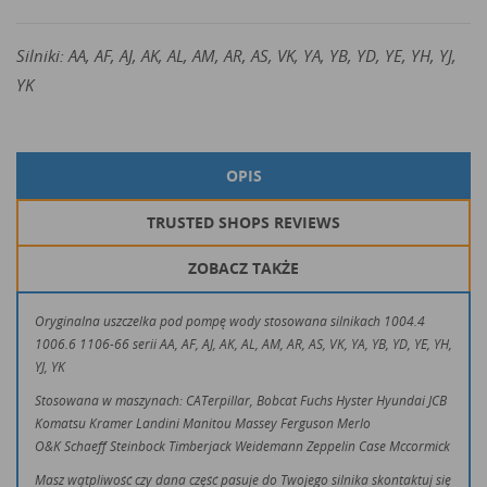
Silniki: AA, AF, AJ, AK, AL, AM, AR, AS, VK, YA, YB, YD, YE, YH, YJ,
YK
OPIS
TRUSTED SHOPS REVIEWS
ZOBACZ TAKŻE
Oryginalna uszczelka pod pompę wody stosowana silnikach 1004.4
1006.6 1106-66 serii AA, AF, AJ, AK, AL, AM, AR, AS, VK, YA, YB, YD, YE, YH,
YJ, YK
Stosowana w maszynach: CATerpillar, Bobcat Fuchs Hyster Hyundai JCB
Komatsu Kramer Landini Manitou Massey Ferguson Merlo
O&K Schaeff Steinbock Timberjack Weidemann Zeppelin Case Mccormick
Masz wątpliwość czy dana część pasuje do Twojego silnika skontaktuj się