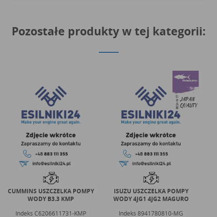
Pozostałe produkty w tej kategorii:
CUMMINS USZCZELKA POMPY
ISUZU USZCZELKA POMPY
K
WODY B3.3 KMP
WODY 4JG1 4JG2 MAGURO
WO
Indeks
C6206611731-KMP
Indeks
8941780810-MG