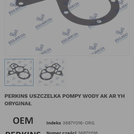
PERKINS USZCZELKA POMPY WODY AK AR YH
ORYGINAŁ
Indeks
3687Y016-ORG
Numer części
3687Y016