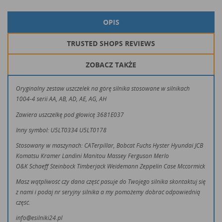
OPIS
TRUSTED SHOPS REVIEWS
ZOBACZ TAKŻE
Oryginalny zestaw uszczelek na górę silnika stosowane w silnikach
1004-4 serii AA, AB, AD, AE, AG, AH
Zawiera uszczelkę pod głowicę 3681E037
Inny symbol: U5LT0334 U5LT0178
Stosowany w maszynach: CATerpillar, Bobcat Fuchs Hyster Hyundai JCB
Komatsu Kramer Landini Manitou Massey Ferguson Merlo
O&K Schaeff Steinbock Timberjack Weidemann Zeppelin Case Mccormick
Masz wątpliwość czy dana część pasuje do Twojego silnika skontaktuj się
z nami i podaj nr seryjny silnika a my pomożemy dobrać odpowiednią
część.
info@esilniki24.pl