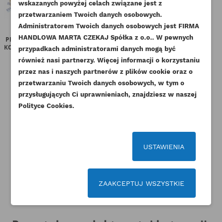
NAZWA LISTY ŻYCZEŃ
wskazanych powyżej celach związane jest z
Musisz być zalogowany by zapisać produkty na
DODAJ DO LISTY ŻYCZEŃ
przetwarzaniem Twoich danych osobowych.
swojej liście życzeń.
Administratorem Twoich danych osobowych jest FIRMA
add_circle_outline
Stwórz nową listę życzeń
HANDLOWA MARTA CZEKAJ Spółka z o.o.. W pewnych
PERKINS USZCZELNIENIE WAŁU
PERKINS PIASTA KOŁA
P
KORBOWEGO TYŁ Z OBUDOWĄ...
POŚREDNIEGO D-50,8
przypadkach administratorami danych mogą być
Anuluj
Zaloguj się
ORYGINAŁ
Anuluj
Utwórz listę życzeń
również nasi partnerzy. Więcej informacji o korzystaniu
Indeks
2418F701-ORG
Indeks
3311A054-ORG
przez nas i naszych partnerów z plików cookie oraz o
Dostępny
Dostępny
przetwarzaniu Twoich danych osobowych, w tym o
367,77 zł
Brutto
przysługujących Ci uprawnieniach, znajdziesz w naszej
166,05 zł
Brutto
299,00 zł
Netto
Polityce Cookies.
135,00 zł
Netto
USTAWIENIA
ZAAKCEPTUJ WSZYSTKIE