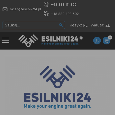
+48 883 111 355
sklep@esilniki24.pl
+48 889 403 592
Język:
Waluta:
0