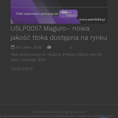
U5LP0057 Maguro– nowa
jakość tłoka dostępna na rynku
date_range
thumb_up_alt
06 Lipiec 2026
0
Tłok dedykowany do silników Perkins 1004.4 serii AK
oraz Caterpillar 3054
Czytaj więcej
© 2019 esilniki24.pl. All rights reserved.
Znaki towarowe użyte w treści strony są własnością ich właścicieli i zostały użyte