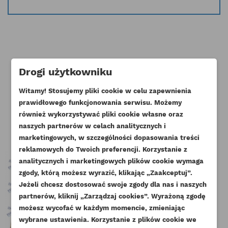
Drogi użytkowniku
Klienci którzy zakupili ten produkt
Witamy! Stosujemy pliki cookie w celu zapewnienia
kupili również:
prawidłowego funkcjonowania serwisu. Możemy
również wykorzystywać pliki cookie własne oraz
naszych partnerów w celach analitycznych i
marketingowych, w szczególności dopasowania treści
reklamowych do Twoich preferencji. Korzystanie z
analitycznych i marketingowych plików cookie wymaga
zgody, którą możesz wyrazić, klikając „Zaakceptuj”.
Jeżeli chcesz dostosować swoje zgody dla nas i naszych
partnerów, kliknij „Zarządzaj cookies”. Wyrażoną zgodę
UTWÓRZ LISTĘ ŻYCZEŃ
ZALOGUJ SIĘ
możesz wycofać w każdym momencie, zmieniając
wybrane ustawienia. Korzystanie z plików cookie we