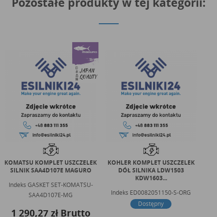
Pozostałe produkty w tej kategorii:
KOMATSU KOMPLET USZCZELEK
KOHLER KOMPLET USZCZELEK
C
SILNIK SAA4D107E MAGURO
DÓŁ SILNIKA LDW1503
S
KDW1603...
Indeks
GASKET SET-KOMATSU-
I
Indeks
ED0082051150-S-ORG
SAA4D107E-MG
1
Dostępny
1 290,27 zł
Brutto