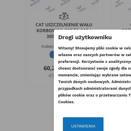
AŁU
CAT USZCZELNIENIE WAŁU
4B
KORBOWGO PRZÓD 3054
POŚ
3056 ORYGINAŁ
Drogi użytkowniku
In
G
Indeks
288-0422-ORG
Witamy! Stosujemy pliki cookie w ce
Dostępny
własne oraz naszych partnerów w cel
1
UT
preferencji. Korzystanie z analitycz
o
60,27 zł
Brutto
chcesz dostosować swoje zgody dla n
ZA
49,00 zł
Netto
momencie, zmieniając wybrane ustawi
NA
Twoich danych osobowych. Administ
Mu
DO
przypadkach administratorami danych 
plików cookie oraz o przetwarzaniu T
Cookies.
USTAWIENIA