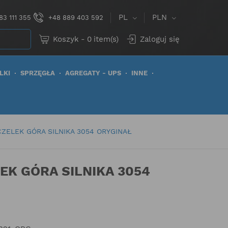
PL
PLN
83 111 355
+48 889 403 592
Koszyk
-
0
item(s)
Zaloguj się
LKI
SPRZĘGŁA
AGREGATY - UPS
INNE
ZELEK GÓRA SILNIKA 3054 ORYGINAŁ
EK GÓRA SILNIKA 3054