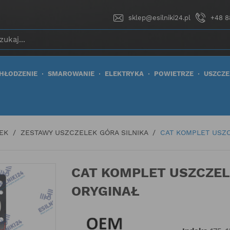
sklep@esilniki24.pl
+48 8
HŁODZENIE
SMAROWANIE
ELEKTRYKA
POWIETRZE
USZCZE
EK
ZESTAWY USZCZELEK GÓRA SILNIKA
CAT KOMPLET USZC
CAT KOMPLET USZCZEL
ORYGINAŁ