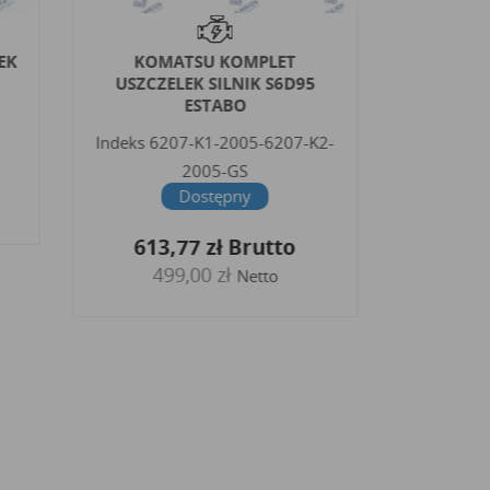
EK
KOMATSU KOMPLET
PERKINS
USZCZELEK SILNIK S6D95
GÓRA 
ESTABO
Indeks
6207-K1-2005-6207-K2-
Inde
2005-GS
490
Dostępny
39
613,77 zł
Brutto
499,00 zł
Netto