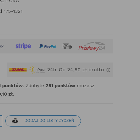
1321-ORG
i
175-1321
24h
Od 24,60 zł brutto
1
punktów
. Zdobyte
291
punktów
możesz
,10 zł
.
DODAJ DO LISTY ŻYCZEŃ