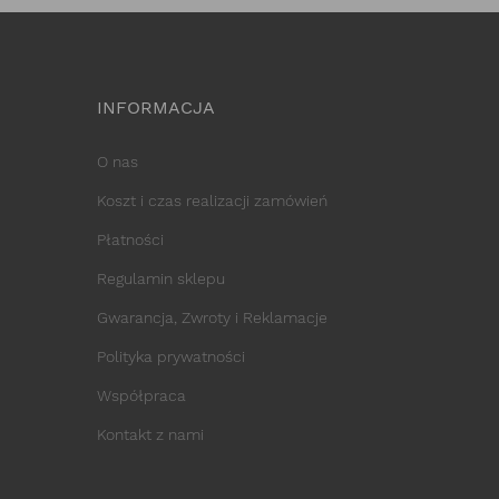
INFORMACJA
O nas
Koszt i czas realizacji zamówień
Płatności
Regulamin sklepu
Gwarancja, Zwroty i Reklamacje
Polityka prywatności
Współpraca
Kontakt z nami