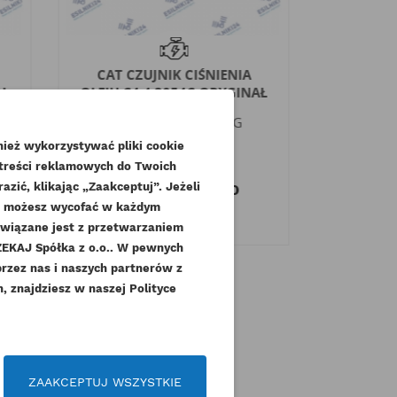
CAT CZUJNIK CIŚNIENIA
CAT 
AŁ
OLEJU C4.4 3054C ORYGINAŁ
ROZRZ
Indeks
237-4894-ORG
Indek
Dostępny
ież wykorzystywać pliki cookie
 treści reklamowych do Twoich
110,70 zł
Brutto
zić, klikając „Zaakceptuj”. Jeżeli
43,
90,00 zł
dę możesz wycofać w każdym
Netto
3
związane jest z przetwarzaniem
KAJ Spółka z o.o.. W pewnych
.
przez nas i naszych partnerów z
 znajdziesz w naszej Polityce
czeń
ZAAKCEPTUJ WSZYSTKIE