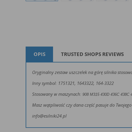
OPIS
TRUSTED SHOPS REVIEWS
Oryginalny zestaw uszczelek na górę silnika stosowa
Inny symbol: 1751321, 1643322, 164-3322
Stosowany w maszynach:
908
M315
430D 436C 438C 
Masz wątpliwość czy dana część pasuje do Twojego 
info@esilniki24.pl