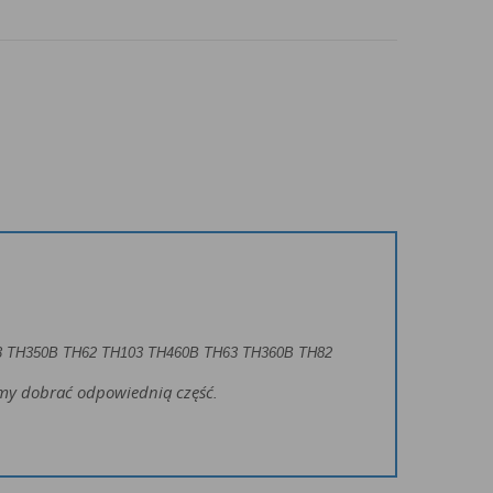
 TH350B TH62 TH103 TH460B TH63 TH360B TH82
żemy dobrać odpowiednią część.