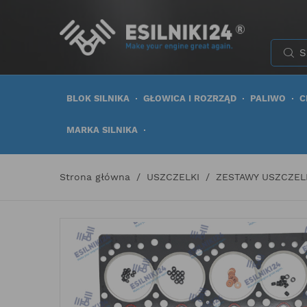
BLOK SILNIKA
GŁOWICA I ROZRZĄD
PALIWO
C
MARKA SILNIKA
Strona główna
USZCZELKI
ZESTAWY USZCZEL