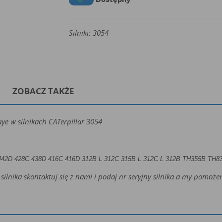

Silniki: 3054
ZOBACZ TAKŻE
ye w silnikach CATerpillar 3054
442D 428C 438D 416C 416D
312B L 312C 315B L 312C L 312B
TH355B TH83
silnika skontaktuj się z nami i podaj nr seryjny silnika a my pomo