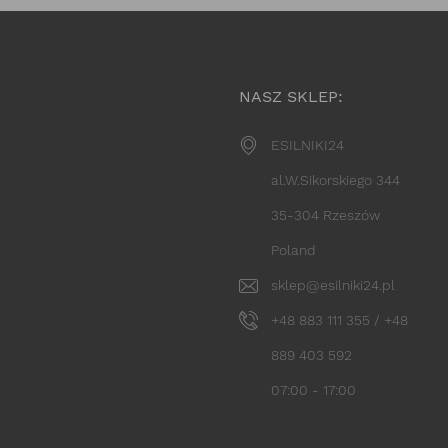
NASZ SKLEP:
ESILNIKI24
al.W.Sikorskiego 344
35-304 Rzeszów
Poland
sklep@esilniki24.pl
+48 883 111 355 / +48
889 403 592
07:00 - 17:00