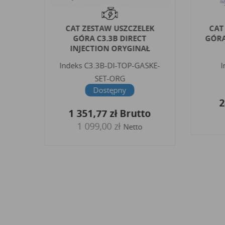
LEK
CAT ZESTAW USZCZELEK
CAT
910
GÓRA C3.3B DIRECT
GÓRA
INJECTION ORYGINAŁ
Indeks
C3.3B-DI-TOP-GASKE-
I
SET-ORG
o
Dostępny
2
1 351,77 zł
Brutto
1 099,00 zł
Netto