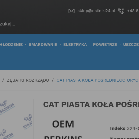
sklep@esilniki24.pl
+48 8
HŁODZENIE
SMAROWANIE
ELEKTRYKA
POWIETRZE
USZCZE
ZĘBATKI ROZRZĄDU
CAT PIASTA KOŁA POŚREDNIEGO ORYG
CAT PIASTA KOŁA POŚ
Indeks
324-
Numer częśc