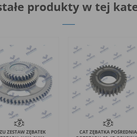
tałe produkty w tej kate
UZU ZESTAW ZĘBATEK
CAT ZĘBATKA POŚREDNIA