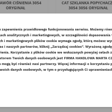
ZAWÓR CIŚNIENIA 3054
CAT SZKLANKA POPYCHAC
ORYGINAŁ
3054 3056 ORYGINAŁ
deks
189-6350-ORG
Indeks
138-2053-ORG
Dostępny
Dostępny
lu zapewnienia prawidłowego funkcjonowania serwisu. Możemy równ
69,37 zł
Brutto
43,05 zł
Brutto
ach analitycznych i marketingowych, w szczególności dopasowania
219,00 zł
35,00 zł
Netto
Netto
WÓRZ LISTĘ ŻYCZEŃ
nych i marketingowych plików cookie wymaga zgody, którą możesz wyra
as i naszych partnerów, kliknij „Zarządzaj cookies”. Wyrażoną zgo
LOGUJ SIĘ
enia. Korzystanie z plików cookie we wskazanych powyżej celach 
ZWA LISTY ŻYCZEŃ
ratorem Twoich danych osobowych jest FIRMA HANDLOWA MARTA CZE
sisz być zalogowany by zapisać produkty na swojej liście życzeń
DAJ DO LISTY ŻYCZEŃ
mogą być również nasi partnerzy. Więcej informacji o korzystaniu 
woich danych osobowych, w tym o przysługujących Ci uprawnieniach,
add_circle_outline
Stwórz nową listę ży
Anuluj
Zaloguj się
Anuluj
Utwórz listę życzeń