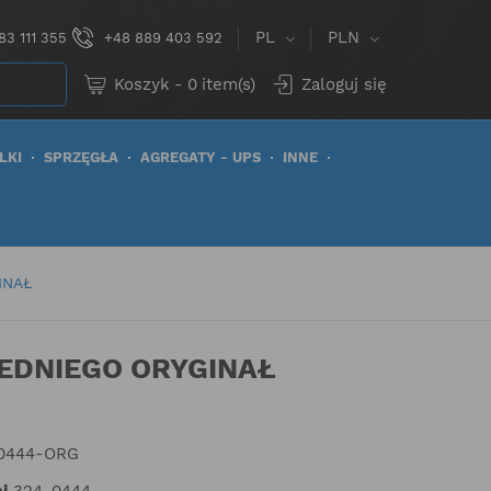
PL
PLN
83 111 355
+48 889 403 592
Koszyk
-
0
item(s)
Zaloguj się
LKI
SPRZĘGŁA
AGREGATY - UPS
INNE
INAŁ
REDNIEGO ORYGINAŁ
0444-ORG
i
324-0444