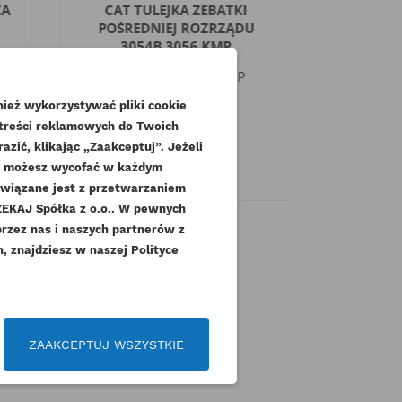
ZA
CAT TULEJKA ZEBATKI
CAT US
POŚREDNIEJ ROZRZĄDU
KORBO
3054B 3056 KMP
30
Indeks
067-6899-KMP
Indek
Dostępny
ież wykorzystywać pliki cookie
 treści reklamowych do Twoich
60,27 zł
Brutto
60,
zić, klikając „Zaakceptuj”. Jeżeli
49,00 zł
4
Netto
dę możesz wycofać w każdym
związane jest z przetwarzaniem
KAJ Spółka z o.o.. W pewnych
.
przez nas i naszych partnerów z
 znajdziesz w naszej Polityce
czeń
ZAAKCEPTUJ WSZYSTKIE