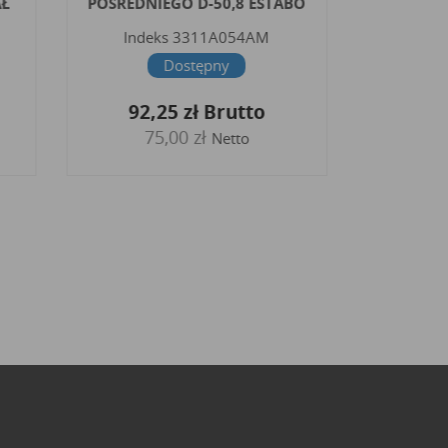
AŁ
POŚREDNIEGO D-50,8 ESTABO
ROZRZĄ
Indeks
3311A054AM
Inde
Dostępny
92,25 zł
Brutto
490
75,00 zł
39
Netto