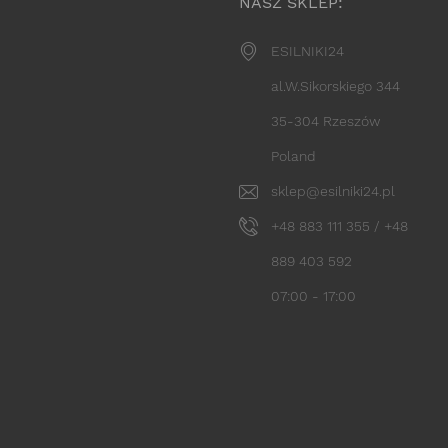
NASZ SKLEP:
ESILNIKI24
al.W.Sikorskiego 344
35-304 Rzeszów
Poland
sklep@esilniki24.pl
+48 883 111 355 / +48
889 403 592
07:00 - 17:00