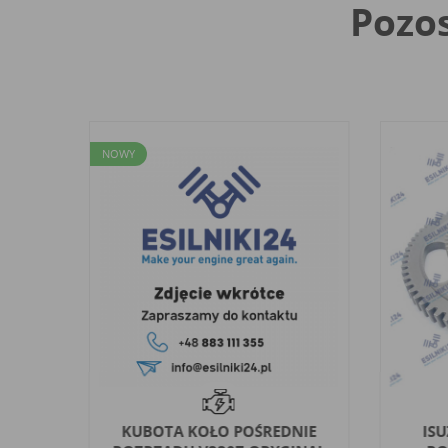
Pozos
NOWY
 WAŁ
KUBOTA KOŁO POŚREDNIE
IS