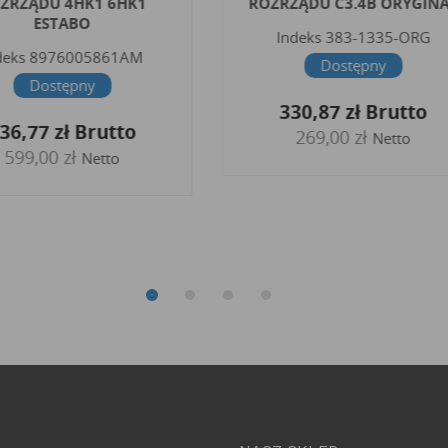
ZRZĄDU 4HK1 6HK1
ROZRZĄDU C3.4B ORYGIN
ESTABO
Indeks
383-1335-ORG
deks
8976005861AM
Dostępny
Dostępny
330,87 zł
Brutto
36,77 zł
Brutto
269,00 zł
Netto
599,00 zł
Netto