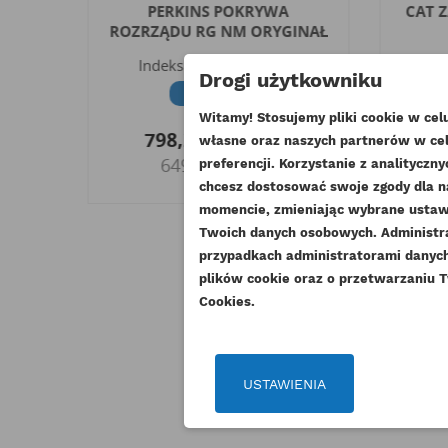
U
PERKINS POKRYWA
CAT 
NAŁ
ROZRZĄDU RG NM ORYGINAŁ
G
Indeks
4142A503-ORG
In
Drogi użytkowniku
Dostępny
Witamy! Stosujemy pliki cookie w ce
798,27 zł
Brutto
2
własne oraz naszych partnerów w cel
649,00 zł
Netto
UT
preferencji. Korzystanie z analitycz
chcesz dostosować swoje zgody dla n
ZA
momencie, zmieniając wybrane ustawi
NA
Twoich danych osobowych. Administ
Mu
DO
przypadkach administratorami danych 
plików cookie oraz o przetwarzaniu T
Cookies.
USTAWIENIA