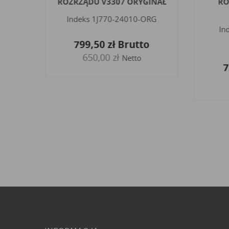
4
ROZRZĄDU V3307 ORYGINAŁ
RO
Indeks
1J770-24010-ORG
In
799,50 zł
Brutto
650,00 zł
Netto
o
7