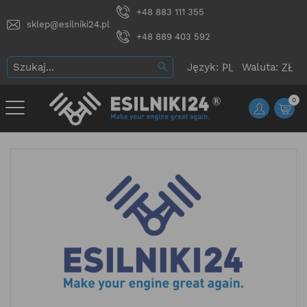
+48 883 111 355
sklep@esilniki24.pl
+48 889 403 592
Język:
Waluta:
0