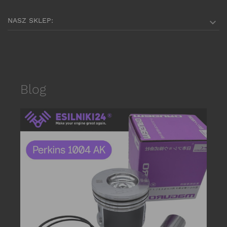
NASZ SKLEP:

Blog
date_r