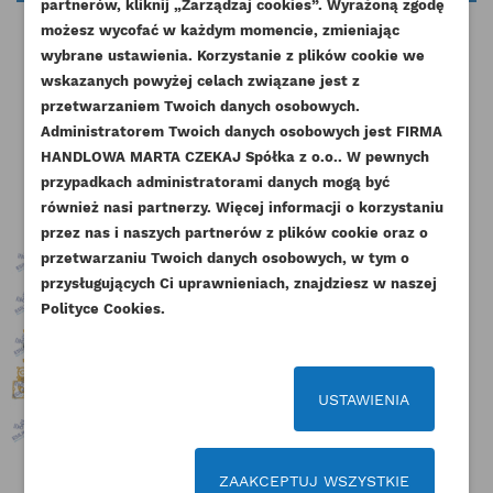
partnerów, kliknij „Zarządzaj cookies”. Wyrażoną zgodę
UTWÓRZ LISTĘ ŻYCZEŃ
możesz wycofać w każdym momencie, zmieniając
ZALOGUJ SIĘ
wybrane ustawienia. Korzystanie z plików cookie we
NAZWA LISTY ŻYCZEŃ
wskazanych powyżej celach związane jest z
Musisz być zalogowany by zapisać produkty na
DODAJ DO LISTY ŻYCZEŃ
przetwarzaniem Twoich danych osobowych.
swojej liście życzeń.
Pozostałe produkty w tej kategorii:
Administratorem Twoich danych osobowych jest FIRMA
add_circle_outline
Stwórz nową listę życzeń
HANDLOWA MARTA CZEKAJ Spółka z o.o.. W pewnych
przypadkach administratorami danych mogą być
Anuluj
Zaloguj się
Anuluj
Utwórz listę życzeń
również nasi partnerzy. Więcej informacji o korzystaniu
przez nas i naszych partnerów z plików cookie oraz o
przetwarzaniu Twoich danych osobowych, w tym o
przysługujących Ci uprawnieniach, znajdziesz w naszej
Polityce Cookies.
USTAWIENIA
ZAAKCEPTUJ WSZYSTKIE