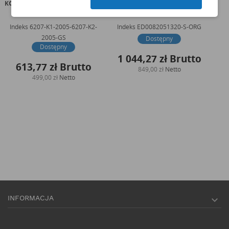
KOMATSU KOMPLET USZCZELEK
KOHLER KOMPLET USZCZELEK
CAT
SILNIK S6D95 ESTABO
GÓRA SILNIKA KDI2504M...
Indeks
6207-K1-2005-6207-K2-
Indeks
ED0082051320-S-ORG
2005-GS
Dostępny
Dostępny
1 044,27 zł
Brutto
613,77 zł
Brutto
849,00 zł
Netto
499,00 zł
Netto
INFORMACJA
