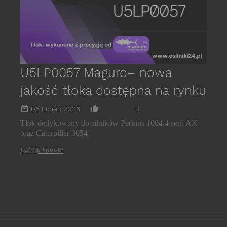
U5LP0057 Maguro– nowa
jakość tłoka dostępna na rynku
date_range
thumb_up_alt
06 Lipiec 2026
0
Tłok dedykowany do silników Perkins 1004.4 serii AK
oraz Caterpillar 3054
Czytaj więcej