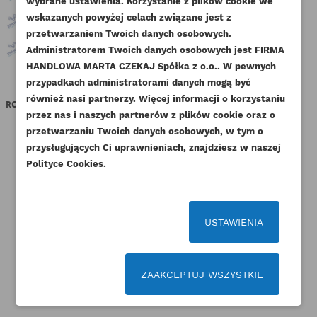
wybrane ustawienia. Korzystanie z plików cookie we
NAZWA LISTY ŻYCZEŃ
wskazanych powyżej celach związane jest z
Musisz być zalogowany by zapisać produkty na
DODAJ DO LISTY ŻYCZEŃ
przetwarzaniem Twoich danych osobowych.
swojej liście życzeń.
Administratorem Twoich danych osobowych jest FIRMA
add_circle_outline
Stwórz nową listę życzeń
HANDLOWA MARTA CZEKAJ Spółka z o.o.. W pewnych
przypadkach administratorami danych mogą być
Anuluj
Zaloguj się
CAT USZCZELKA OBUDOWY
CAT USZCZELKA MISKI
C
Anuluj
Utwórz listę życzeń
również nasi partnerzy. Więcej informacji o korzystaniu
ROZRZĄDU 3054B 3056E ESTABO
OLEJOWEJ 3054 ESTABO
ROZ
przez nas i naszych partnerów z plików cookie oraz o
Indeks
6I-0836-GS
Indeks
032-9946-GS
przetwarzaniu Twoich danych osobowych, w tym o
Dostępny
Dostępny
przysługujących Ci uprawnieniach, znajdziesz w naszej
Polityce Cookies.
43,05 zł
Brutto
35,67 zł
Brutto
35,00 zł
Netto
29,00 zł
Netto
USTAWIENIA
ZAAKCEPTUJ WSZYSTKIE