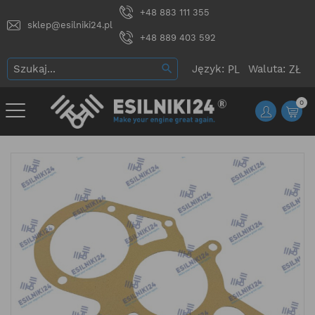
+48 883 111 355
sklep@esilniki24.pl
+48 889 403 592
Język:
Waluta:
0