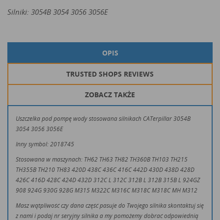
Silniki:
3054B 3054 3056 3056E
OPIS
TRUSTED SHOPS REVIEWS
ZOBACZ TAKŻE
Uszczelka pod pompę wody stosowana silnikach CATerpillar
3054B
3054 3056 3056E
Inny symbol: 2018745
Stosowana w maszynach:
TH62 TH63 TH82 TH360B TH103 TH215
TH355B TH210 TH83
420D 438C 436C 416C 442D 430D 438D 428D
426C 416D 428C 424D 432D
312C L 312C 312B L 312B 315B L
924GZ
908 924G 930G 928G
M315 M322C M316C M318C M318C MH M312
Masz wątpliwość czy dana część pasuje do Twojego silnika skontaktuj się
z nami i podaj nr seryjny silnika a my pomożemy dobrać odpowiednią