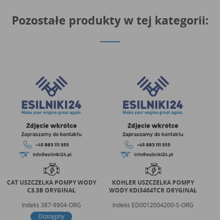
Pozostałe produkty w tej kategorii:
CAT USZCZELKA POMPY WODY
KOHLER USZCZELKA POMPY
CA
C3.3B ORYGINAŁ
WODY KDI3404TCR ORYGINAŁ
Indeks
387-9904-ORG
Indeks
ED0012004200-S-ORG
Dostępny