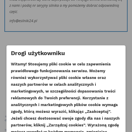
z nami i podaj nr seryjny silnika a my pomożemy dobrać odpowiednią
część.
info@esilniki24.pl
Drogi użytkowniku
Witamy! Stosujemy pliki cookie w celu zapewnienia
Klienci którzy zakupili ten produkt
prawidłowego funkcjonowania serwisu. Możemy
również wykorzystywać pliki cookie własne oraz
kupili również:
naszych partnerów w celach analitycznych i
marketingowych, w szczególności dopasowania treści
reklamowych do Twoich preferencji. Korzystanie z
analitycznych i marketingowych plików cookie wymaga
zgody, którą możesz wyrazić, klikając „Zaakceptuj”.
Jeżeli chcesz dostosować swoje zgody dla nas i naszych
partnerów, kliknij „Zarządzaj cookies”. Wyrażoną zgodę
UTWÓRZ LISTĘ ŻYCZEŃ
możesz wycofać w każdym momencie, zmieniając