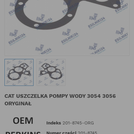
CAT USZCZELKA POMPY WODY 3054 3056
ORYGINAŁ
Indeks
201-8745-ORG
Numer części
201-8745