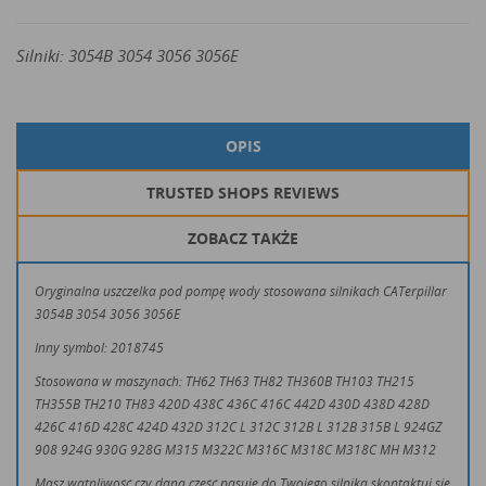
Silniki:
3054B 3054 3056 3056E
OPIS
TRUSTED SHOPS REVIEWS
ZOBACZ TAKŻE
Oryginalna uszczelka pod pompę wody stosowana silnikach CATerpillar
3054B 3054 3056 3056E
Inny symbol: 2018745
Stosowana w maszynach:
TH62 TH63 TH82 TH360B TH103 TH215
TH355B TH210 TH83
420D 438C 436C 416C 442D 430D 438D 428D
426C 416D 428C 424D 432D
312C L 312C 312B L 312B 315B L
924GZ
908 924G 930G 928G
M315 M322C M316C M318C M318C MH M312
Masz wątpliwość czy dana część pasuje do Twojego silnika skontaktuj się