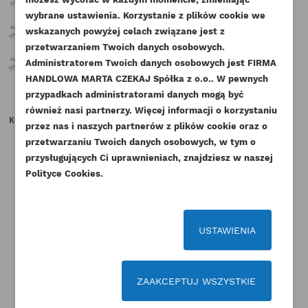
ZALOGUJ SIĘ
wybrane ustawienia. Korzystanie z plików cookie we
NAZWA LISTY ŻYCZEŃ
wskazanych powyżej celach związane jest z
Musisz być zalogowany by zapisać produkty na
DODAJ DO LISTY ŻYCZEŃ
przetwarzaniem Twoich danych osobowych.
swojej liście życzeń.
Administratorem Twoich danych osobowych jest FIRMA
add_circle_outline
Stwórz nową listę życzeń
HANDLOWA MARTA CZEKAJ Spółka z o.o.. W pewnych
przypadkach administratorami danych mogą być
Anuluj
Zaloguj się
CAT USZCZELNIENIE WAŁU
CAT USZCZELKA POKRYWY
C
Anuluj
Utwórz listę życzeń
również nasi partnerzy. Więcej informacji o korzystaniu
KORBOWGO PRZÓD 3054 3056
ROZRZĄDU 3054B 3056E ESTABO
przez nas i naszych partnerów z plików cookie oraz o
ORYGINAŁ
Indeks
177-2391-GS
przetwarzaniu Twoich danych osobowych, w tym o
Indeks
288-0422-ORG
Dostępny
przysługujących Ci uprawnieniach, znajdziesz w naszej
Dostępny
Polityce Cookies.
43,05 zł
Brutto
60,27 zł
Brutto
35,00 zł
Netto
49,00 zł
Netto
USTAWIENIA
ZAAKCEPTUJ WSZYSTKIE