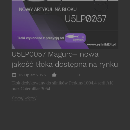
C
U5LP0057 Maguro– nowa
jakość tłoka dostępna na rynku
date_range
thumb_up_alt
06 Lipiec 2026
0
Tłok dedykowany do silników Perkins 1004.4 serii AK
oraz Caterpillar 3054
Czytaj więcej