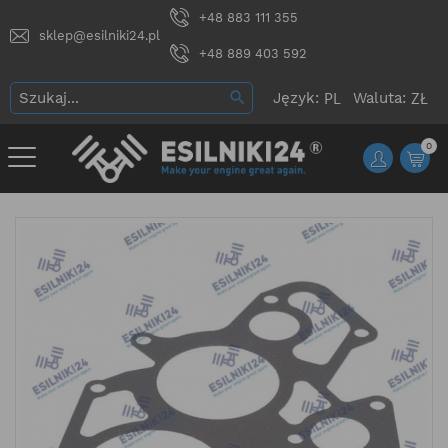
+48 883 111 355
sklep@esilniki24.pl
+48 889 403 592
Język:
Waluta:
0