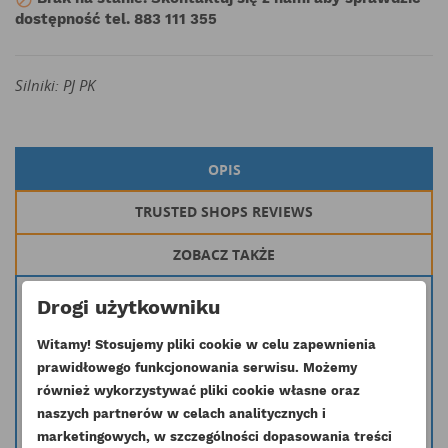
dostępność tel. 883 111 355
Silniki: PJ PK
OPIS
TRUSTED SHOPS REVIEWS
ZOBACZ TAKŻE
Kompletny wał korbowy stosowany w silnikach 1106 serii PJ PK
Drogi użytkowniku
Inny symbol T406894, T411616 4181V019
Witamy! Stosujemy pliki cookie w celu zapewnienia
W skład zestawu wchodzi:
prawidłowego funkcjonowania serwisu. Możemy
- wał korbowy
również wykorzystywać pliki cookie własne oraz
- komplet panewek głównych T409189
naszych partnerów w celach analitycznych i
- komplet panewek korbowodowych T409188
marketingowych, w szczególności dopasowania treści