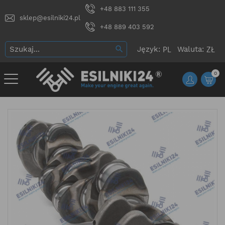
+48 883 111 355
sklep@esilniki24.pl
+48 889 403 592
Język:
Waluta:
0