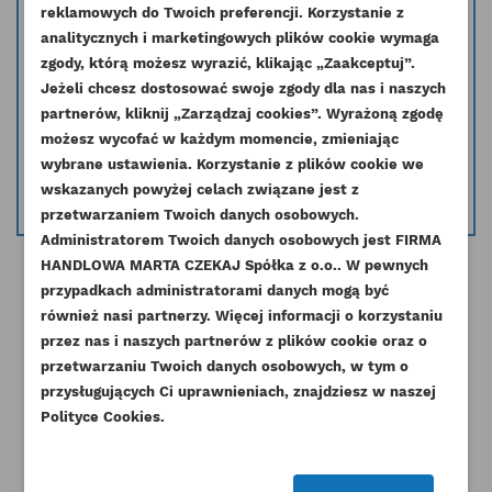
- zestaw pierścieni oporowych
reklamowych do Twoich preferencji. Korzystanie z
Stosowany w maszynach: CATerpillar, Bobcat Fuchs Hyster Hyundai JCB
analitycznych i marketingowych plików cookie wymaga
Komatsu Kramer Landini Manitou Massey Ferguson Merlo
zgody, którą możesz wyrazić, klikając „Zaakceptuj”.
O&K Schaeff Steinbock Timberjack Weidemann Zeppelin Case Mccormick
Jeżeli chcesz dostosować swoje zgody dla nas i naszych
partnerów, kliknij „Zarządzaj cookies”. Wyrażoną zgodę
Masz wątpliwość czy dana część pasuje do Twojego silnika skontaktuj się
UTWÓRZ LISTĘ ŻYCZEŃ
z nami i podaj nr seryjny silnika a my pomożemy dobrać odpowiednią
możesz wycofać w każdym momencie, zmieniając
ZALOGUJ SIĘ
część.
wybrane ustawienia. Korzystanie z plików cookie we
NAZWA LISTY ŻYCZEŃ
wskazanych powyżej celach związane jest z
info@esilniki24.pl
Musisz być zalogowany by zapisać produkty na
DODAJ DO LISTY ŻYCZEŃ
przetwarzaniem Twoich danych osobowych.
swojej liście życzeń.
Administratorem Twoich danych osobowych jest FIRMA
add_circle_outline
Stwórz nową listę życzeń
HANDLOWA MARTA CZEKAJ Spółka z o.o.. W pewnych
przypadkach administratorami danych mogą być
Anuluj
Zaloguj się
Anuluj
Utwórz listę życzeń
również nasi partnerzy. Więcej informacji o korzystaniu
przez nas i naszych partnerów z plików cookie oraz o
Pozostałe produkty w tej kategorii:
przetwarzaniu Twoich danych osobowych, w tym o
przysługujących Ci uprawnieniach, znajdziesz w naszej
Polityce Cookies.