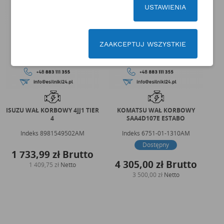
USTAWIENIA
ZAAKCEPTUJ WSZYSTKIE
ISUZU WAŁ KORBOWY 4JJ1 TIER
KOMATSU WAŁ KORBOWY
4
SAA4D107E ESTABO
Indeks
8981549502AM
Indeks
6751-01-1310AM
Dostępny
1 733,99 zł
Brutto
4 305,00 zł
Brutto
1 409,75 zł
Netto
3
3 500,00 zł
Netto