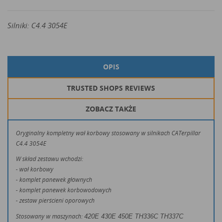
Silniki: C4.4 3054E
OPIS
TRUSTED SHOPS REVIEWS
ZOBACZ TAKŻE
Oryginalny kompletny wał korbowy stosowany w silnikach CATerpillar
C4.4 3054E
W skład zestawu wchodzi:
- wał korbowy
- komplet panewek głównych
- komplet panewek korbowodowych
- zestaw pierścieni oporowych
Stosowany w maszynach:
420E 430E 450E
TH336C TH337C