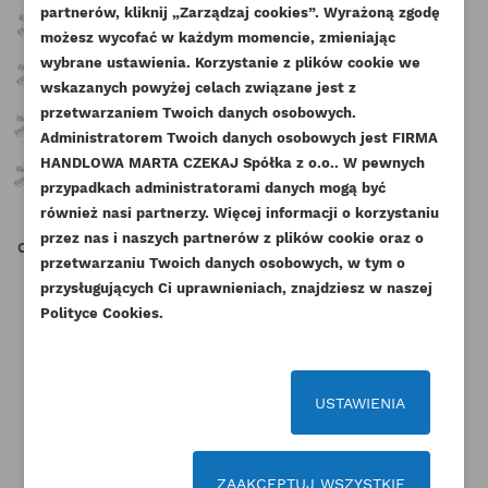
partnerów, kliknij „Zarządzaj cookies”. Wyrażoną zgodę
UTWÓRZ LISTĘ ŻYCZEŃ
ZALOGUJ SIĘ
możesz wycofać w każdym momencie, zmieniając
wybrane ustawienia. Korzystanie z plików cookie we
NAZWA LISTY ŻYCZEŃ
wskazanych powyżej celach związane jest z
Musisz być zalogowany by zapisać produkty na
DODAJ DO LISTY ŻYCZEŃ
przetwarzaniem Twoich danych osobowych.
swojej liście życzeń.
Administratorem Twoich danych osobowych jest FIRMA
add_circle_outline
Stwórz nową listę życzeń
HANDLOWA MARTA CZEKAJ Spółka z o.o.. W pewnych
przypadkach administratorami danych mogą być
Anuluj
Zaloguj się
Anuluj
Utwórz listę życzeń
również nasi partnerzy. Więcej informacji o korzystaniu
przez nas i naszych partnerów z plików cookie oraz o
CAT TERMOSTAT Z OBUDOWĄ
CAT RURKA NADMIARU PALIWA
CAT
przetwarzaniu Twoich danych osobowych, w tym o
C3.3 3054C ORYGINAŁ
3054C C3.3 ORYGINAŁ
SIL
przysługujących Ci uprawnieniach, znajdziesz w naszej
Indeks
254-2267-ORG
Indeks
232-1794-ORG
Polityce Cookies.
Dostępny
Dostępny
215,25 zł
Brutto
47,97 zł
Brutto
175,00 zł
Netto
39,00 zł
Netto
USTAWIENIA
ZAAKCEPTUJ WSZYSTKIE