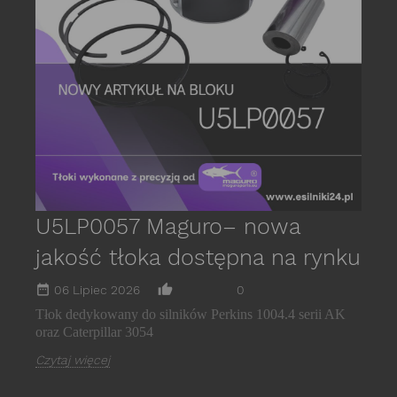
P
s
E
C
U5LP0057 Maguro– nowa
jakość tłoka dostępna na rynku
date_range
thumb_up_alt
06 Lipiec 2026
0
Tłok dedykowany do silników Perkins 1004.4 serii AK
oraz Caterpillar 3054
Czytaj więcej