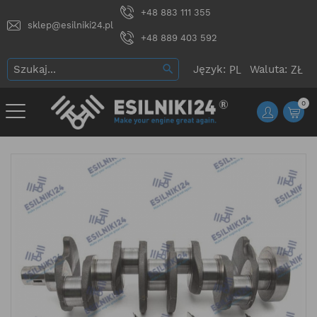
+48 883 111 355
sklep@esilniki24.pl
+48 889 403 592
Język:
Waluta:
0