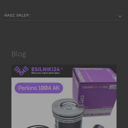
NASZ SKLEP:

Blog
date_r