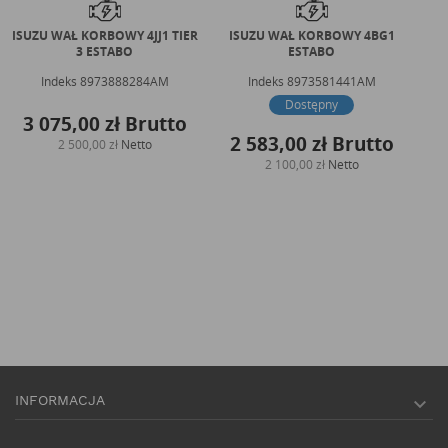
ISUZU WAŁ KORBOWY 4JJ1 TIER
ISUZU WAŁ KORBOWY 4BG1
PER
3 ESTABO
ESTABO
Indeks
8973888284AM
Indeks
8973581441AM
Dostępny
3 075,00 zł
Brutto
5
2 583,00 zł
Brutto
2 500,00 zł
Netto
2 100,00 zł
Netto
INFORMACJA
