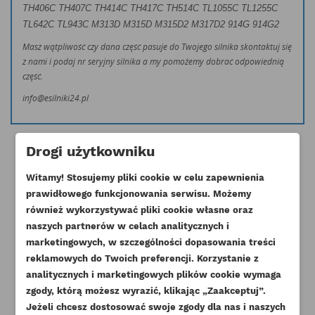
TH406C TH407C TH414C TH417C TH514C TL1055C TL1255C
TL642C TL943C
M313D M315D M315D2 M317D2
914G 914G2
Masz wątpliwość czy dana część pasuje do Twojego silnika skontaktuj się
z nami i podaj nr seryjny silnika a my pomożemy dobrać odpowiednią
część.
info@esilniki24.pl
Drogi użytkowniku
Witamy! Stosujemy pliki cookie w celu zapewnienia
prawidłowego funkcjonowania serwisu. Możemy
Klienci którzy zakupili ten produkt
również wykorzystywać pliki cookie własne oraz
naszych partnerów w celach analitycznych i
kupili również:
marketingowych, w szczególności dopasowania treści
reklamowych do Twoich preferencji. Korzystanie z
analitycznych i marketingowych plików cookie wymaga
zgody, którą możesz wyrazić, klikając „Zaakceptuj”.
Jeżeli chcesz dostosować swoje zgody dla nas i naszych