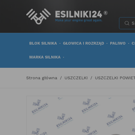
BLOK SILNIKA
GŁOWICA I ROZRZĄD
PALIWO
C
MARKA SILNIKA
Strona główna
USZCZELKI
USZCZELKI POWIE