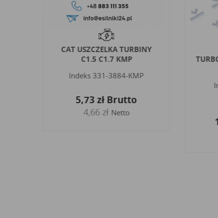
A
CAT USZCZELKA TURBINY
4E-
C1.5 C1.7 KMP
TURBO
Indeks
331-3884-KMP
G
I
5,73 zł
Brutto
4,66 zł
Netto