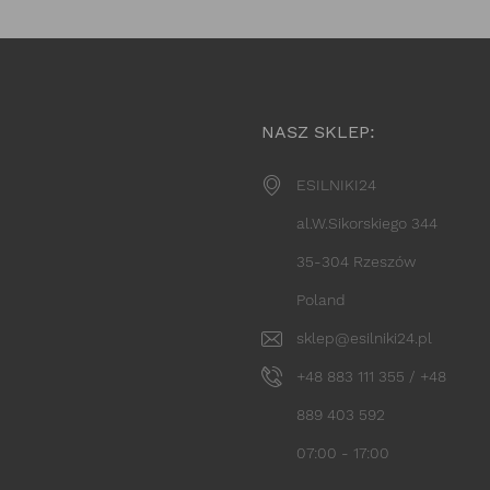
NASZ SKLEP:
ESILNIKI24
al.W.Sikorskiego 344
35-304 Rzeszów
Poland
sklep@esilniki24.pl
+48 883 111 355 / +48
889 403 592
07:00 - 17:00