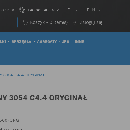
PL
PLN
83 111 355
+48 889 403 592
Koszyk
-
0
item(s)
Zaloguj się
LKI
SPRZĘGŁA
AGREGATY - UPS
INNE
Y 3054 C4.4 ORYGINAŁ
Y 3054 C4.4 ORYGINAŁ
2580-ORG
i
114-2580