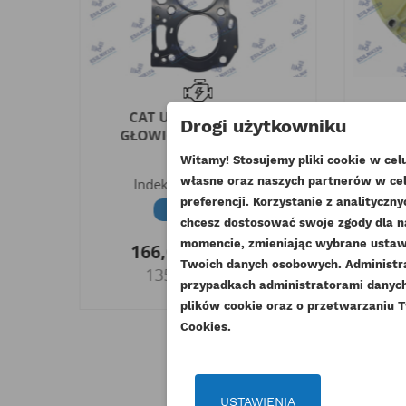
AŁU
CAT USZCZELKA POD
SPRZĘ
Drogi użytkowniku
GŁOWICĘ C4.4 SPF343C
6
Ł
ESTABO
Witamy! Stosujemy pliki cookie w ce
I
własne oraz naszych partnerów w cel
G
Indeks
310-8520-GS
UT
preferencji. Korzystanie z analitycz
1 
Dostępny
chcesz dostosować swoje zgody dla n
ZA
momencie, zmieniając wybrane ustawi
o
166,05 zł
Brutto
NA
Twoich danych osobowych. Administ
135,00 zł
Mu
Netto
DO
przypadkach administratorami danych 
plików cookie oraz o przetwarzaniu T
Cookies.
USTAWIENIA