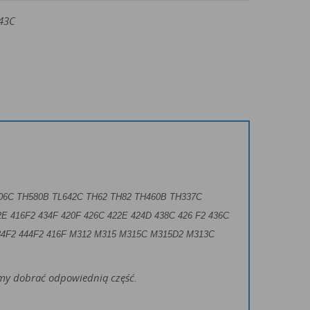
343C
06C TH580B TL642C TH62 TH82 TH460B TH337C
2E 416F2 434F 420F 426C 422E 424D 438C 426 F2 436C
34F2 444F2 416F
M312 M315 M315C M315D2 M313C
żemy dobrać odpowiednią część.