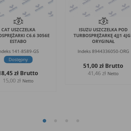
CAT USZCZELKA
ISUZU USZCZELKA POD
SPRĘŻARKI C6.6 3056E
TURBOSPRĘŻARKĘ 4JJ1 4JG
ESTABO
ORYGINAŁ
ndeks
141-8589-GS
Indeks
8944336050-ORG
Dostępny
51,00 zł
Brutto
18,45 zł
Brutto
41,46 zł
Netto
15,00 zł
Netto