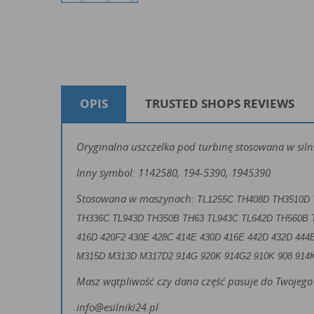
OPIS
TRUSTED SHOPS REVIEWS
Oryginalna uszczelka pod turbinę stosowana w sil
Inny symbol: 1142580, 194-5390, 1945390
Stosowana w maszynach:
TL1255C TH408D TH3510D 
TH336C TL943D TH350B TH63 TL943C TL642D TH560B
416D 420F2 430E 428C 414E 430D 416E 442D 432D 444E
M315D M313D M317D2
914G 920K 914G2 910K 908 914
Masz wątpliwość czy dana część pasuje do Twojego 
info@esilniki24.pl