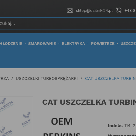
sklep@esilniki24.pl
+48 8
HŁODZENIE
SMAROWANIE
ELEKTRYKA
POWIETRZE
USZCZE
TRZA
USZCZELKI TURBOSPRĘŻARKI
CAT USZCZELKA TURBIN
CAT USZCZELKA TURBIN
Indeks
114-
Numer częśc