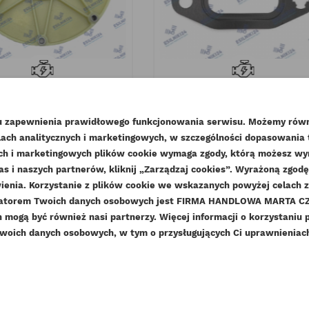
GŁO KTR BOWEX FLE-PA
CAT USZCZELKA GŁOWICY
5 D-314 ORYGINAŁ
FILTRA OLEJU SILNIKOWE
C4.4...
lu zapewnienia prawidłowego funkcjonowania serwisu. Możemy równ
ndeks
FLE-PA65-314
ach analitycznych i marketingowych, w szczególności dopasowania
Indeks
225-7944-ORG
WÓRZ LISTĘ ŻYCZEŃ
nych i marketingowych plików cookie wymaga zgody, którą możesz wyra
044,27 zł
Brutto
Dostępny
as i naszych partnerów, kliknij „Zarządzaj cookies”. Wyrażoną zgo
LOGUJ SIĘ
849,00 zł
Netto
enia. Korzystanie z plików cookie we wskazanych powyżej celach 
12,30 zł
Brutto
ZWA LISTY ŻYCZEŃ
ratorem Twoich danych osobowych jest FIRMA HANDLOWA MARTA CZE
10,00 zł
sisz być zalogowany by zapisać produkty na swojej liście życzeń
Netto
DAJ DO LISTY ŻYCZEŃ
mogą być również nasi partnerzy. Więcej informacji o korzystaniu 
woich danych osobowych, w tym o przysługujących Ci uprawnieniach,
add_circle_outline
Stwórz nową listę ży
Anuluj
Zaloguj się
Anuluj
Utwórz listę życzeń