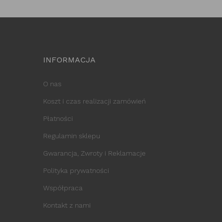
INFORMACJA
O nas
Koszt i czas realizacji zamówień
Płatności
Regulamin sklepu
Gwarancja, Zwroty i Reklamacje
Polityka prywatności
Współpraca
Kontakt z nami