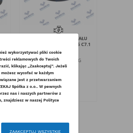
CAT USZCZELNIENIE WAŁU
CAT 
GO
KORBOWGO PRZÓD C6.6 C7.1
KOL
ORYGINAŁ
WYDECH
ież wykorzystywać pliki cookie
 treści reklamowych do Twoich
Indeks
277-3013-ORG
Inde
zić, klikając „Zaakceptuj”. Jeżeli
Dostępny
dę możesz wycofać w każdym
związane jest z przetwarzaniem
72,57 zł
Brutto
43,
KAJ Spółka z o.o.. W pewnych
59,00 zł
3
.
Netto
przez nas i naszych partnerów z
 znajdziesz w naszej Polityce
czeń
ZAAKCEPTUJ WSZYSTKIE