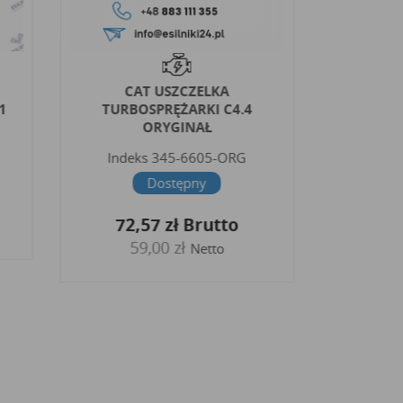
CAT USZCZELKA
ISUZ
1
TURBOSPRĘŻARKI C4.4
TURBO
ORYGINAŁ
Indek
Indeks
345-6605-ORG
36,
Dostępny
2
72,57 zł
Brutto
59,00 zł
Netto