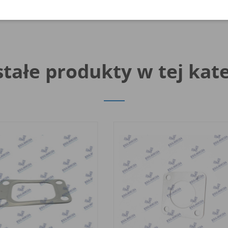
tałe produkty w tej kate