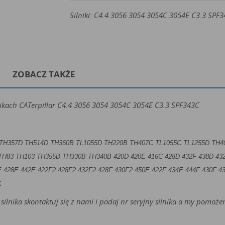
Silniki: C4.4 3056 3054 3054C 3054E C3.3 SPF
ZOBACZ TAKŻE
nikach CATerpillar C4.4 3056 3054 3054C 3054E C3.3 SPF343C
TH357D TH514D TH360B TL1055D TH220B TH407C TL1055C TL1255D TH4
 TH83 TH103 TH355B TH330B TH340B
420D 420E 416C 428D 432F 438D 43
 428E 442E 422F2 428F2 432F2 428F 430F2 450E 422F 434E 444F 430F 4
K
silnika skontaktuj się z nami i podaj nr seryjny silnika a my pomo