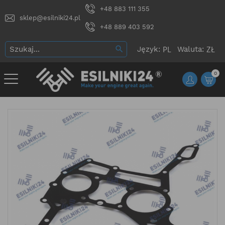
+48 883 111 355
sklep@esilniki24.pl
+48 889 403 592
Język:
Waluta:
0