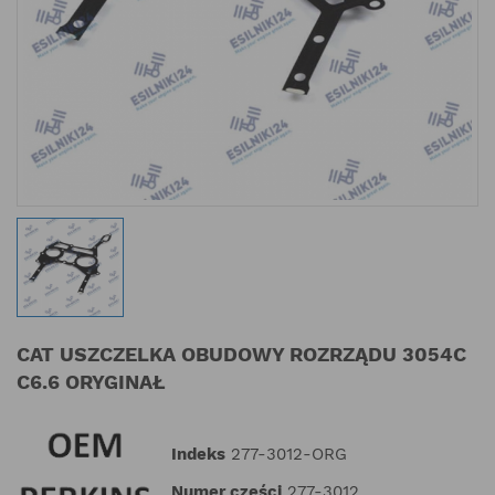
CAT USZCZELKA OBUDOWY ROZRZĄDU 3054C
C6.6 ORYGINAŁ
Indeks
277-3012-ORG
Numer części
277-3012