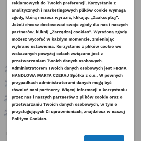
reklamowych do Twoich preferencji. Korzystanie z
analitycznych i marketingowych plików cookie wymaga
Klienci którzy zakupili ten produkt
zgody, którą możesz wyrazić, klikając „Zaakceptuj”.
Jeżeli chcesz dostosować swoje zgody dla nas i naszych
kupili również:
partnerów, kliknij „Zarządzaj cookies”. Wyrażoną zgodę
UTWÓRZ LISTĘ ŻYCZEŃ
ZALOGUJ SIĘ
możesz wycofać w każdym momencie, zmieniając
wybrane ustawienia. Korzystanie z plików cookie we
NAZWA LISTY ŻYCZEŃ
wskazanych powyżej celach związane jest z
Musisz być zalogowany by zapisać produkty na
DODAJ DO LISTY ŻYCZEŃ
przetwarzaniem Twoich danych osobowych.
swojej liście życzeń.
Administratorem Twoich danych osobowych jest FIRMA
add_circle_outline
Stwórz nową listę życzeń
HANDLOWA MARTA CZEKAJ Spółka z o.o.. W pewnych
przypadkach administratorami danych mogą być
Anuluj
Zaloguj się
Anuluj
Utwórz listę życzeń
również nasi partnerzy. Więcej informacji o korzystaniu
przez nas i naszych partnerów z plików cookie oraz o
przetwarzaniu Twoich danych osobowych, w tym o
przysługujących Ci uprawnieniach, znajdziesz w naszej
Polityce Cookies.
PERKINS USZCZELKA POMPY
PERKINS ŁĄCZNIK POMPY
CA
WODY RG RJ ORYGINAŁ
WODY NJ PJ ORYGINAŁ