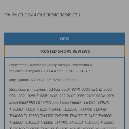
Silniki: C3.3 C4.4 C6.6 3054C 3054E C7.1
OPIS
TRUSTED SHOPS REVIEWS
Oryginalna uszczelka obudowy rozrządu stosowana w
silnikach CATerpillar C3.3 C4.4 C6.6 3054C 3054E C7.1
Inny symbol: 2773012, 225-8282, 2258282
Stosowana w maszynach:
914G2 950M 924K 930K 924HZ 938K
950L 962L 928HZ 924H 914K 962 914G 938H 910K 962M 920K
928H 930H 950 GC
525D 545D 535D 555D
TL642C TH357D
TH514D TH210 TH215 TH360B TL1255C TH340B TL943D
TH408D TL1255D TH337C TH220B TH407C TL943C TH560B
TH580B TL1055D TH330B TH406C TH355B TL1055C TH336C