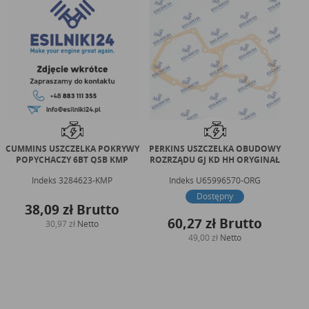
CUMMINS USZCZELKA POKRYWY
PERKINS USZCZELKA OBUDOWY
PER
POPYCHACZY 6BT QSB KMP
ROZRZĄDU GJ KD HH ORYGINAŁ
RO
Indeks
3284623-KMP
Indeks
U65996570-ORG
Dostępny
38,09 zł
Brutto
60,27 zł
Brutto
30,97 zł
Netto
49,00 zł
Netto