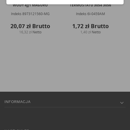
ISUZU USZCZELKA POMPY
CAT USZCZELKA ŁĄCZNIKA
P
WODY 4JJ1 MAGURO
TERMOSTATU 3054 3056
WOD
Indeks
8973121560-MG
Indeks
6I-0459AM
20,07 zł
Brutto
1,72 zł
Brutto
16,32 zł
Netto
1,40 zł
Netto
INFORMACJA
