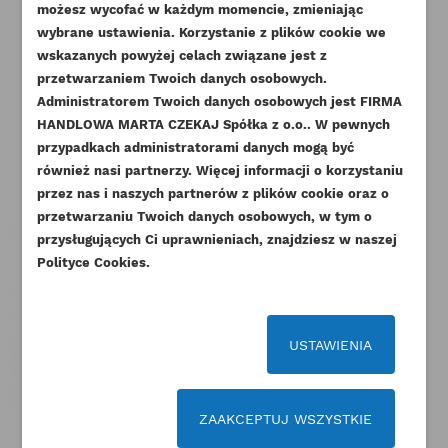
ZALOGUJ SIĘ
możesz wycofać w każdym momencie, zmieniając
wybrane ustawienia. Korzystanie z plików cookie we
NAZWA LISTY ŻYCZEŃ
wskazanych powyżej celach związane jest z
Musisz być zalogowany by zapisać produkty na
DODAJ DO LISTY ŻYCZEŃ
przetwarzaniem Twoich danych osobowych.
swojej liście życzeń.
Administratorem Twoich danych osobowych jest FIRMA
Pozostałe produkty w tej kategorii:
add_circle_outline
Stwórz nową listę życzeń
HANDLOWA MARTA CZEKAJ Spółka z o.o.. W pewnych
przypadkach administratorami danych mogą być
Anuluj
Zaloguj się
Anuluj
Utwórz listę życzeń
również nasi partnerzy. Więcej informacji o korzystaniu
przez nas i naszych partnerów z plików cookie oraz o
przetwarzaniu Twoich danych osobowych, w tym o
przysługujących Ci uprawnieniach, znajdziesz w naszej
Polityce Cookies.
USTAWIENIA
ZAAKCEPTUJ WSZYSTKIE