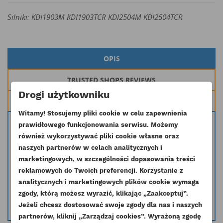
Silniki: KDI1903M KDI1903TCR KDI2504M KDI2504TCR
OPIS
TRUSTED SHOPS REVIEWS
Drogi użytkowniku
ZOBACZ TAKŻE
Witamy! Stosujemy pliki cookie w celu zapewnienia
Oryginalna uszczelka pompa wody stosowana w silnikach Kohler
prawidłowego funkcjonowania serwisu. Możemy
KDI1903M KDI1903TCR KDI2504M KDI2504TCR
również wykorzystywać pliki cookie własne oraz
naszych partnerów w celach analitycznych i
Inny symbol: 4580246
marketingowych, w szczególności dopasowania treści
Masz wątpliwość czy dana część pasuje do Twojego silnika skontaktuj się
reklamowych do Twoich preferencji. Korzystanie z
z nami i podaj nr seryjny silnika a my pomożemy dobrać odpowiednią
analitycznych i marketingowych plików cookie wymaga
część.
zgody, którą możesz wyrazić, klikając „Zaakceptuj”.
info@esilniki24.pl
Jeżeli chcesz dostosować swoje zgody dla nas i naszych
partnerów, kliknij „Zarządzaj cookies”. Wyrażoną zgodę
UTWÓRZ LISTĘ ŻYCZEŃ