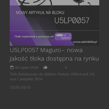
E
C
U5LP0057 Maguro– nowa
jakość tłoka dostępna na rynku
date_range
thumb_up_alt
06 Lipiec 2026
0
Tłok dedykowany do silników Perkins 1004.4 serii AK
oraz Caterpillar 3054
Czytaj więcej