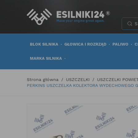
BLOK SILNIKA
GŁOWICA I ROZRZĄD
PALIWO
C
MARKA SILNIKA
Strona główna
USZCZELKI
USZCZELKI POWIE
PERKINS USZCZELKA KOLEKTORA WYDECHOWEGO G