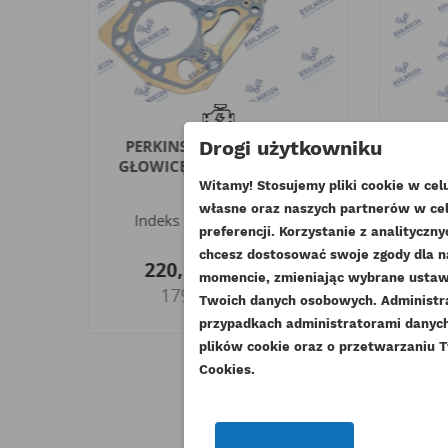
A
PERKINS USZCZELKA POD
P
Drogi użytkowniku
KF
GŁOWICĘ HP HR ORYGINAŁ
TER
0,5MM
Witamy! Stosujemy pliki cookie w ce
własne oraz naszych partnerów w cel
S
Indeks
111147741-ORG
In
UT
preferencji. Korzystanie z analitycz
chcesz dostosować swoje zgody dla n
ZA
220,17 zł
Brutto
momencie, zmieniając wybrane ustawi
179,00 zł
NA
Netto
Twoich danych osobowych. Administ
Mu
DO
przypadkach administratorami danych 
plików cookie oraz o przetwarzaniu T
Cookies.