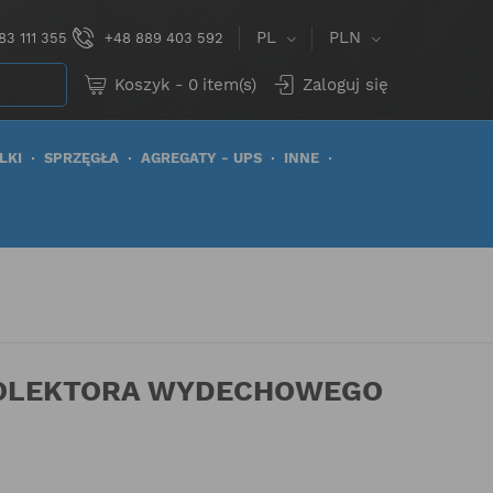
PL
PLN
83 111 355
+48 889 403 592
Koszyk
-
0
item(s)
Zaloguj się
LKI
SPRZĘGŁA
AGREGATY - UPS
INNE
KOLEKTORA WYDECHOWEGO