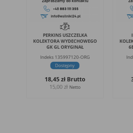
POD
PERKINS USZCZELKA
KOLEKTORA WYDECHOWEGO
KOLE
O
GK GL ORYGINAŁ
6
Indeks
135997120-ORG
In
Dostępny
18,45 zł
Brutto
15,00 zł
Netto