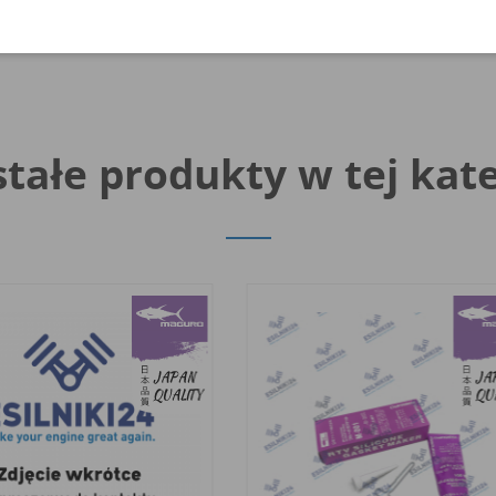
tałe produkty w tej kate