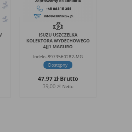
W
ISUZU USZCZELKA
KOH
KOLEKTORA WYDECHOWEGO
KOLEK
4JJ1 MAGURO
TURB
Indeks
8973560282-MG
Indeks
E
Dostępny
47,97 zł
Brutto
17,
39,00 zł
1
Netto