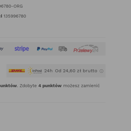
96780-ORG
i
135996780
24h
Od 24,60 zł brutto
punktów
. Zdobyte
4
punktów
możesz zamienić