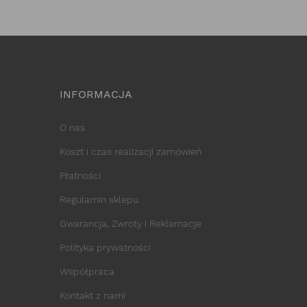
INFORMACJA
O nas
Koszt i czas realizacji zamówień
Płatności
Regulamin sklepu
Gwarancja, Zwroty i Reklamacje
Polityka prywatności
Współpraca
Kontakt z nami