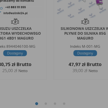
IISUZU USZCZELKA
SILIKONOWA USZCZELKA 
KTORA WYDECHOWEGO
PŁYNIE DO SILNIKA 85G
BG1 4BD1 MAGURO
MAGURO
deks
8944046100-MG
Indeks
M-001-MG
Dostępny
Dostępny
30,75 zł
Brutto
47,97 zł
Brutto
25,00 zł
39,00 zł
Netto
Netto