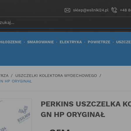
sklep@esilniki24.pl
+48 8
HŁODZENIE
SMAROWANIE
ELEKTRYKA
POWIETRZE
USZCZE
TRZA
USZCZELKI KOLEKTORA WYDECHOWEGO
N HP ORYGINAŁ
PERKINS USZCZELKA 
GN HP ORYGINAŁ