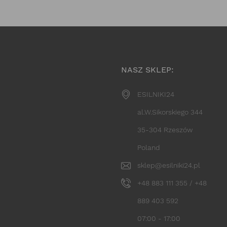
NASZ SKLEP:
ESILNIKI24
al.W.Sikorskiego 344
35-304 Rzeszów
Poland
sklep@esilniki24.pl
+48 883 111 355 / +48
889 403 592
07:00 - 17:00