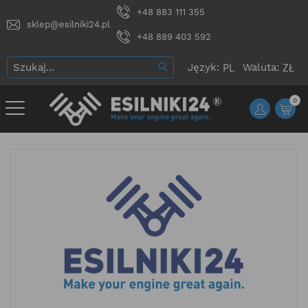
+48 883 111 355
sklep@esilniki24.pl
+48 889 403 592
Język:
Waluta:
0