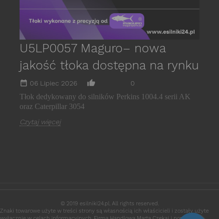
U5LP0057 Maguro– nowa
jakość tłoka dostępna na rynku
date_range
thumb_up_alt
06 Lipiec 2026
0
Tłok dedykowany do silników Perkins 1004.4 serii AK
oraz Caterpillar 3054
Czytaj więcej
© 2019 esilniki24.pl. All rights reserved.
Znaki towarowe użyte w treści strony są własnością ich właścicieli i zostały użyte
wyłącznie w celach informacyjnych. Firma Handlowa Marta Czekaj i portal