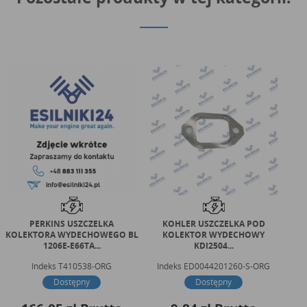
PERKINS USZCZELKA
KOHLER USZCZELKA POD
CA
KOLEKTORA WYDECHOWEGO BL
KOLEKTOR WYDECHOWY
WY
1206E-E66TA...
KDI2504...
Indeks
T410538-ORG
Indeks
ED0044201260-S-ORG
Dostępny
Dostępny