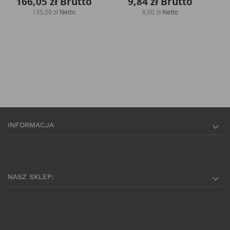
166,05 zł
Brutto
9,84 zł
Brutto
135,00 zł
Netto
8,00 zł
Netto
INFORMACJA

NASZ SKLEP:
