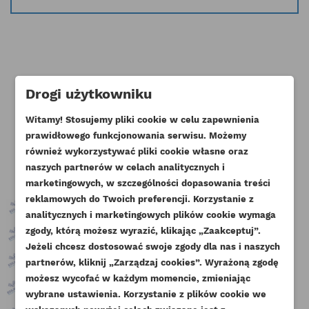
Drogi użytkowniku
Klienci którzy zakupili ten produkt
Witamy! Stosujemy pliki cookie w celu zapewnienia
kupili również:
prawidłowego funkcjonowania serwisu. Możemy
również wykorzystywać pliki cookie własne oraz
naszych partnerów w celach analitycznych i
marketingowych, w szczególności dopasowania treści
reklamowych do Twoich preferencji. Korzystanie z
analitycznych i marketingowych plików cookie wymaga
zgody, którą możesz wyrazić, klikając „Zaakceptuj”.
Jeżeli chcesz dostosować swoje zgody dla nas i naszych
partnerów, kliknij „Zarządzaj cookies”. Wyrażoną zgodę
UTWÓRZ LISTĘ ŻYCZEŃ
możesz wycofać w każdym momencie, zmieniając
ZALOGUJ SIĘ
wybrane ustawienia. Korzystanie z plików cookie we