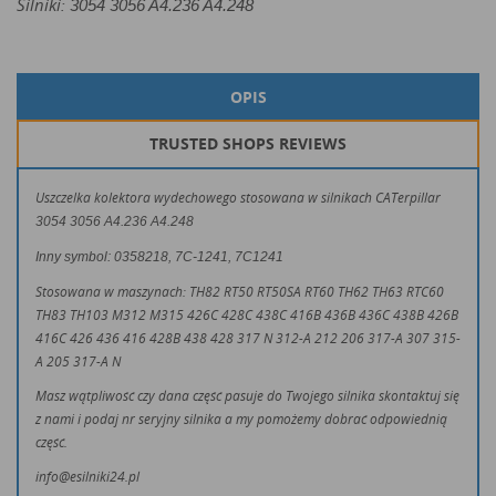
Silniki:
3054 3056 A4.236 A4.248
OPIS
TRUSTED SHOPS REVIEWS
Uszczelka kolektora wydechowego stosowana w silnikach CATerpillar
3054 3056 A4.236 A4.248
Inny symbol: 0358218, 7C-1241, 7C1241
Stosowana w maszynach:
TH82 RT50 RT50SA RT60 TH62 TH63 RTC60
TH83 TH103
M312 M315
426C 428C 438C 416B 436B 436C 438B 426B
416C 426 436 416 428B 438 428
317 N 312-A 212 206 317-A 307 315-
A 205 317-A N
Masz wątpliwość czy dana część pasuje do Twojego silnika skontaktuj się
z nami i podaj nr seryjny silnika a my pomożemy dobrać odpowiednią
część.
info@esilniki24.pl