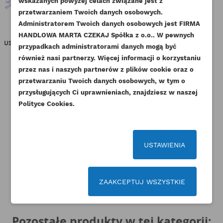
NAZWA LISTY ŻYCZEŃ
wskazanych powyżej celach związane jest z
Musisz być zalogowany by zapisać produkty na
DODAJ DO LISTY ŻYCZEŃ
przetwarzaniem Twoich danych osobowych.
swojej liście życzeń.
Administratorem Twoich danych osobowych jest FIRMA
add_circle_outline
Stwórz nową listę życzeń
PERKINS TULEJA
CAT OBUDOWA ROZRZĄDU 3054
PER
HANDLOWA MARTA CZEKAJ Spółka z o.o.. W pewnych
USZCZELNIAJĄCA WTRYSK BK ML
3056 ORYGINAŁ
przypadkach administratorami danych mogą być
Anuluj
Zaloguj się
ORYGINAŁ
Anuluj
Utwórz listę życzeń
Indeks
149-6932-ORG
również nasi partnerzy. Więcej informacji o korzystaniu
Indeks
T407139-ORG
Dostępny
przez nas i naszych partnerów z plików cookie oraz o
Dostępny
przetwarzaniu Twoich danych osobowych, w tym o
1 966,77 zł
Brutto
przysługujących Ci uprawnieniach, znajdziesz w naszej
67,65 zł
Brutto
1 599,00 zł
Netto
Polityce Cookies.
55,00 zł
Netto
USTAWIENIA
ZAAKCEPTUJ WSZYSTKIE
Pozostałe produkty w tej kategorii: