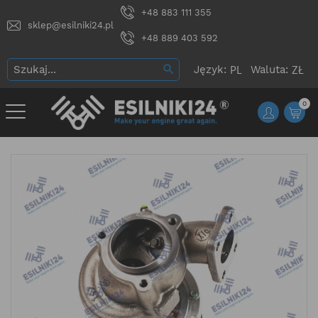
+48 883 111 355
sklep@esilniki24.pl
+48 889 403 592
Język:
Waluta:
0