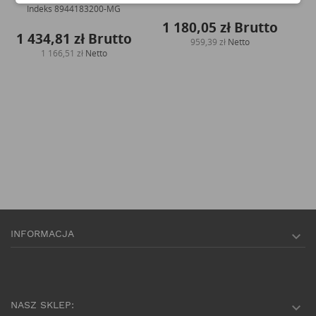
Indeks
8944183200-MG
1 180,05 zł
Brutto
1 434,81 zł
Brutto
2
959,39 zł
Netto
1 166,51 zł
Netto
INFORMACJA

NASZ SKLEP:
