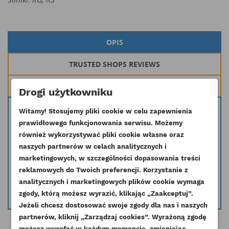
OPIS
TRUSTED SHOPS REVIEWS
ZOBACZ TAKŻE
Drogi użytkowniku
Oryginalna turbosprężarka stosowana w silnikach 1104-44 serii RG, RS
Witamy! Stosujemy pliki cookie w celu zapewnienia
prawidłowego funkcjonowania serwisu. Możemy
Symbol producenta: 711736-0010, 711736-5010, 711736-0051S,
również wykorzystywać pliki cookie własne oraz
711736-0051
naszych partnerów w celach analitycznych i
Masz wątpliwość czy dana część pasuje do Twojego silnika skontaktuj się
marketingowych, w szczególności dopasowania treści
z nami i podaj nr seryjny silnika a my pomożemy dobrać odpowiednią
reklamowych do Twoich preferencji. Korzystanie z
część.
analitycznych i marketingowych plików cookie wymaga
info@esilniki24.pl
zgody, którą możesz wyrazić, klikając „Zaakceptuj”.
Jeżeli chcesz dostosować swoje zgody dla nas i naszych
partnerów, kliknij „Zarządzaj cookies”. Wyrażoną zgodę
UTWÓRZ LISTĘ ŻYCZEŃ
możesz wycofać w każdym momencie, zmieniając