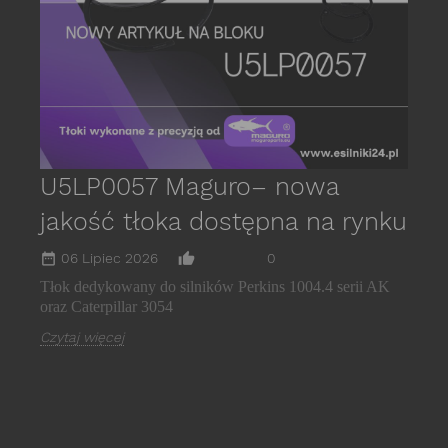
C
U5LP0057 Maguro– nowa
jakość tłoka dostępna na rynku
date_range
thumb_up_alt
06 Lipiec 2026
0
Tłok dedykowany do silników Perkins 1004.4 serii AK
oraz Caterpillar 3054
Czytaj więcej