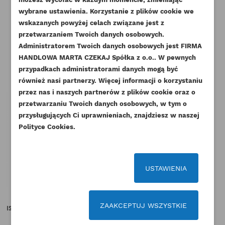
ZALOGUJ SIĘ
wybrane ustawienia. Korzystanie z plików cookie we
NAZWA LISTY ŻYCZEŃ
wskazanych powyżej celach związane jest z
Musisz być zalogowany by zapisać produkty na
DODAJ DO LISTY ŻYCZEŃ
przetwarzaniem Twoich danych osobowych.
swojej liście życzeń.
Pozostałe produkty w tej kategorii:
Administratorem Twoich danych osobowych jest FIRMA
add_circle_outline
Stwórz nową listę życzeń
HANDLOWA MARTA CZEKAJ Spółka z o.o.. W pewnych
przypadkach administratorami danych mogą być
Anuluj
Zaloguj się
Anuluj
Utwórz listę życzeń
również nasi partnerzy. Więcej informacji o korzystaniu
przez nas i naszych partnerów z plików cookie oraz o
przetwarzaniu Twoich danych osobowych, w tym o
przysługujących Ci uprawnieniach, znajdziesz w naszej
Polityce Cookies.
USTAWIENIA
ZAAKCEPTUJ WSZYSTKIE
ISUZU TURBOSPRĘŻARKA 4BD1
PERKINS TURBOSPRĘŻARKA AK
PE
MAGURO
Indeks
2674A391AM