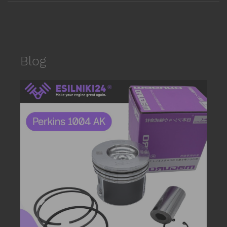
Blog
date_r
P
s
E