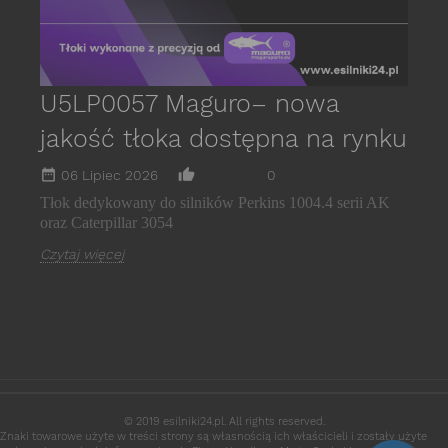
U5LP0057 Maguro– nowa
jakość tłoka dostępna na rynku
date_range
thumb_up_alt
06 Lipiec 2026
0
Tłok dedykowany do silników Perkins 1004.4 serii AK
oraz Caterpillar 3054
Czytaj więcej
© 2019 esilniki24.pl. All rights reserved.
Znaki towarowe użyte w treści strony są własnością ich właścicieli i zostały użyte