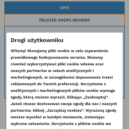
OPIS
TRUSTED SHOPS REVIEWS
Oryginalna turbosprężarka stosowana w silnikach 1004.4 serii AB
Drogi użytkowniku
Inny symbol: 2674A301, 2674A317, 2674A076
Witamy! Stosujemy pliki cookie w celu zapewnienia
Symbol producenta: 466674-5003S, 466674-0003, 466674-5005S,
prawidłowego funkcjonowania serwisu. Możemy
466674-0005, 466674-5007S, 466674-0007
również wykorzystywać pliki cookie własne oraz
Masz wątpliwość czy dana część pasuje do Twojego silnika skontaktuj się
naszych partnerów w celach analitycznych i
z nami i podaj nr seryjny silnika a my pomożemy dobrać odpowiednią
marketingowych, w szczególności dopasowania treści
część.
reklamowych do Twoich preferencji. Korzystanie z
info@esilniki24.pl
analitycznych i marketingowych plików cookie wymaga
zgody, którą możesz wyrazić, klikając „Zaakceptuj”.
Jeżeli chcesz dostosować swoje zgody dla nas i naszych
partnerów, kliknij „Zarządzaj cookies”. Wyrażoną zgodę
UTWÓRZ LISTĘ ŻYCZEŃ
ZALOGUJ SIĘ
możesz wycofać w każdym momencie, zmieniając
wybrane ustawienia. Korzystanie z plików cookie we