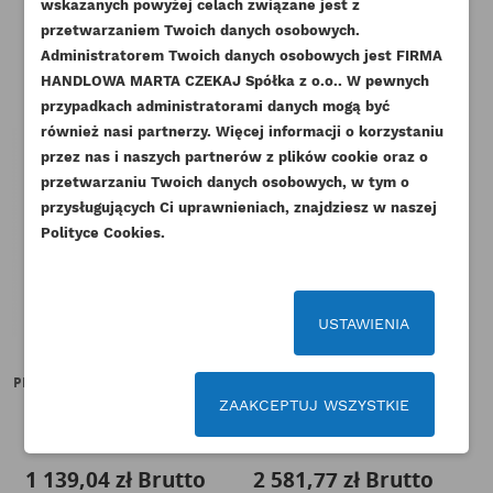
NAZWA LISTY ŻYCZEŃ
wskazanych powyżej celach związane jest z
Pozostałe produkty w tej kategorii:
Musisz być zalogowany by zapisać produkty na
DODAJ DO LISTY ŻYCZEŃ
przetwarzaniem Twoich danych osobowych.
swojej liście życzeń.
Administratorem Twoich danych osobowych jest FIRMA
add_circle_outline
Stwórz nową listę życzeń
HANDLOWA MARTA CZEKAJ Spółka z o.o.. W pewnych
przypadkach administratorami danych mogą być
Anuluj
Zaloguj się
Anuluj
Utwórz listę życzeń
również nasi partnerzy. Więcej informacji o korzystaniu
przez nas i naszych partnerów z plików cookie oraz o
przetwarzaniu Twoich danych osobowych, w tym o
przysługujących Ci uprawnieniach, znajdziesz w naszej
Polityce Cookies.
USTAWIENIA
PERKINS TURBOSPRĘŻARKA AK
PERKINS TURBOSPRĘŻARKA JR
IS
AQ
854E-E34TA ORYGINAŁ
ZAAKCEPTUJ WSZYSTKIE
Indeks
2674A352AM
Indeks
T402181-ORG
1 139,04 zł
Brutto
2 581,77 zł
Brutto