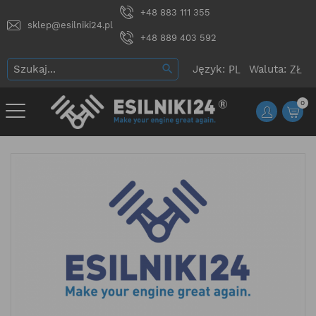
+48 883 111 355
sklep@esilniki24.pl
+48 889 403 592
Język:
Waluta:
0