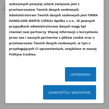
NAZWA LISTY ŻYCZEŃ
wskazanych powyżej celach związane jest z
Musisz być zalogowany by zapisać produkty na
DODAJ DO LISTY ŻYCZEŃ
przetwarzaniem Twoich danych osobowych.
swojej liście życzeń.
Administratorem Twoich danych osobowych jest FIRMA
add_circle_outline
Stwórz nową listę życzeń
HANDLOWA MARTA CZEKAJ Spółka z o.o.. W pewnych
CAT USZCZELKA POKRYWY
CAT ŚRUBA GŁOWICY KRÓTKA
CAT
przypadkach administratorami danych mogą być
Anuluj
Zaloguj się
ROZRZĄDU 3054C 3054E
3054C C4.4 ORYGINAŁ
S
Anuluj
Utwórz listę życzeń
ORYGINAŁ
również nasi partnerzy. Więcej informacji o korzystaniu
Indeks
225-5501-ORG
przez nas i naszych partnerów z plików cookie oraz o
Indeks
226-8766-ORG
Dostępny
przetwarzaniu Twoich danych osobowych, w tym o
Dostępny
przysługujących Ci uprawnieniach, znajdziesz w naszej
35,67 zł
Brutto
215,25 zł
Brutto
Polityce Cookies.
29,00 zł
Netto
175,00 zł
Netto
USTAWIENIA
ZAAKCEPTUJ WSZYSTKIE