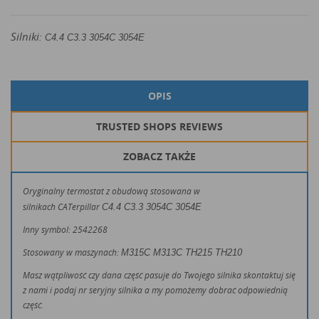
Silniki:
C4.4 C3.3 3054C 3054E
OPIS
TRUSTED SHOPS REVIEWS
ZOBACZ TAKŻE
Oryginalny termostat z obudową stosowana w
silnikach CATerpillar
C4.4 C3.3 3054C 3054E
Inny symbol: 2542268
Stosowany w maszynach:
M315C M313C
TH215 TH210
Masz wątpliwość czy dana część pasuje do Twojego silnika skontaktuj się
z nami i podaj nr seryjny silnika a my pomożemy dobrać odpowiednią
część.