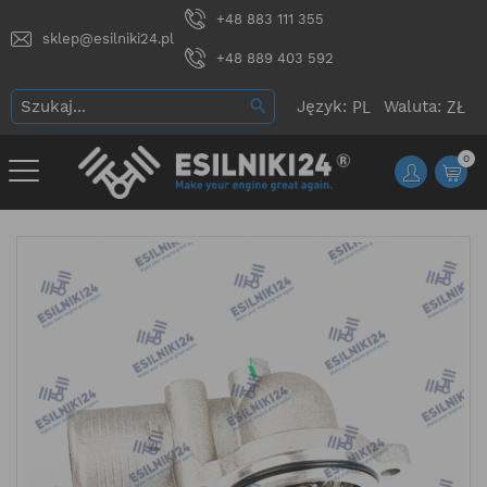
+48 883 111 355
sklep@esilniki24.pl
+48 889 403 592
Język:
Waluta:
0