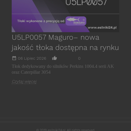
U5LP0057 Maguro– nowa
jakość tłoka dostępna na rynku
date_range
thumb_up_alt
06 Lipiec 2026
0
Tłok dedykowany do silników Perkins 1004.4 serii AK
oraz Caterpillar 3054
Czytaj więcej
© 2019 esilniki24.pl. All rights reserved.