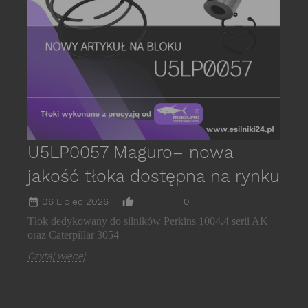
s
E
C
U5LP0057 Maguro– nowa
jakość tłoka dostępna na rynku
date_range
thumb_up_alt
06 Lipiec 2026
0
Tłok dedykowany do silników Perkins 1004.4 serii AK
oraz Caterpillar 3054
Czytaj więcej