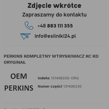
PERKINS KOMPLETNY WTRYSKIWACZ KC KD
ORYGINAŁ
Indeks
131406330-ORG
Numer części
131406330