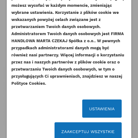
UTWÓRZ LISTĘ ŻYCZEŃ
ZALOGUJ SIĘ
możesz wycofać w każdym momencie, zmieniając
wybrane ustawienia. Korzystanie z plików cookie we
NAZWA LISTY ŻYCZEŃ
wskazanych powyżej celach związane jest z
Musisz być zalogowany by zapisać produkty na
DODAJ DO LISTY ŻYCZEŃ
przetwarzaniem Twoich danych osobowych.
swojej liście życzeń.
Administratorem Twoich danych osobowych jest FIRMA
Pozostałe produkty w tej kategorii:
add_circle_outline
Stwórz nową listę życzeń
HANDLOWA MARTA CZEKAJ Spółka z o.o.. W pewnych
przypadkach administratorami danych mogą być
Anuluj
Zaloguj się
Anuluj
Utwórz listę życzeń
również nasi partnerzy. Więcej informacji o korzystaniu
przez nas i naszych partnerów z plików cookie oraz o
przetwarzaniu Twoich danych osobowych, w tym o
przysługujących Ci uprawnieniach, znajdziesz w naszej
Polityce Cookies.
USTAWIENIA
ZAAKCEPTUJ WSZYSTKIE