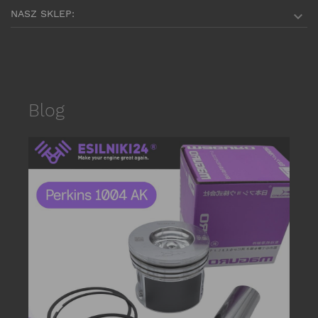
NASZ SKLEP:

Blog
date_r
P