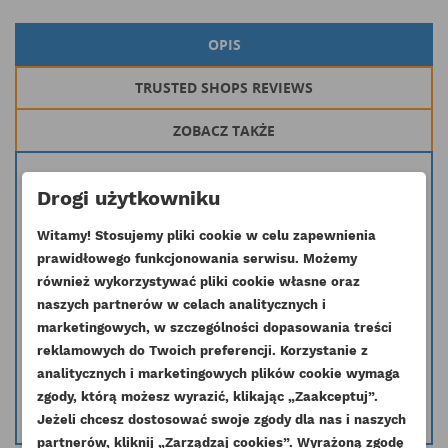
OPIS
TRUSTED SHOPS REVIEWS
ZOBACZ TAKŻE
Kompletny oryginalny wtryskiwacz paliwa stosowany w silnikach 103
Drogi użytkowniku
serii KC KD
Inny symbol: 131406240
Witamy! Stosujemy pliki cookie w celu zapewnienia
prawidłowego funkcjonowania serwisu. Możemy
Stosowany w maszynach: CATerpillar, Bobcat Fuchs Hyster Hyundai JCB
Komatsu Kramer Landini Manitou Massey Ferguson Merlo
również wykorzystywać pliki cookie własne oraz
O&K Schaeff Steinbock Timberjack Weidemann Zeppelin Case Mccormick
naszych partnerów w celach analitycznych i
marketingowych, w szczególności dopasowania treści
Masz wątpliwość czy dana część pasuje do Twojego silnika skontaktuj się
reklamowych do Twoich preferencji. Korzystanie z
z nami i podaj nr seryjny silnika a my pomożemy dobrać odpowiednią
analitycznych i marketingowych plików cookie wymaga
część.
zgody, którą możesz wyrazić, klikając „Zaakceptuj”.
info@esilniki24.pl
Jeżeli chcesz dostosować swoje zgody dla nas i naszych
partnerów, kliknij „Zarządzaj cookies”. Wyrażoną zgodę