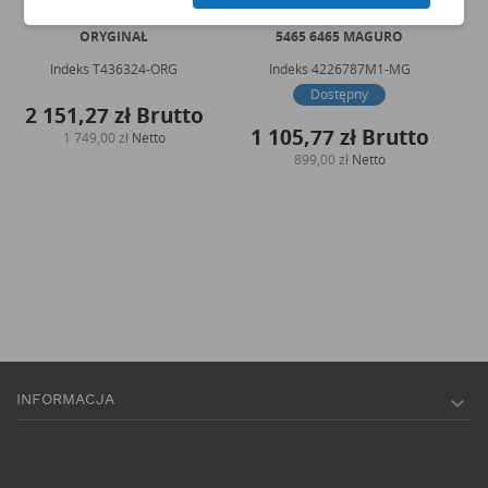
PERKINS KOMPLETNY
MASSEY FERGUSON
CAT
WTRYSKIWACZ BN VM
KOMPLETNY WTRYSKIWACZ
ORYGINAŁ
5465 6465 MAGURO
Indeks
T436324-ORG
Indeks
4226787M1-MG
Dostępny
2 151,27 zł
Brutto
1 105,77 zł
Brutto
1 749,00 zł
Netto
899,00 zł
Netto
INFORMACJA
