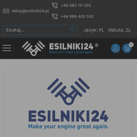
+48 883 111 355
sklep@esilniki24.pl
+48 889 403 592
Język:
Waluta:
0