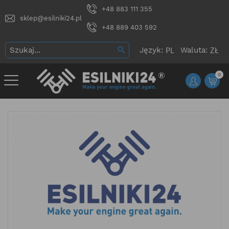
+48 883 111 355
sklep@esilniki24.pl
+48 889 403 592
Język:
Waluta:
0