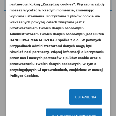
info@esilniki24.pl
partnerów, kliknij „Zarządzaj cookies”. Wyrażoną zgodę
UTWÓRZ LISTĘ ŻYCZEŃ
możesz wycofać w każdym momencie, zmieniając
ZALOGUJ SIĘ
wybrane ustawienia. Korzystanie z plików cookie we
NAZWA LISTY ŻYCZEŃ
wskazanych powyżej celach związane jest z
Musisz być zalogowany by zapisać produkty na
DODAJ DO LISTY ŻYCZEŃ
przetwarzaniem Twoich danych osobowych.
swojej liście życzeń.
Administratorem Twoich danych osobowych jest FIRMA
add_circle_outline
Stwórz nową listę życzeń
HANDLOWA MARTA CZEKAJ Spółka z o.o.. W pewnych
Pozostałe produkty w tej kategorii:
przypadkach administratorami danych mogą być
Anuluj
Zaloguj się
Anuluj
Utwórz listę życzeń
również nasi partnerzy. Więcej informacji o korzystaniu
przez nas i naszych partnerów z plików cookie oraz o
przetwarzaniu Twoich danych osobowych, w tym o
przysługujących Ci uprawnieniach, znajdziesz w naszej
Polityce Cookies.
USTAWIENIA