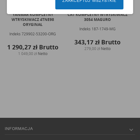
ZAAKCEPTUJ WSZYSTKIE
YANMAR KOMPLETNY
CAT KOMPLETNY WTRYSKIWACZ
WTRYSKIWACZ 4TNE98
3054 MAGURO
WTR
ORYGINAŁ
Indeks
187-1749-MG
Indeks
729902-53200-ORG
343,17 zł
Brutto
2
1 290,27 zł
Brutto
279,00 zł
Netto
1 049,00 zł
Netto
INFORMACJA
