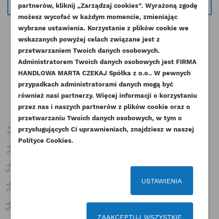
partnerów, kliknij „Zarządzaj cookies”. Wyrażoną zgodę
UTWÓRZ LISTĘ ŻYCZEŃ
ZALOGUJ SIĘ
możesz wycofać w każdym momencie, zmieniając
wybrane ustawienia. Korzystanie z plików cookie we
NAZWA LISTY ŻYCZEŃ
wskazanych powyżej celach związane jest z
Musisz być zalogowany by zapisać produkty na
DODAJ DO LISTY ŻYCZEŃ
przetwarzaniem Twoich danych osobowych.
swojej liście życzeń.
Administratorem Twoich danych osobowych jest FIRMA
Pozostałe produkty w tej kategorii:
add_circle_outline
Stwórz nową listę życzeń
HANDLOWA MARTA CZEKAJ Spółka z o.o.. W pewnych
przypadkach administratorami danych mogą być
Anuluj
Zaloguj się
Anuluj
Utwórz listę życzeń
również nasi partnerzy. Więcej informacji o korzystaniu
przez nas i naszych partnerów z plików cookie oraz o
przetwarzaniu Twoich danych osobowych, w tym o
przysługujących Ci uprawnieniach, znajdziesz w naszej
Polityce Cookies.
USTAWIENIA
ZAAKCEPTUJ WSZYSTKIE