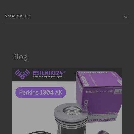
NASZ SKLEP:

Blog
date_r