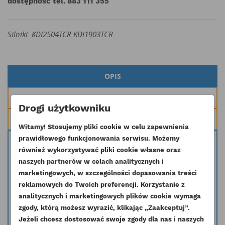
dostępność tel. 883 111 355
Silniki: KDI2504TCR KDI1903TCR
OPIS
TRUSTED SHOPS REVIEWS
Drogi użytkowniku
ZOBACZ TAKŻE
Witamy! Stosujemy pliki cookie w celu zapewnienia
prawidłowego funkcjonowania serwisu. Możemy
Oryginalny wtryskiwacz paliwa stosowany w silnikach Kohler
również wykorzystywać pliki cookie własne oraz
KDI2504TCR KDI1903TCR
naszych partnerów w celach analitycznych i
Inny symbol: 5010168
marketingowych, w szczególności dopasowania treści
Masz wątpliwość czy dana część pasuje do Twojego silnika skontaktuj się
reklamowych do Twoich preferencji. Korzystanie z
z nami i podaj nr seryjny silnika a my pomożemy dobrać odpowiednią
analitycznych i marketingowych plików cookie wymaga
część.
zgody, którą możesz wyrazić, klikając „Zaakceptuj”.
Jeżeli chcesz dostosować swoje zgody dla nas i naszych
info@esilniki24.pl