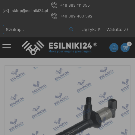
+48 883 111 355
sklep@esilniki24.pl
+48 889 403 592
Język:
Waluta:
0