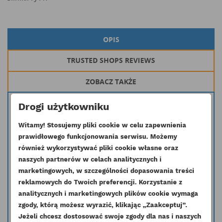
OPIS
TRUSTED SHOPS REVIEWS
ZOBACZ TAKŻE
Drogi użytkowniku
Oryginalny kompletny wtryskiwacz paliwa stosowany w silnikach 1106
serii PJ PK
Witamy! Stosujemy pliki cookie w celu zapewnienia
Inny symbol: 2645A735 2645A719
prawidłowego funkcjonowania serwisu. Możemy
Stosowany w maszynach: CATerpillar, Bobcat Fuchs Hyster Hyundai JCB
również wykorzystywać pliki cookie własne oraz
Komatsu Kramer Landini Manitou Massey Ferguson Merlo
naszych partnerów w celach analitycznych i
O&K Schaeff Steinbock Timberjack Weidemann Zeppelin Case Mccormick
marketingowych, w szczególności dopasowania treści
reklamowych do Twoich preferencji. Korzystanie z
Masz wątpliwość czy dana część pasuje do Twojego silnika skontaktuj się
z nami i podaj nr seryjny silnika a my pomożemy dobrać odpowiednią
analitycznych i marketingowych plików cookie wymaga
część.
zgody, którą możesz wyrazić, klikając „Zaakceptuj”.
Jeżeli chcesz dostosować swoje zgody dla nas i naszych
info@esilniki24.pl