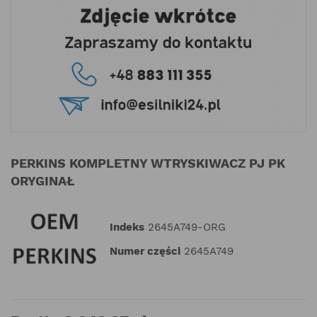
PERKINS KOMPLETNY WTRYSKIWACZ PJ PK
ORYGINAŁ
Indeks
2645A749-ORG
Numer części
2645A749