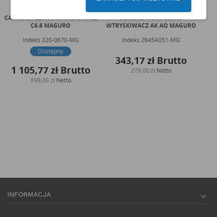
CAT KOMPLETNY WTRYSKIWACZ
PERKINS KOMPLETNY
C6.6 MAGURO
WTRYSKIWACZ AK AQ MAGURO
Indeks
320-0670-MG
Indeks
2645A051-MG
I
Dostępny
343,17 zł
Brutto
1 105,77 zł
Brutto
279,00 zł
Netto
2
899,00 zł
Netto
INFORMACJA
