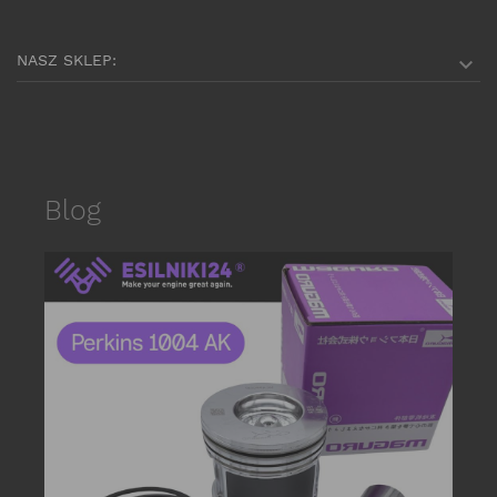
NASZ SKLEP:

Blog
date_r