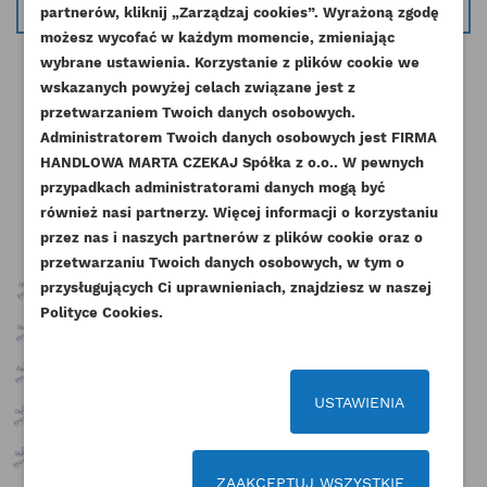
partnerów, kliknij „Zarządzaj cookies”. Wyrażoną zgodę
UTWÓRZ LISTĘ ŻYCZEŃ
możesz wycofać w każdym momencie, zmieniając
ZALOGUJ SIĘ
wybrane ustawienia. Korzystanie z plików cookie we
NAZWA LISTY ŻYCZEŃ
wskazanych powyżej celach związane jest z
Musisz być zalogowany by zapisać produkty na
DODAJ DO LISTY ŻYCZEŃ
przetwarzaniem Twoich danych osobowych.
swojej liście życzeń.
Administratorem Twoich danych osobowych jest FIRMA
Pozostałe produkty w tej kategorii:
add_circle_outline
Stwórz nową listę życzeń
HANDLOWA MARTA CZEKAJ Spółka z o.o.. W pewnych
przypadkach administratorami danych mogą być
Anuluj
Zaloguj się
Anuluj
Utwórz listę życzeń
również nasi partnerzy. Więcej informacji o korzystaniu
przez nas i naszych partnerów z plików cookie oraz o
przetwarzaniu Twoich danych osobowych, w tym o
przysługujących Ci uprawnieniach, znajdziesz w naszej
Polityce Cookies.
USTAWIENIA
ZAAKCEPTUJ WSZYSTKIE