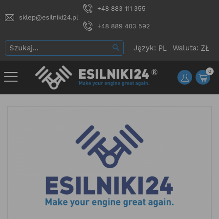
+48 883 111 355
sklep@esilniki24.pl
+48 889 403 592
Język:
Waluta:
0