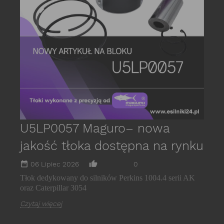
P
s
E
C
U5LP0057 Maguro– nowa
jakość tłoka dostępna na rynku
date_range
thumb_up_alt
06 Lipiec 2026
0
Tłok dedykowany do silników Perkins 1004.4 serii AK
oraz Caterpillar 3054
Czytaj więcej