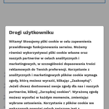
Klienci którzy zakupili ten produkt
Drogi użytkowniku
Witamy! Stosujemy pliki cookie w celu zapewnienia
kupili również:
prawidłowego funkcjonowania serwisu. Możemy
również wykorzystywać pliki cookie własne oraz
naszych partnerów w celach analitycznych i
marketingowych, w szczególności dopasowania treści
reklamowych do Twoich preferencji. Korzystanie z
analitycznych i marketingowych plików cookie wymaga
zgody, którą możesz wyrazić, klikając „Zaakceptuj”.
Jeżeli chcesz dostosować swoje zgody dla nas i naszych
partnerów, kliknij „Zarządzaj cookies”. Wyrażoną zgodę
UTWÓRZ LISTĘ ŻYCZEŃ
ZALOGUJ SIĘ
możesz wycofać w każdym momencie, zmieniając
wybrane ustawienia. Korzystanie z plików cookie we
NAZWA LISTY ŻYCZEŃ
wskazanych powyżej celach związane jest z