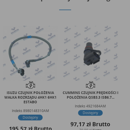
ISUZU CZUJNIK POŁOŻENIA
CUMMINS CZUJNIK PRĘDKOŚCI I
WAŁKA ROZRZĄDU 4HK1 6HK1
POŁOŻENIA QSB3.3 ISB6.7...
KO
ESTABO
Indeks
4921684AM
Indeks
8980148310AM
Dostępny
Dostępny
97,17 zł
Brutto
195,57 zł
Brutto