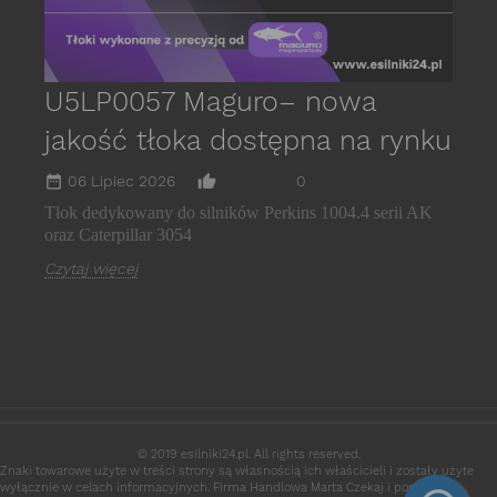
U5LP0057 Maguro– nowa
jakość tłoka dostępna na rynku
date_range
thumb_up_alt
06 Lipiec 2026
0
Tłok dedykowany do silników Perkins 1004.4 serii AK
oraz Caterpillar 3054
Czytaj więcej
© 2019 esilniki24.pl. All rights reserved.
Znaki towarowe użyte w treści strony są własnością ich właścicieli i zostały użyte
wyłącznie w celach informacyjnych. Firma Handlowa Marta Czekaj i portal