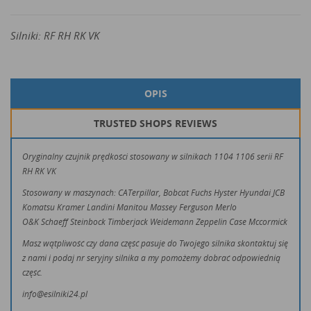
Silniki: RF RH RK VK
OPIS
TRUSTED SHOPS REVIEWS
Oryginalny czujnik prędkości stosowany w silnikach 1104 1106 serii RF
RH RK VK
Stosowany w maszynach: CATerpillar, Bobcat Fuchs Hyster Hyundai JCB
Komatsu Kramer Landini Manitou Massey Ferguson Merlo
O&K Schaeff Steinbock Timberjack Weidemann Zeppelin Case Mccormick
Masz wątpliwość czy dana część pasuje do Twojego silnika skontaktuj się
z nami i podaj nr seryjny silnika a my pomożemy dobrać odpowiednią
część.
info@esilniki24.pl