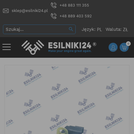
+48 883 111 355
sklep@esilniki24.pl
+48 889 403 592
Język:
Waluta:
0