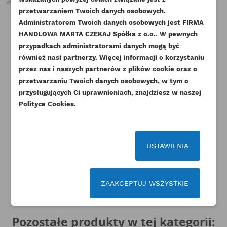
Musisz być zalogowany by zapisać produkty na
DODAJ DO LISTY ŻYCZEŃ
przetwarzaniem Twoich danych osobowych.
swojej liście życzeń.
Administratorem Twoich danych osobowych jest FIRMA
PERKINS TERMOSTAT Z
PERKINS POMPA WODY RG RJ
PE
add_circle_outline
Stwórz nową listę życzeń
HANDLOWA MARTA CZEKAJ Spółka z o.o.. W pewnych
OBUDOWĄ PRAWY RG RJ
ORYGINAŁ
PAL
przypadkach administratorami danych mogą być
ORYGINAŁ
Anuluj
Zaloguj się
Indeks
U5MW0206-ORG
Anuluj
Utwórz listę życzeń
również nasi partnerzy. Więcej informacji o korzystaniu
Indeks
4133L508-ORG
Dostępny
przez nas i naszych partnerów z plików cookie oraz o
Dostępny
przetwarzaniu Twoich danych osobowych, w tym o
736,77 zł
Brutto
przysługujących Ci uprawnieniach, znajdziesz w naszej
281,67 zł
Brutto
599,00 zł
Netto
Polityce Cookies.
229,00 zł
Netto
USTAWIENIA
ZAAKCEPTUJ WSZYSTKIE
Pozostałe produkty w tej kategorii: