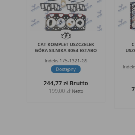
K NA
CAT KOMPLET USZCZELEK
C
GÓRA SILNIKA 3054 ESTABO
USZ
9-MG
Indeks
175-1321-GS
Indek
Dostępny
o
244,77 zł
Brutto
7
199,00 zł
Netto