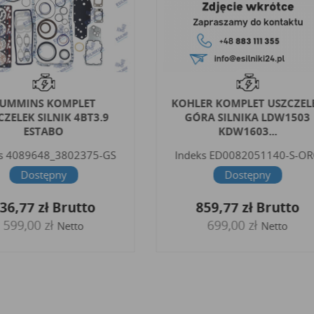
UMMINS KOMPLET
KOHLER KOMPLET USZCZEL
CZELEK SILNIK 4BT3.9
GÓRA SILNIKA LDW1503
ESTABO
KDW1603...
s
4089648_3802375-GS
Indeks
ED0082051140-S-O
Dostępny
Dostępny
36,77 zł
Brutto
859,77 zł
Brutto
599,00 zł
699,00 zł
Netto
Netto