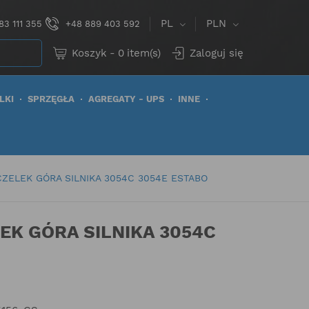
PL
PLN
83 111 355
+48 889 403 592
Koszyk
-
0
item(s)
Zaloguj się
LKI
SPRZĘGŁA
AGREGATY - UPS
INNE
ZELEK GÓRA SILNIKA 3054C 3054E ESTABO
EK GÓRA SILNIKA 3054C