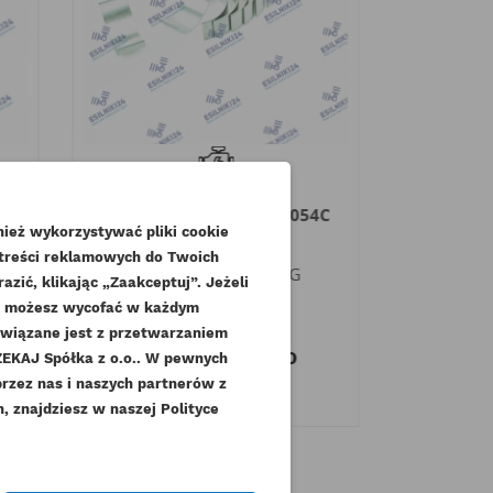
I
CAT PANEWKI
CAT KO
MP
KORBOWODOWE STD 3054C
DÓŁ SILN
ież wykorzystywać pliki cookie
C4.4 ORYGINAŁ
Inde
 treści reklamowych do Twoich
Indeks
225-7781-ORG
zić, klikając „Zaakceptuj”. Jeżeli
Dostępny
dę możesz wycofać w każdym
343
związane jest z przetwarzaniem
121,77 zł
Brutto
27
KAJ Spółka z o.o.. W pewnych
.
99,00 zł
Netto
przez nas i naszych partnerów z
 znajdziesz w naszej Polityce
czeń