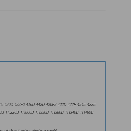
4E 420D 422F2 416D 442D 420F2 432D 422F 434E 422E
0B TH220B TH560B TH330B TH350B TH340B TH460B
żemy dobrać odpowiednią część.