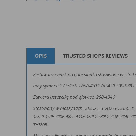
OPIS
TRUSTED SHOPS REVIEWS
Zestaw uszczelek na górę silnika stosowane w silni
Inny symbol: 2775156 276-3420 2763420 239-9897
Zawiera uszczelkę pod głowicę: 258-4946
Stosowany w maszynach:
318D2 L 312D2 GC 315C 31
428F2 442E 420E 432F 444E 432F2 430F2 416F 434F 43
TH580B
Masz wątpliwość czy dana część pasuje do Twojego 