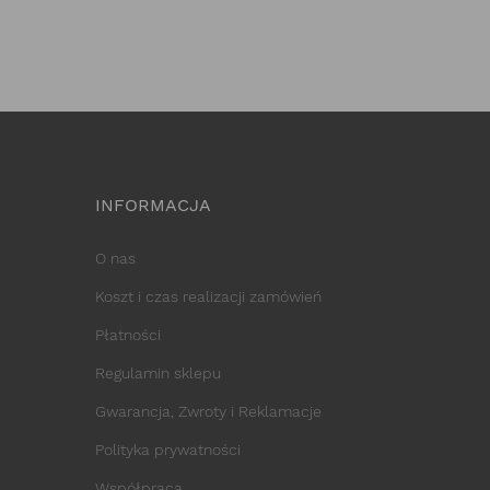
INFORMACJA
O nas
Koszt i czas realizacji zamówień
Płatności
Regulamin sklepu
Gwarancja, Zwroty i Reklamacje
Polityka prywatności
Współpraca