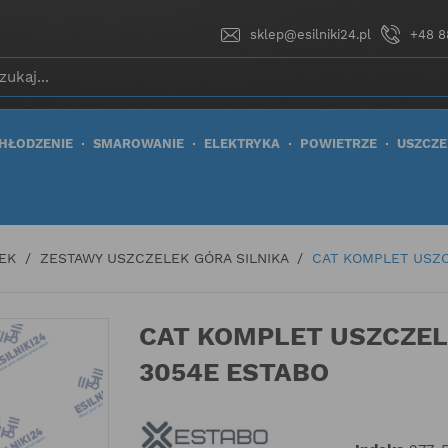
sklep@esilniki24.pl
+48 8
HŁODZENIE
SMAROWANIE
ELEKTRYKA
POWIETRZE
USZCZE
EK
ZESTAWY USZCZELEK GÓRA SILNIKA
CAT KOMPLET USZC
CAT KOMPLET USZCZEL
3054E ESTABO