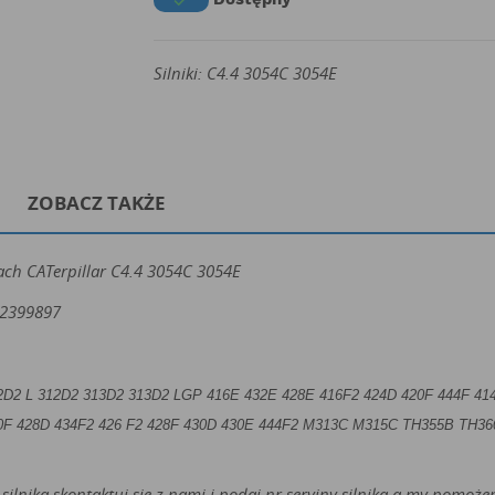

Silniki: C4.4 3054C 3054E
ZOBACZ TAKŻE
kach CATerpillar C4.4 3054C 3054E
 2399897
2D2 L 312D2 313D2 313D2 LGP
416E 432E 428E 416F2 424D 420F 444F 41
0F 428D 434F2 426 F2 428F 430D 430E 444F2
M313C M315C
TH355B TH36
silnika skontaktuj się z nami i podaj nr seryjny silnika a my pomo