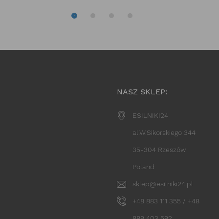
NASZ SKLEP:
ESILNIKI24
al.W.Sikorskiego 344
35-304 Rzeszów
Poland
sklep@esilniki24.pl
+48 883 111 355 / +48
889 403 592