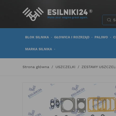
BLOK SILNIKA
GŁOWICA I ROZRZĄD
PALIWO
C
MARKA SILNIKA
Strona główna
USZCZELKI
ZESTAWY USZCZEL