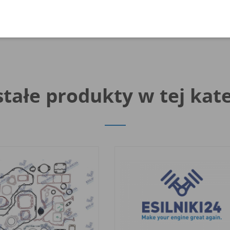
tałe produkty w tej kate