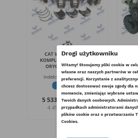
Drogi użytkowniku
ENIA
CAT WAŁ KORBOWY
CAT P
AŁ
KOMPLETNY 3054C C4.4
Witamy! Stosujemy pliki cookie w ce
ORYGINAŁ - CZOP...
G
I
własne oraz naszych partnerów w cel
Indeks
225-8841-ORG
UT
preferencji. Korzystanie z analitycz
Dostępny
chcesz dostosować swoje zgody dla n
ZA
o
6
momencie, zmieniając wybrane ustawi
NA
5 533,77 zł
Brutto
Twoich danych osobowych. Administ
Mu
DO
4 499,00 zł
Netto
przypadkach administratorami danych 
plików cookie oraz o przetwarzaniu T
Cookies.