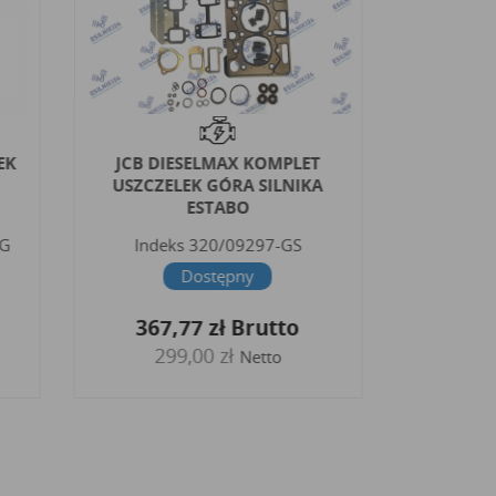
EK
JCB DIESELMAX KOMPLET
PERKINS
USZCZELEK GÓRA SILNIKA
GÓRA SI
ESTABO
RG
Indeks
320/09297-GS
Inde
Dostępny
324
367,77 zł
Brutto
26
299,00 zł
Netto