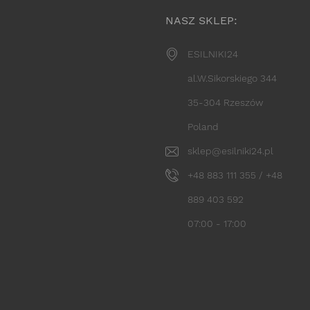
NASZ SKLEP:
ESILNIKI24
al.W.Sikorskiego 344
35-304 Rzeszów
Poland
sklep@esilniki24.pl
+48 883 111 355 / +48
889 403 592
07:00 - 17:00