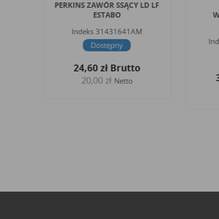
BK ML
PERKINS ZAWÓR SSĄCY LD LF
ESTABO
W
G
Indeks
31431641AM
In
Dostępny
24,60 zł
Brutto
20,00 zł
Netto