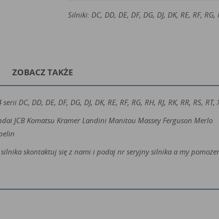
Silniki: DC, DD, DE, DF, DG, DJ, DK, RE, RF, RG, 
ZOBACZ TAKŻE
erii DC, DD, DE, DF, DG, DJ, DK, RE, RF, RG, RH, RJ, RK, RR, RS, RT, 
ndai JCB Komatsu Kramer Landini Manitou Massey Ferguson Merlo
pelin
silnika skontaktuj się z nami i podaj nr seryjny silnika a my pomo