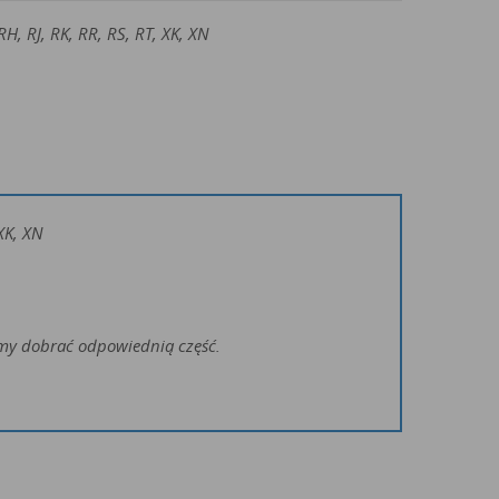
RH, RJ, RK, RR, RS, RT, XK, XN
XK, XN
żemy dobrać odpowiednią część.