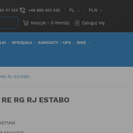
PL
PLN
83 111 355
+48 889 403 592
Koszyk
-
0
item(s)
Zaloguj się
LKI
SPRZĘGŁA
AGREGATY - UPS
INNE
 RG RJ ESTABO
 RE RG RJ ESTABO
H071AM
i
3142H071