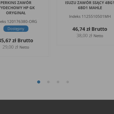
PERKINS ZAWÓR
ISUZU ZAWÓR SSĄCY 4BG
YDECHOWY HP GK
6BD1 MAHLE
ORYGINAŁ
Indeks
1125510501MH
deks
120176380-ORG
46,74 zł
Brutto
Dostępny
38,00 zł
Netto
35,67 zł
Brutto
29,00 zł
Netto