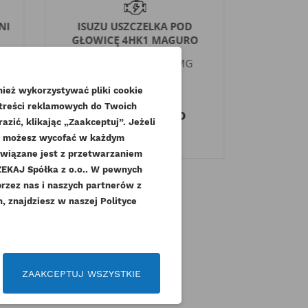
NI
ISUZU USZCZELKA POD
PERKIN
GŁOWICĘ 4HK1 MAGURO
DŁUG
Indeks
8981142560-MG
Inde
Dostępny
ież wykorzystywać pliki cookie
 treści reklamowych do Twoich
232,47 zł
Brutto
24,
zić, klikając „Zaakceptuj”. Jeżeli
189,00 zł
2
Netto
dę możesz wycofać w każdym
związane jest z przetwarzaniem
KAJ Spółka z o.o.. W pewnych
.
przez nas i naszych partnerów z
 znajdziesz w naszej Polityce
czeń
ZAAKCEPTUJ WSZYSTKIE