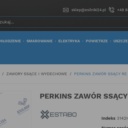
sklep@esilniki24.pl
+48 8
HŁODZENIE
SMAROWANIE
ELEKTRYKA
POWIETRZE
USZCZE
ZAWORY SSĄCE I WYDECHOWE
PERKINS ZAWÓR SSĄCY RE
PERKINS ZAWÓR SSĄCY
Indeks
3142
Numer częśc