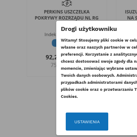
G RJ
PERKINS USZCZELKA
ISUZ
POKRYWY ROZRZĄDU NL RG
NA 
ESTABO
RG
Ind
Drogi użytkowniku
Indeks
3681P046-GS
Witamy! Stosujemy pliki cookie w ce
Dostępny
własne oraz naszych partnerów w cel
o
1 
UT
preferencji. Korzystanie z analitycz
92,25 zł
Brutto
chcesz dostosować swoje zgody dla n
ZA
75,00 zł
Netto
momencie, zmieniając wybrane ustawi
NA
Twoich danych osobowych. Administ
Mu
DO
przypadkach administratorami danych 
plików cookie oraz o przetwarzaniu T
Cookies.
USTAWIENIA