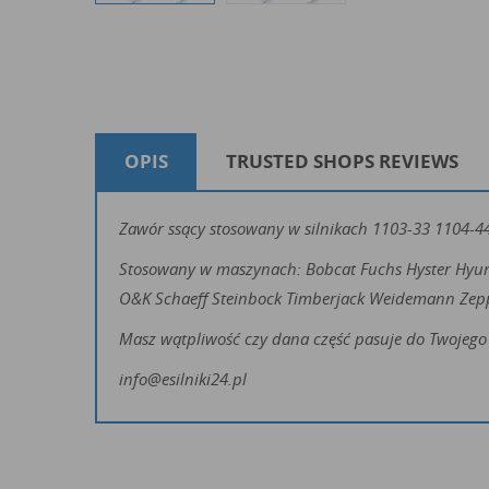
OPIS
TRUSTED SHOPS REVIEWS
Zawór ssący stosowany w silnikach 1103-33 1104-44 s
Stosowany w maszynach: Bobcat Fuchs Hyster Hyu
O&K Schaeff Steinbock Timberjack Weidemann Zep
Masz wątpliwość czy dana część pasuje do Twojego 
info@esilniki24.pl