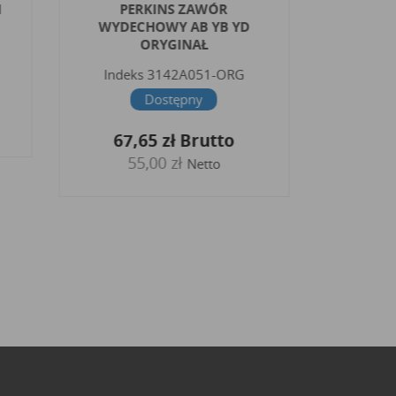
1
PERKINS ZAWÓR
PE
WYDECHOWY AB YB YD
WYDEC
ORYGINAŁ
Indek
Indeks
3142A051-ORG
60,
Dostępny
4
67,65 zł
Brutto
55,00 zł
Netto