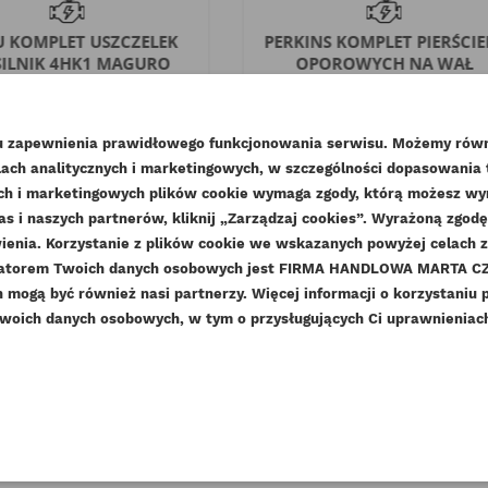
U KOMPLET USZCZELEK
PERKINS KOMPLET PIERŚCIE
SILNIK 4HK1 MAGURO
OPOROWYCH NA WAŁ
KORBOWY...
eks
5878156491-MG
Indeks
U5TW0002-ORG
Dostępny
lu zapewnienia prawidłowego funkcjonowania serwisu. Możemy równ
Dostępny
ach analitycznych i marketingowych, w szczególności dopasowania
044,27 zł
Brutto
WÓRZ LISTĘ ŻYCZEŃ
nych i marketingowych plików cookie wymaga zgody, którą możesz wyra
49,20 zł
Brutto
849,00 zł
Netto
as i naszych partnerów, kliknij „Zarządzaj cookies”. Wyrażoną zgo
LOGUJ SIĘ
40,00 zł
Netto
enia. Korzystanie z plików cookie we wskazanych powyżej celach 
ZWA LISTY ŻYCZEŃ
ratorem Twoich danych osobowych jest FIRMA HANDLOWA MARTA CZE
sisz być zalogowany by zapisać produkty na swojej liście życzeń
DAJ DO LISTY ŻYCZEŃ
mogą być również nasi partnerzy. Więcej informacji o korzystaniu 
woich danych osobowych, w tym o przysługujących Ci uprawnieniach,
add_circle_outline
Stwórz nową listę ży
Anuluj
Zaloguj się
Anuluj
Utwórz listę życzeń