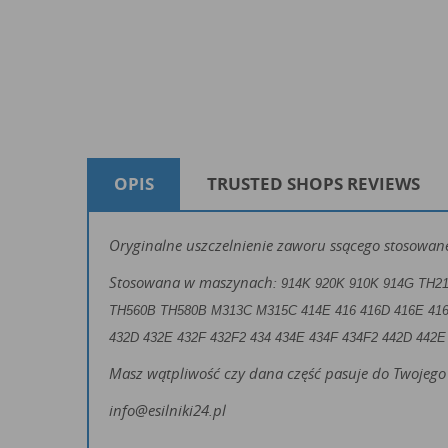
OPIS
TRUSTED SHOPS REVIEWS
Oryginalne uszczelnienie zaworu ssącego stosowane
Stosowana w maszynach:
914K 920K 910K 914G
TH21
TH560B TH580B
M313C M315C
414E 416 416D 416E 416
432D 432E 432F 432F2 434 434E 434F 434F2 442D 442E
Masz wątpliwość czy dana część pasuje do Twojego 
info@esilniki24.pl