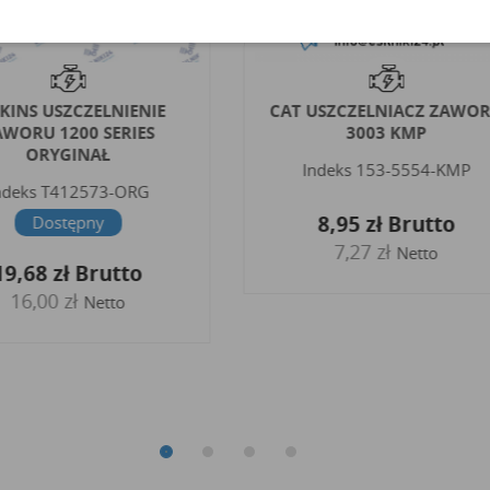
KINS USZCZELNIENIE
CAT USZCZELNIACZ ZAWO
AWORU 1200 SERIES
3003 KMP
ORYGINAŁ
Indeks
153-5554-KMP
ndeks
T412573-ORG
8,95 zł
Brutto
Dostępny
7,27 zł
Netto
19,68 zł
Brutto
16,00 zł
Netto