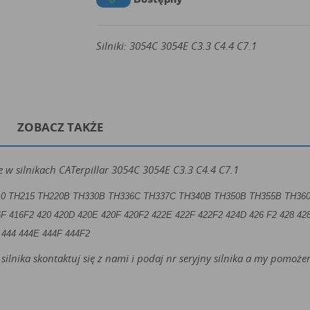

Silniki: 3054C 3054E C3.3 C4.4 C7.1
ZOBACZ TAKŻE
 w silnikach CATerpillar 3054C 3054E C3.3 C4.4 C7.1
0 TH215 TH220B TH330B TH336C TH337C TH340B TH350B TH355B TH36
F 416F2 420 420D 420E 420F 420F2 422E 422F 422F2 424D 426 F2 428 42
 444 444E 444F 444F2
silnika skontaktuj się z nami i podaj nr seryjny silnika a my pomo