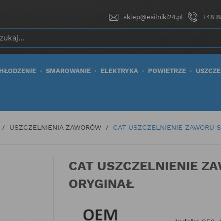
sklep@esilniki24.pl
+48 8
HŁODZENIE
SMAROWANIE
ELEKTRYKA
POWIETRZE
USZCZE
USZCZELNIENIA ZAWORÓW
CAT USZCZELNIENIE ZAWORU S
CAT USZCZELNIENIE Z
ORYGINAŁ