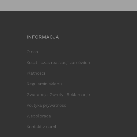
INFORMACJA
O nas
Koszt i czas realizacji zamówień
Płatności
Regulamin sklepu
Gwarancja, Zwroty i Reklamacje
Polityka prywatności
Współpraca
Kontakt z nami