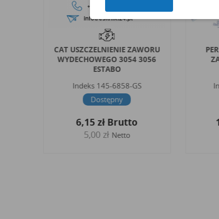
NIE
CAT USZCZELNIENIE ZAWORU
PER
.5
WYDECHOWEGO 3054 3056
Z
ESTABO
Indeks
145-6858-GS
I
Dostępny
6,15 zł
Brutto
5,00 zł
Netto