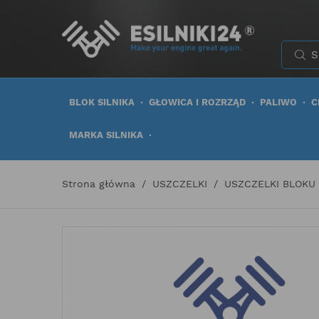
BLOK SILNIKA
GŁOWICA I ROZRZĄD
PALIWO
C
MARKA SILNIKA
Strona główna
USZCZELKI
USZCZELKI BLOKU