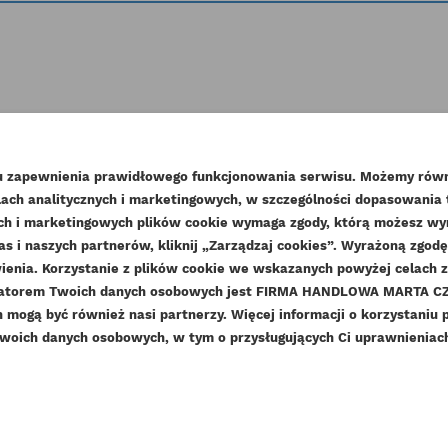
tałe produkty w tej kate
lu zapewnienia prawidłowego funkcjonowania serwisu. Możemy równ
ach analitycznych i marketingowych, w szczególności dopasowania
WÓRZ LISTĘ ŻYCZEŃ
nych i marketingowych plików cookie wymaga zgody, którą możesz wyra
as i naszych partnerów, kliknij „Zarządzaj cookies”. Wyrażoną zgo
LOGUJ SIĘ
enia. Korzystanie z plików cookie we wskazanych powyżej celach 
ZWA LISTY ŻYCZEŃ
ratorem Twoich danych osobowych jest FIRMA HANDLOWA MARTA CZE
sisz być zalogowany by zapisać produkty na swojej liście życzeń
DAJ DO LISTY ŻYCZEŃ
mogą być również nasi partnerzy. Więcej informacji o korzystaniu 
woich danych osobowych, w tym o przysługujących Ci uprawnieniach,
add_circle_outline
Stwórz nową listę ży
Anuluj
Zaloguj się
Anuluj
Utwórz listę życzeń