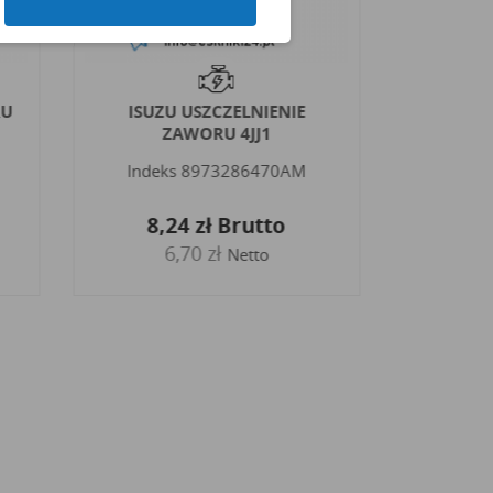
RU
ISUZU USZCZELNIENIE
KOMATS
ZAWORU 4JJ1
ZAWORU
Indeks
8973286470AM
Indeks
8,24 zł
Brutto
6,70 zł
Netto
9,