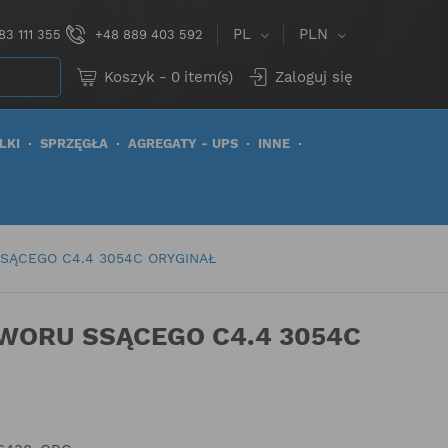
PL
PLN
83 111 355
+48 889 403 592
Koszyk
-
0
item(s)
Zaloguj się
LKI
SPRZĘGŁA
AGREGATY - UPS
INNE
SĄCEGO C4.4 3054C ORYGINAŁ
AWORU SSĄCEGO C4.4 3054C