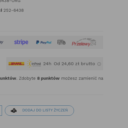
6438-ORG
i
252-6438
24h
Od 24,60 zł brutto
punktów
. Zdobyte
8
punktów
możesz zamienić na
DODAJ DO LISTY ŻYCZEŃ