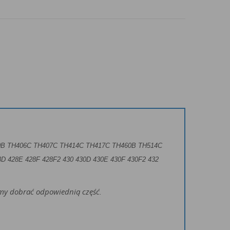
0B TH406C TH407C TH414C TH417C TH460B TH514C
8D 428E 428F 428F2 430 430D 430E 430F 430F2 432
żemy dobrać odpowiednią część.