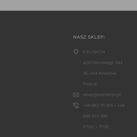
NASZ SKLEP:
ESILNIKI24
al.W.Sikorskiego 344
35-304 Rzeszów
Poland
sklep@esilniki24.pl
+48 883 111 355 / +48
889 403 592
07:00 - 17:00