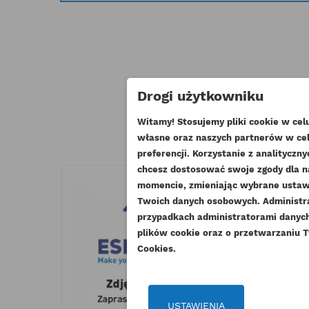
Pozos
Drogi użytkowniku
Witamy! Stosujemy pliki cookie w ce
własne oraz naszych partnerów w cel
UT
preferencji. Korzystanie z analitycz
chcesz dostosować swoje zgody dla n
ZA
momencie, zmieniając wybrane ustawi
NA
Twoich danych osobowych. Administ
Mu
DO
przypadkach administratorami danych 
plików cookie oraz o przetwarzaniu T
Cookies.
USTAWIENIA