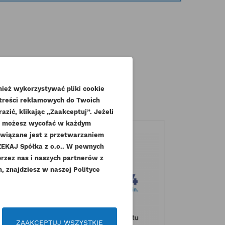
gorii:
ież wykorzystywać pliki cookie
 treści reklamowych do Twoich
zić, klikając „Zaakceptuj”. Jeżeli
dę możesz wycofać w każdym
związane jest z przetwarzaniem
KAJ Spółka z o.o.. W pewnych
.
przez nas i naszych partnerów z
 znajdziesz w naszej Polityce
czeń
ZAAKCEPTUJ WSZYSTKIE