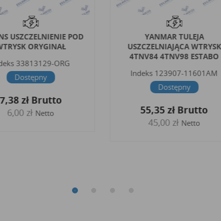
NS USZCZELNIENIE POD
YANMAR TULEJA
WTRYSK ORYGINAŁ
USZCZELNIAJĄCA WTRYS
4TNV84 4TNV98 ESTABO
deks
33813129-ORG
Indeks
123907-11601AM
Dostępny
Dostępny
7,38 zł
Brutto
55,35 zł
Brutto
6,00 zł
Netto
45,00 zł
Netto