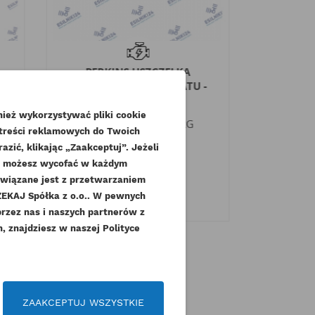
PERKINS USZCZELKA
PERK
PODSTAWA TERMOSTATU -
POKRYW
BLOK AK AR...
ież wykorzystywać pliki cookie
Indeks
3682A015-ORG
Indek
 treści reklamowych do Twoich
Dostępny
zić, klikając „Zaakceptuj”. Jeżeli
232
dę możesz wycofać w każdym
36,90 zł
Brutto
18
związane jest z przetwarzaniem
30,00 zł
Netto
KAJ Spółka z o.o.. W pewnych
.
przez nas i naszych partnerów z
 znajdziesz w naszej Polityce
czeń
ZAAKCEPTUJ WSZYSTKIE