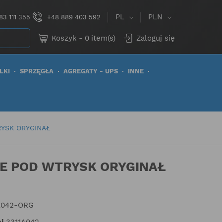
PL
PLN
83 111 355
+48 889 403 592
Koszyk
-
0
item(s)
Zaloguj się
LKI
SPRZĘGŁA
AGREGATY - UPS
INNE
RYSK ORYGINAŁ
IE POD WTRYSK ORYGINAŁ
A042-ORG
i
3311A042