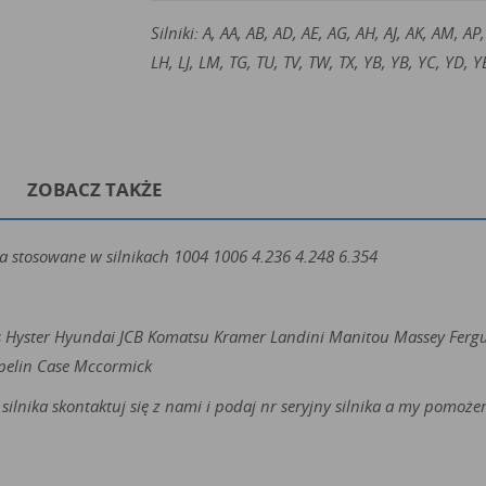
Silniki: A,
AA, AB, AD, AE, AG, AH, AJ, AK, AM, AP
LH, LJ, LM, TG, TU, TV, TW, TX, YB, YB, YC, YD, Y
ZOBACZ TAKŻE
a stosowane w silnikach 1004 1006 4.236 4.248 6.354
s Hyster Hyundai JCB Komatsu Kramer Landini Manitou Massey Ferg
pelin Case Mccormick
silnika skontaktuj się z nami i podaj nr seryjny silnika a my pomo