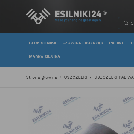
BLOK SILNIKA
GŁOWICA I ROZRZĄD
PALIWO
C
MARKA SILNIKA
Strona główna
USZCZELKI
USZCZELKI PALIWA