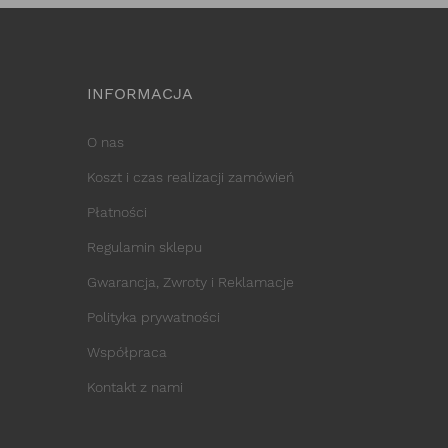
INFORMACJA
O nas
Koszt i czas realizacji zamówień
Płatności
Regulamin sklepu
Gwarancja, Zwroty i Reklamacje
Polityka prywatności
Współpraca
Kontakt z nami