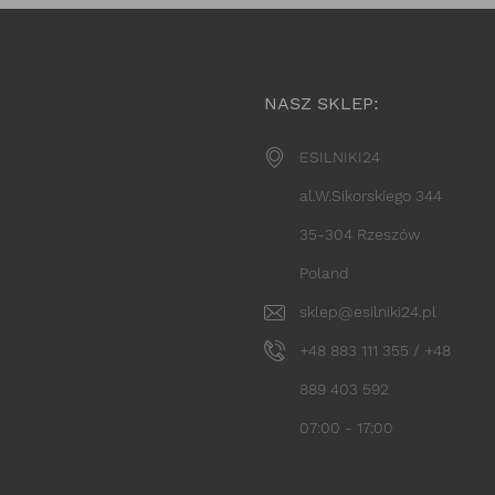
NASZ SKLEP:
ESILNIKI24
al.W.Sikorskiego 344
35-304 Rzeszów
Poland
sklep@esilniki24.pl
+48 883 111 355 / +48
889 403 592
07:00 - 17:00