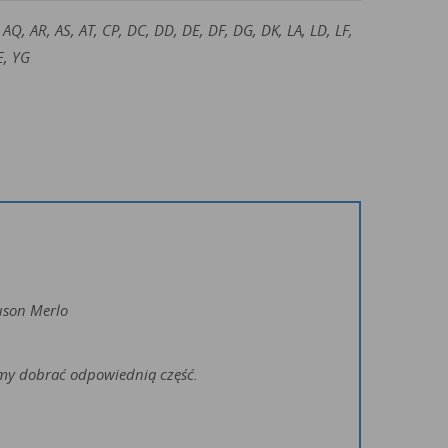
, AQ, AR, AS, AT, CP, DC, DD, DE, DF, DG, DK, LA, LD, LF,
E, YG
uson Merlo
żemy dobrać odpowiednią część.