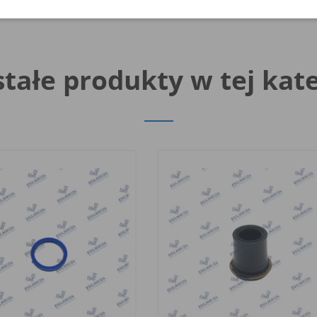
tałe produkty w tej kate