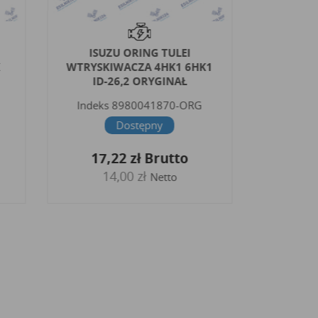
ISUZU ORING TULEI
PERK
K
WTRYSKIWACZA 4HK1 6HK1
USZC
ID-26,2 ORYGINAŁ
Indeks
8980041870-ORG
Indek
Dostępny
3,
17,22 zł
Brutto
14,00 zł
Netto