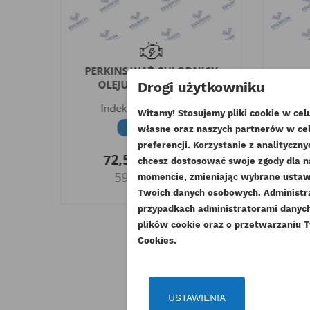
IE
PERKINS WĄŻ CHŁODNICY
ZÓD
OLEJU AA AR ESTABO
USZC
Drogi użytkowniku
Indeks
3482V032AM
Witamy! Stosujemy pliki cookie w ce
G
I
Dostępny
własne oraz naszych partnerów w cel
UT
preferencji. Korzystanie z analitycz
72,57 zł
Brutto
chcesz dostosować swoje zgody dla n
ZA
59,00 zł
Netto
momencie, zmieniając wybrane ustawi
NA
Twoich danych osobowych. Administ
Mu
DO
przypadkach administratorami danych 
plików cookie oraz o przetwarzaniu T
Cookies.
USTAWIENIA