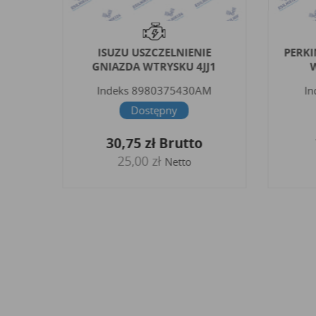
ISUZU USZCZELNIENIE
PERKI
D
GNIAZDA WTRYSKU 4JJ1
KMP
Indeks
8980375430AM
In
P
Dostępny
30,75 zł
Brutto
25,00 zł
Netto