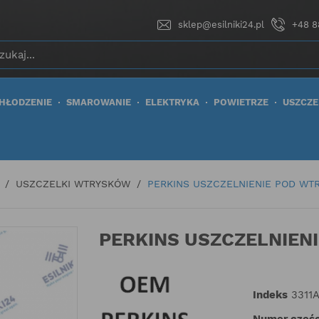
sklep@esilniki24.pl
+48 8
HŁODZENIE
SMAROWANIE
ELEKTRYKA
POWIETRZE
USZCZE
USZCZELKI WTRYSKÓW
PERKINS USZCZELNIENIE POD WT
PERKINS USZCZELNIEN
Indeks
3311
Numer częśc