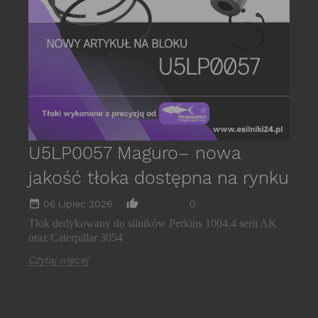
s
E
C
U5LP0057 Maguro– nowa
jakość tłoka dostępna na rynku
date_range
thumb_up_alt
06 Lipiec 2026
0
Tłok dedykowany do silników Perkins 1004.4 serii AK
oraz Caterpillar 3054
Czytaj więcej