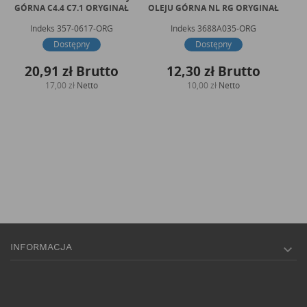
GÓRNA C4.4 C7.1 ORYGINAŁ
OLEJU GÓRNA NL RG ORYGINAŁ
BA
Indeks
357-0617-ORG
Indeks
3688A035-ORG
Dostępny
Dostępny
20,91 zł
Brutto
12,30 zł
Brutto
17,00 zł
Netto
10,00 zł
Netto
INFORMACJA
