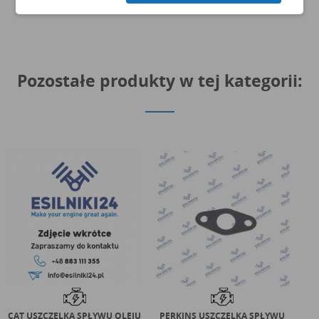
Pozostałe produkty w tej kategorii:
CAT USZCZELKA SPŁYWU OLEJU
PERKINS USZCZELKA SPŁYWU
C