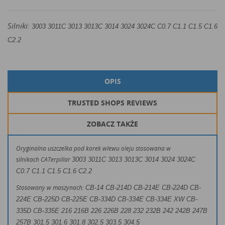
Silniki:
3003 3011C 3013 3013C 3014 3024 3024C C0.7 C1.1 C1.5 C1.6
C2.2
OPIS
TRUSTED SHOPS REVIEWS
ZOBACZ TAKŻE
Oryginalna uszczelka pod korek wlewu oleju stosowana w
silnikach CATerpillar
3003 3011C 3013 3013C 3014 3024 3024C
C0.7 C1.1 C1.5 C1.6 C2.2
Stosowany w maszynach:
CB-14 CB-214D CB-214E CB-224D CB-
224E CB-225D CB-225E CB-334D CB-334E CB-334E XW CB-
335D CB-335E
216 216B 226 226B 228 232 232B 242 242B 247B
257B
301.5 301.6 301.8 302.5 303.5 304.5