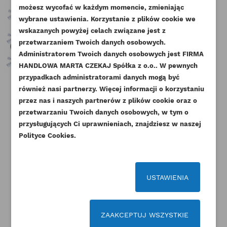
UTWÓRZ LISTĘ ŻYCZEŃ
ZALOGUJ SIĘ
możesz wycofać w każdym momencie, zmieniając
wybrane ustawienia. Korzystanie z plików cookie we
NAZWA LISTY ŻYCZEŃ
wskazanych powyżej celach związane jest z
Musisz być zalogowany by zapisać produkty na
DODAJ DO LISTY ŻYCZEŃ
przetwarzaniem Twoich danych osobowych.
swojej liście życzeń.
Administratorem Twoich danych osobowych jest FIRMA
add_circle_outline
Stwórz nową listę życzeń
HANDLOWA MARTA CZEKAJ Spółka z o.o.. W pewnych
przypadkach administratorami danych mogą być
Anuluj
Zaloguj się
Anuluj
Utwórz listę życzeń
również nasi partnerzy. Więcej informacji o korzystaniu
CAT POMPA WODY 3003
CAT USZCZELKA POKRYWY
CA
przez nas i naszych partnerów z plików cookie oraz o
ORYGINAŁ
ZAWORÓW 3003 3013
ORYGINAŁ
przetwarzaniu Twoich danych osobowych, w tym o
Indeks
153-5955-ORG
przysługujących Ci uprawnieniach, znajdziesz w naszej
Indeks
153-5941-ORG
Dostępny
Polityce Cookies.
Dostępny
490,77 zł
Brutto
30,75 zł
Brutto
399,00 zł
Netto
25,00 zł
Netto
USTAWIENIA
ZAAKCEPTUJ WSZYSTKIE