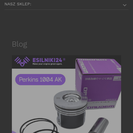
NASZ SKLEP:

Blog
date_r
P