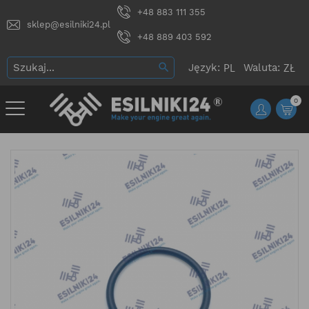
+48 883 111 355
sklep@esilniki24.pl
+48 889 403 592
Język:
Waluta:
0