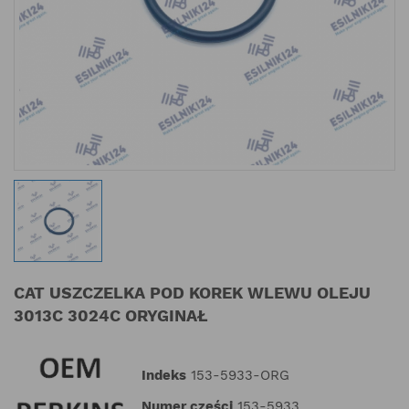
CAT USZCZELKA POD KOREK WLEWU OLEJU
3013C 3024C ORYGINAŁ
Indeks
153-5933-ORG
Numer części
153-5933