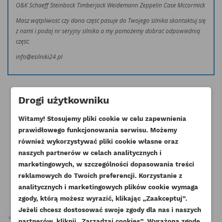
O&K Schaeff Steinbock Timberjack Weidemann Zeppelin Case Mccormick
Masz wątpliwość czy dana część pasuje do Twojego silnika skontaktuj się
z nami i podaj nr seryjny silnika a my pomożemy dobrać odpowiednią
część.
info@esilniki24.pl
Drogi użytkowniku
Witamy! Stosujemy pliki cookie w celu zapewnienia
prawidłowego funkcjonowania serwisu. Możemy
Klienci którzy zakupili ten produkt
również wykorzystywać pliki cookie własne oraz
naszych partnerów w celach analitycznych i
kupili również:
marketingowych, w szczególności dopasowania treści
reklamowych do Twoich preferencji. Korzystanie z
analitycznych i marketingowych plików cookie wymaga
zgody, którą możesz wyrazić, klikając „Zaakceptuj”.
Jeżeli chcesz dostosować swoje zgody dla nas i naszych
partnerów, kliknij „Zarządzaj cookies”. Wyrażoną zgodę