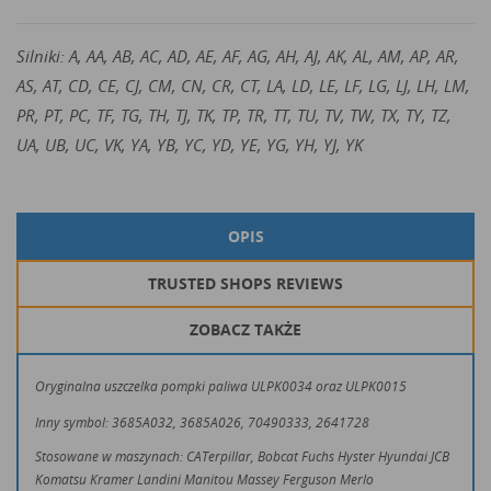
Silniki: A, AA, AB, AC, AD, AE, AF, AG, AH, AJ, AK, AL, AM, AP, AR,
AS, AT, CD, CE, CJ, CM, CN, CR, CT, LA, LD, LE, LF, LG, LJ, LH, LM,
PR, PT, PC, TF, TG, TH, TJ, TK, TP, TR, TT, TU, TV, TW, TX, TY, TZ,
UA, UB, UC, VK, YA, YB, YC, YD, YE, YG, YH, YJ, YK
OPIS
TRUSTED SHOPS REVIEWS
ZOBACZ TAKŻE
Oryginalna uszczelka pompki paliwa ULPK0034 oraz ULPK0015
Inny symbol: 3685A032, 3685A026, 70490333, 2641728
Stosowane w maszynach: CATerpillar, Bobcat Fuchs Hyster Hyundai JCB
Komatsu Kramer Landini Manitou Massey Ferguson Merlo