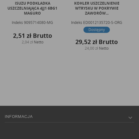
ISUZU PODKŁADKA
KOHLER USZCZELNIENIE
KO
USZCZELNIAJĄCA 4JJ1 6BG1
WTRYSKU W POKRYWIE
MAGURO
ZAWORÓW...
Indeks
9095714080-MG
Indeks
ED0012135720-S-ORG
Dostępny
2,51 zł
Brutto
29,52 zł
Brutto
2,04 zł
Netto
24,00 zł
Netto
INFORMACJA
