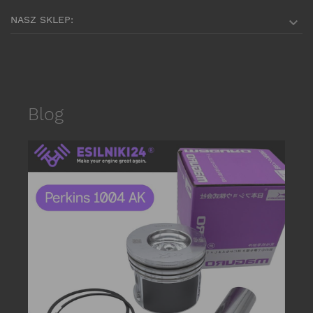
NASZ SKLEP:

Blog
date_r
P