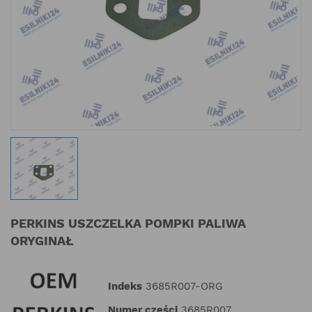
PERKINS USZCZELKA POMPKI PALIWA
ORYGINAŁ
Indeks
3685R007-ORG
Numer części
3685R007