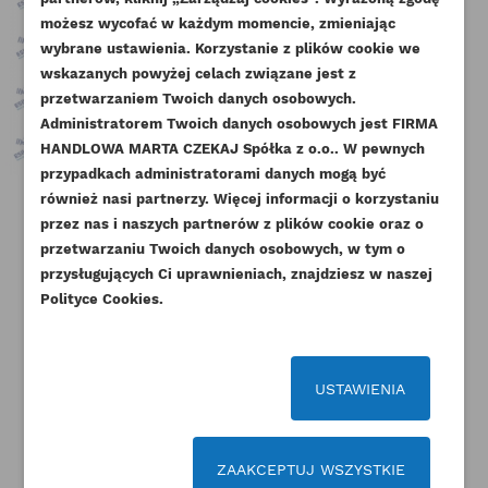
UTWÓRZ LISTĘ ŻYCZEŃ
możesz wycofać w każdym momencie, zmieniając
ZALOGUJ SIĘ
wybrane ustawienia. Korzystanie z plików cookie we
NAZWA LISTY ŻYCZEŃ
wskazanych powyżej celach związane jest z
Musisz być zalogowany by zapisać produkty na
DODAJ DO LISTY ŻYCZEŃ
przetwarzaniem Twoich danych osobowych.
swojej liście życzeń.
Administratorem Twoich danych osobowych jest FIRMA
add_circle_outline
Stwórz nową listę życzeń
HANDLOWA MARTA CZEKAJ Spółka z o.o.. W pewnych
przypadkach administratorami danych mogą być
Anuluj
Zaloguj się
Anuluj
Utwórz listę życzeń
również nasi partnerzy. Więcej informacji o korzystaniu
PERKINS WĄŻ WODY
PERKINS TERMOSTAT AK AM AR
PER
przez nas i naszych partnerów z plików cookie oraz o
TERMOSTAT-POMPA AK AR
YH KMP
przetwarzaniu Twoich danych osobowych, w tym o
ORYGINAŁ
Indeks
2485C036-KMP
przysługujących Ci uprawnieniach, znajdziesz w naszej
Indeks
U5MH0056-ORG
Polityce Cookies.
75,60 zł
Brutto
Dostępny
61,47 zł
Netto
72,57 zł
Brutto
59,00 zł
Netto
USTAWIENIA
ZAAKCEPTUJ WSZYSTKIE