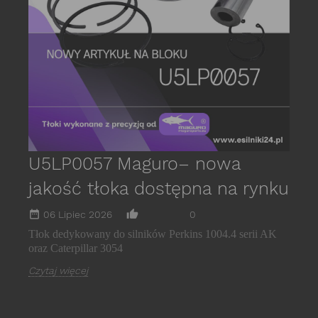
s
E
C
U5LP0057 Maguro– nowa
jakość tłoka dostępna na rynku
date_range
thumb_up_alt
06 Lipiec 2026
0
Tłok dedykowany do silników Perkins 1004.4 serii AK
oraz Caterpillar 3054
Czytaj więcej