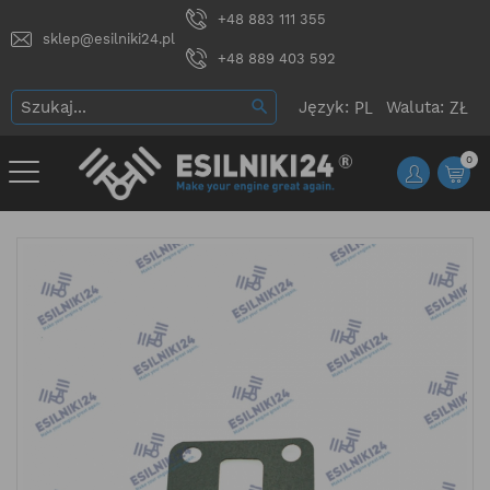
+48 883 111 355
sklep@esilniki24.pl
+48 889 403 592
Język:
Waluta:
0