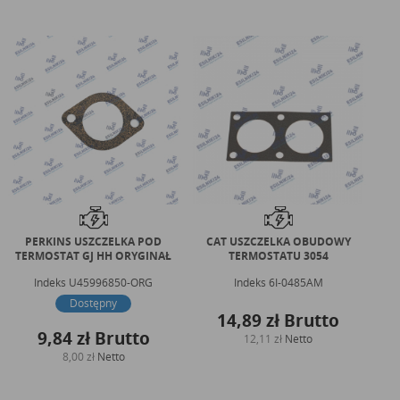
PERKINS USZCZELKA POD
CAT USZCZELKA OBUDOWY
TERMOSTAT GJ HH ORYGINAŁ
TERMOSTATU 3054
TE
Indeks
U45996850-ORG
Indeks
6I-0485AM
Dostępny
14,89 zł
Brutto
9,84 zł
Brutto
12,11 zł
Netto
8,00 zł
Netto