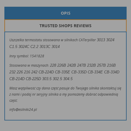
OPIS
TRUSTED SHOPS REVIEWS
Uszczelka termostatu stosowana w silnikach CATerpillar
3013 3024
C1.5 3024C C2.2 3013C 3014
Inny symbol: 1541828
Stosowana w maszynach:
228 226B 242B 247B 232B 257B 216B
232 226 216 242
CB-224D CB-335E CB-335D CB-334E CB-334D
CB-214D CB-225D
303.5 302.5 304.5
Masz wątpliwość czy dana część pasuje do Twojego silnika skontaktuj się
z nami i podaj nr seryjny silnika a my pomożemy dobrać odpowiednią
część.
info@esilniki24.pl