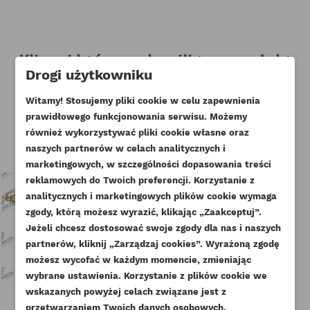
Klienci którzy zakupili ten produkt
Drogi użytkowniku
kupili również:
Witamy! Stosujemy pliki cookie w celu zapewnienia
prawidłowego funkcjonowania serwisu. Możemy
również wykorzystywać pliki cookie własne oraz
naszych partnerów w celach analitycznych i
marketingowych, w szczególności dopasowania treści
reklamowych do Twoich preferencji. Korzystanie z
analitycznych i marketingowych plików cookie wymaga
zgody, którą możesz wyrazić, klikając „Zaakceptuj”.
Jeżeli chcesz dostosować swoje zgody dla nas i naszych
partnerów, kliknij „Zarządzaj cookies”. Wyrażoną zgodę
UTWÓRZ LISTĘ ŻYCZEŃ
możesz wycofać w każdym momencie, zmieniając
ZALOGUJ SIĘ
wybrane ustawienia. Korzystanie z plików cookie we
NAZWA LISTY ŻYCZEŃ
wskazanych powyżej celach związane jest z
Musisz być zalogowany by zapisać produkty na
DODAJ DO LISTY ŻYCZEŃ
przetwarzaniem Twoich danych osobowych.
swojej liście życzeń.