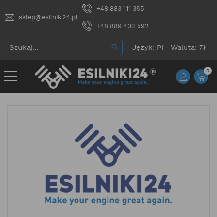
+48 883 111 355
sklep@esilniki24.pl
+48 889 403 592
Język:
Waluta:
0