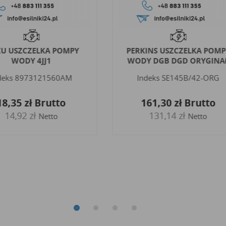
ZU USZCZELKA POMPY
PERKINS USZCZELKA POMP
WODY 4JJ1
WODY DGB DGD ORYGINA
deks
8973121560AM
Indeks
SE145B/42-ORG
18,35 zł
Brutto
161,30 zł
Brutto
14,92 zł
131,14 zł
Netto
Netto