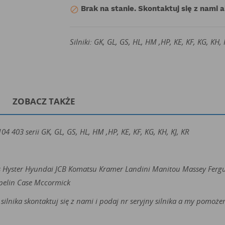
Brak na stanie. Skontaktuj się z nami 

Silniki: GK, GL, GS, HL, HM ,HP, KE, KF, KG, KH, 
ZOBACZ TAKŻE
 403 serii GK, GL, GS, HL, HM ,HP, KE, KF, KG, KH, KJ, KR
s Hyster Hyundai JCB Komatsu Kramer Landini Manitou Massey Ferg
pelin Case Mccormick
silnika skontaktuj się z nami i podaj nr seryjny silnika a my pomo