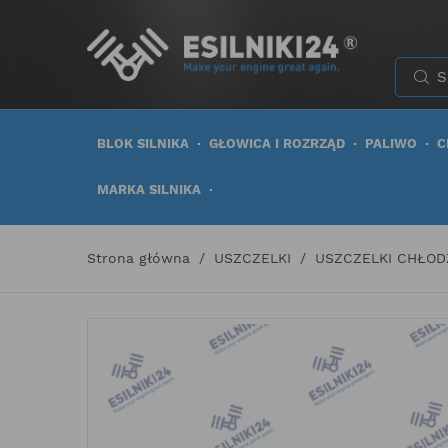
BLOK SILNIKA
GŁOWICA I ROZRZĄD
PALIWO
C
MARKA SILNIKA
Strona główna
USZCZELKI
USZCZELKI CHŁOD