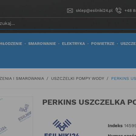
sklep@esilniki24.pl
+48 8
HŁODZENIE
SMAROWANIE
ELEKTRYKA
POWIETRZE
USZCZE
ZENIA I SMAROWANIA
USZCZELKI POMPY WODY
PERKINS U
PERKINS USZCZELKA P
Indeks
1459
Numer częśc