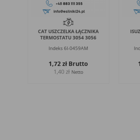
PY
CAT USZCZELKA ŁĄCZNIKA
ISU
TERMOSTATU 3054 3056
Indeks
6I-0459AM
In
1,72 zł
Brutto
1,40 zł
Netto