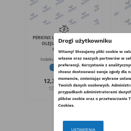
A
PERKINS USZCZELKA SPŁYWU
PE
Drogi użytkowniku
WEGO
OLEJU GÓRNA NL RG
KORBO
ORYGINAŁ
Witamy! Stosujemy pliki cookie w ce
In
MP
Indeks
3688A035-ORG
własne oraz naszych partnerów w cel
UT
preferencji. Korzystanie z analitycz
Dostępny
chcesz dostosować swoje zgody dla n
ZA
momencie, zmieniając wybrane ustawi
12,30 zł
Brutto
NA
Twoich danych osobowych. Administ
10,00 zł
Mu
Netto
DO
przypadkach administratorami danych 
plików cookie oraz o przetwarzaniu T
Cookies.
USTAWIENIA