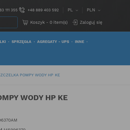
PL
PLN
83 111 355
+48 889 403 592
Koszyk
-
0
item(s)
Zaloguj się
LKI
SPRZĘGŁA
AGREGATY - UPS
INNE
SZCZELKA POMPY WODY HP KE
OMPY WODY HP KE
96370AM
i
145996370