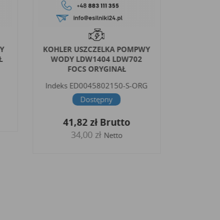
Y
KOHLER USZCZELKA POMPWY
PERKINS
Ł
WODY LDW1404 LDW702
WO
FOCS ORYGINAŁ
Inde
Indeks
ED0045802150-S-ORG
27,
Dostępny
2
41,82 zł
Brutto
34,00 zł
Netto