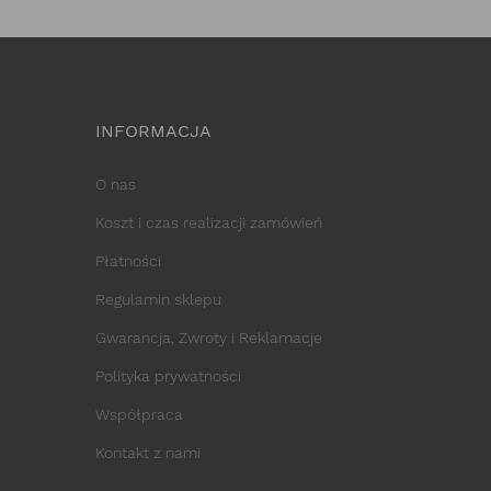
INFORMACJA
O nas
Koszt i czas realizacji zamówień
Płatności
Regulamin sklepu
Gwarancja, Zwroty i Reklamacje
Polityka prywatności
Współpraca
Kontakt z nami