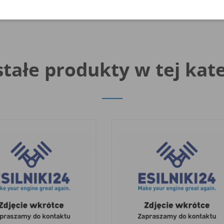
tałe produkty w tej kate