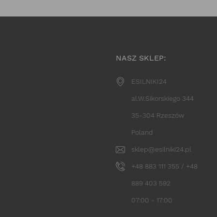
NASZ SKLEP:
ESILNIKI24
al.W.Sikorskiego 344
35-304 Rzeszów
Poland
sklep@esilniki24.pl
+48 883 111 355 / +48
889 403 592
07:00 - 17:00