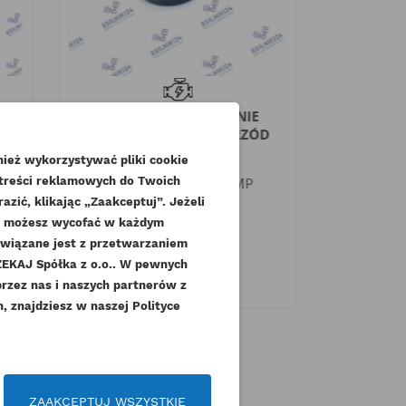
PERKINS USZCZELNIENIE
PERKINS
NJ
WAŁU KORBOWEGO PRZÓD
POKRYW
HP GN GK KMP
ież wykorzystywać pliki cookie
Indeks
198636160-KMP
Indeks
 treści reklamowych do Twoich
zić, klikając „Zaakceptuj”. Jeżeli
Dostępny
dę możesz wycofać w każdym
43,
związane jest z przetwarzaniem
43,05 zł
Brutto
3
KAJ Spółka z o.o.. W pewnych
35,00 zł
.
Netto
przez nas i naszych partnerów z
 znajdziesz w naszej Polityce
czeń
ZAAKCEPTUJ WSZYSTKIE