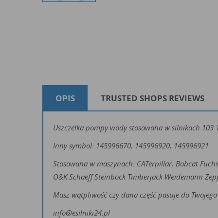
OPIS
TRUSTED SHOPS REVIEWS
Uszczelka pompy wody stosowana w silnikach 103 104
Inny symbol: 145996670, 145996920, 145996921
Stosowana w maszynach: CATerpillar, Bobcat Fuch
O&K Schaeff Steinbock Timberjack Weidemann Zep
Masz wątpliwość czy dana część pasuje do Twojego 
info@esilniki24.pl