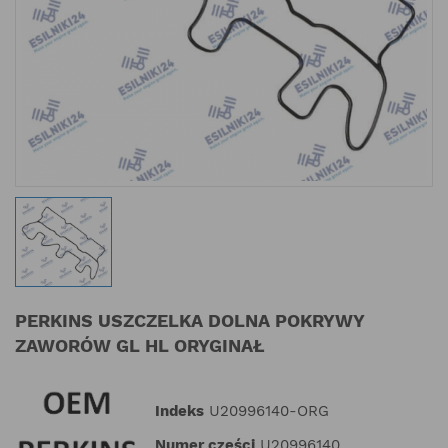
PERKINS USZCZELKA DOLNA POKRYWY
ZAWORÓW GL HL ORYGINAŁ
Indeks
U20996140-ORG
Numer części
U20996140