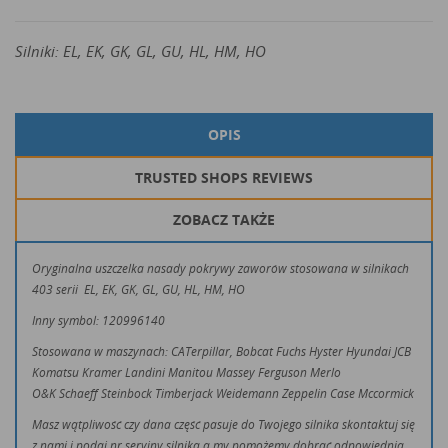
Silniki: EL, EK, GK, GL, GU, HL, HM, HO
OPIS
TRUSTED SHOPS REVIEWS
ZOBACZ TAKŻE
Oryginalna uszczelka nasady pokrywy zaworów stosowana w silnikach
403 serii EL, EK, GK, GL, GU, HL, HM, HO
Inny symbol: 120996140
Stosowana w maszynach: CATerpillar, Bobcat Fuchs Hyster Hyundai JCB
Komatsu Kramer Landini Manitou Massey Ferguson Merlo
O&K Schaeff Steinbock Timberjack Weidemann Zeppelin Case Mccormick
Masz wątpliwość czy dana część pasuje do Twojego silnika skontaktuj się
z nami i podaj nr seryjny silnika a my pomożemy dobrać odpowiednią