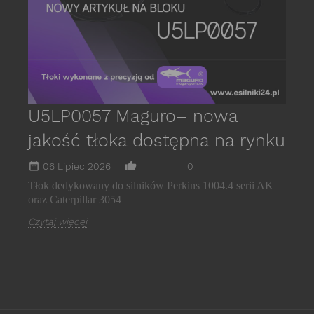
C
U5LP0057 Maguro– nowa
jakość tłoka dostępna na rynku
date_range
thumb_up_alt
06 Lipiec 2026
0
Tłok dedykowany do silników Perkins 1004.4 serii AK
oraz Caterpillar 3054
Czytaj więcej