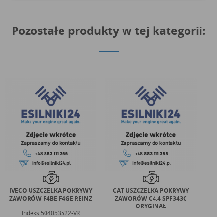
Pozostałe produkty w tej kategorii:
IVECO USZCZELKA POKRYWY
CAT USZCZELKA POKRYWY
PER
ZAWORÓW F4BE F4GE REINZ
ZAWORÓW C4.4 SPF343C
Z
ORYGINAŁ
Indeks
504053522-VR