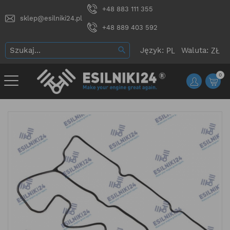
+48 883 111 355
sklep@esilniki24.pl
+48 889 403 592
Język:
Waluta:
0