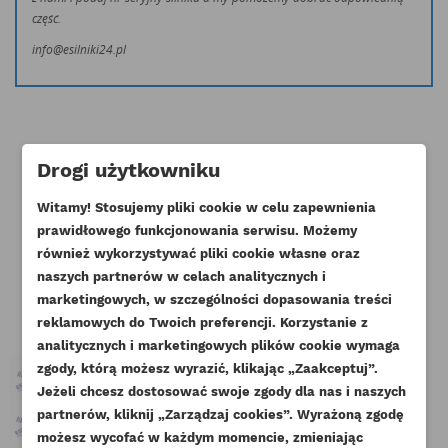
część.
info@esilniki24.pl
Drogi użytkowniku
Klienci którzy zakupili ten produkt
Witamy! Stosujemy pliki cookie w celu zapewnienia
prawidłowego funkcjonowania serwisu. Możemy
kupili również:
również wykorzystywać pliki cookie własne oraz
naszych partnerów w celach analitycznych i
marketingowych, w szczególności dopasowania treści
reklamowych do Twoich preferencji. Korzystanie z
analitycznych i marketingowych plików cookie wymaga
zgody, którą możesz wyrazić, klikając „Zaakceptuj”.
Jeżeli chcesz dostosować swoje zgody dla nas i naszych
partnerów, kliknij „Zarządzaj cookies”. Wyrażoną zgodę
UTWÓRZ LISTĘ ŻYCZEŃ
ZALOGUJ SIĘ
możesz wycofać w każdym momencie, zmieniając