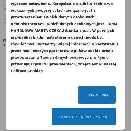
wybrane ustawienia. Korzystanie z plików cookie we
NAZWA LISTY ŻYCZEŃ
wskazanych powyżej celach związane jest z
Musisz być zalogowany by zapisać produkty na
DODAJ DO LISTY ŻYCZEŃ
przetwarzaniem Twoich danych osobowych.
swojej liście życzeń.
Administratorem Twoich danych osobowych jest FIRMA
add_circle_outline
Stwórz nową listę życzeń
HANDLOWA MARTA CZEKAJ Spółka z o.o.. W pewnych
przypadkach administratorami danych mogą być
Anuluj
Zaloguj się
PERKINS USZCZELKA OBUDOWY
PERKINS USZCZELKA POKRYWY
PER
Anuluj
Utwórz listę życzeń
również nasi partnerzy. Więcej informacji o korzystaniu
TERMOSTATU HP KE ORYGINAŁ
ZAWORÓW GL HL KMP
ZA
przez nas i naszych partnerów z plików cookie oraz o
Indeks
U45996930-ORG
Indeks
U11996410-KMP
przetwarzaniu Twoich danych osobowych, w tym o
przysługujących Ci uprawnieniach, znajdziesz w naszej
9,84 zł
Brutto
34,69 zł
Brutto
Polityce Cookies.
8,00 zł
Netto
28,20 zł
Netto
USTAWIENIA
ZAAKCEPTUJ WSZYSTKIE