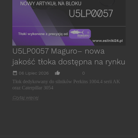
C
U5LP0057 Maguro– nowa
jakość tłoka dostępna na rynku
date_range
thumb_up_alt
06 Lipiec 2026
0
Tłok dedykowany do silników Perkins 1004.4 serii AK
oraz Caterpillar 3054
Czytaj więcej