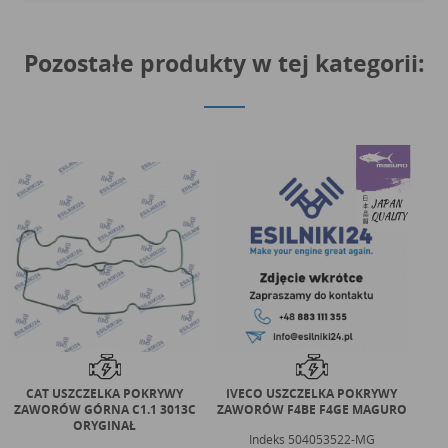
Pozostałe produkty w tej kategorii:
CAT USZCZELKA POKRYWY
IVECO USZCZELKA POKRYWY
I
ZAWORÓW GÓRNA C1.1 3013C
ZAWORÓW F4BE F4GE MAGURO
ORYGINAŁ
Indeks
504053522-MG