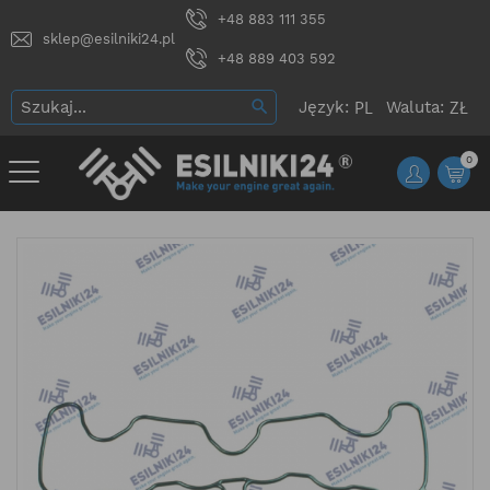
+48 883 111 355
sklep@esilniki24.pl
+48 889 403 592
Język:
Waluta:
0