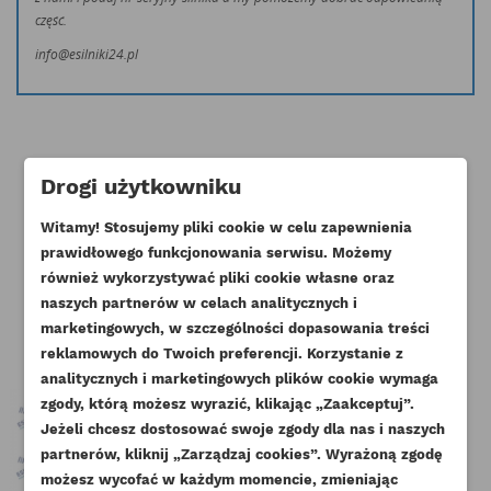
część.
info@esilniki24.pl
Drogi użytkowniku
Klienci którzy zakupili ten produkt
Witamy! Stosujemy pliki cookie w celu zapewnienia
prawidłowego funkcjonowania serwisu. Możemy
kupili również:
również wykorzystywać pliki cookie własne oraz
naszych partnerów w celach analitycznych i
marketingowych, w szczególności dopasowania treści
reklamowych do Twoich preferencji. Korzystanie z
analitycznych i marketingowych plików cookie wymaga
zgody, którą możesz wyrazić, klikając „Zaakceptuj”.
Jeżeli chcesz dostosować swoje zgody dla nas i naszych
partnerów, kliknij „Zarządzaj cookies”. Wyrażoną zgodę
UTWÓRZ LISTĘ ŻYCZEŃ
ZALOGUJ SIĘ
możesz wycofać w każdym momencie, zmieniając