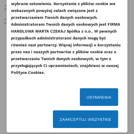
wybrane ustawienia. Korzystanie z plików cookie we
NAZWA LISTY ŻYCZEŃ
wskazanych powyżej celach związane jest z
Musisz być zalogowany by zapisać produkty na
DODAJ DO LISTY ŻYCZEŃ
przetwarzaniem Twoich danych osobowych.
swojej liście życzeń.
Administratorem Twoich danych osobowych jest FIRMA
add_circle_outline
Stwórz nową listę życzeń
HANDLOWA MARTA CZEKAJ Spółka z o.o.. W pewnych
przypadkach administratorami danych mogą być
Anuluj
Zaloguj się
PERKINS USZCZELKA MISKI
PERKINS USZCZELKA POD
PER
Anuluj
Utwórz listę życzeń
również nasi partnerzy. Więcej informacji o korzystaniu
OLEJOWEJ ORYGINAŁ
GŁOWICĘ GJ HH 1.2MM KMP
Z
przez nas i naszych partnerów z plików cookie oraz o
Indeks
U10996900-ORG
Indeks
111147560-KMP
przetwarzaniu Twoich danych osobowych, w tym o
Dostępny
przysługujących Ci uprawnieniach, znajdziesz w naszej
92,25 zł
Brutto
73,80 zł
Brutto
Polityce Cookies.
75,00 zł
Netto
60,00 zł
Netto
USTAWIENIA
ZAAKCEPTUJ WSZYSTKIE