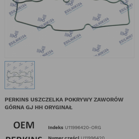
PERKINS USZCZELKA POKRYWY ZAWORÓW
GÓRNA GJ HH ORYGINAŁ
Indeks
U11996420-ORG
Numer części
U11996420