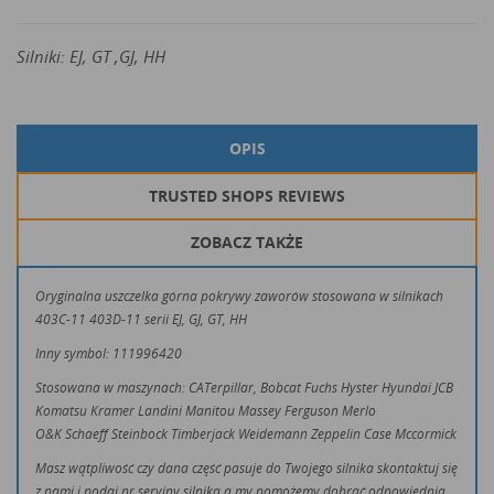
Silniki: EJ, GT ,GJ, HH
OPIS
TRUSTED SHOPS REVIEWS
ZOBACZ TAKŻE
Oryginalna uszczelka górna pokrywy zaworów stosowana w silnikach
403C-11 403D-11 serii EJ, GJ, GT, HH
Inny symbol: 111996420
Stosowana w maszynach: CATerpillar, Bobcat Fuchs Hyster Hyundai JCB
Komatsu Kramer Landini Manitou Massey Ferguson Merlo
O&K Schaeff Steinbock Timberjack Weidemann Zeppelin Case Mccormick
Masz wątpliwość czy dana część pasuje do Twojego silnika skontaktuj się
z nami i podaj nr seryjny silnika a my pomożemy dobrać odpowiednią