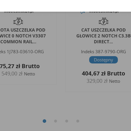
AT USZCZELKA POD
CUMMINS USZCZELKA PO
WICE 2 NOTCH C3.3B
GŁOWICĘ QSL9 MAGURO
DIRECT...
Indeks
4981796-MG
ndeks
387-9790-ORG
Dostępny
Dostępny
330,87 zł
Brutto
04,67 zł
Brutto
269,00 zł
Netto
329,00 zł
Netto