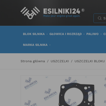
BLOK SILNIKA
GŁOWICA I ROZRZĄD
PALIWO
C
MARKA SILNIKA
Strona główna
USZCZELKI
USZCZELKI BLOKU