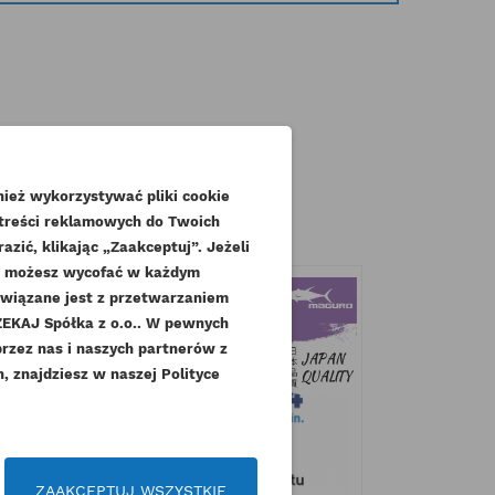
gorii:
ież wykorzystywać pliki cookie
 treści reklamowych do Twoich
zić, klikając „Zaakceptuj”. Jeżeli
dę możesz wycofać w każdym
związane jest z przetwarzaniem
KAJ Spółka z o.o.. W pewnych
.
przez nas i naszych partnerów z
 znajdziesz w naszej Polityce
czeń
ZAAKCEPTUJ WSZYSTKIE