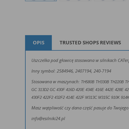
OPIS
TRUSTED SHOPS REVIEWS
Uszczelka pod głowicę stosowana w silnikach CATer
Inny symbol: 2584946, 2407194, 240-7194
Stosowana w maszynach:
TH580B TH330B TH220B T
GC 313D2 GC
430F 416D 420E 434E 416E 442E 428E 42
430F2 422F2 432F2 414E 422F
M313C M315C
910K 914
Masz wątpliwość czy dana część pasuje do Twojego 
info@esilniki24.pl