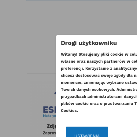
Pozos
Drogi użytkowniku
Witamy! Stosujemy pliki cookie w ce
własne oraz naszych partnerów w cel
UT
preferencji. Korzystanie z analitycz
chcesz dostosować swoje zgody dla n
ZA
momencie, zmieniając wybrane ustawi
NOWY
NA
Twoich danych osobowych. Administ
Mu
DO
przypadkach administratorami danych 
plików cookie oraz o przetwarzaniu T
Cookies.
USTAWIENIA