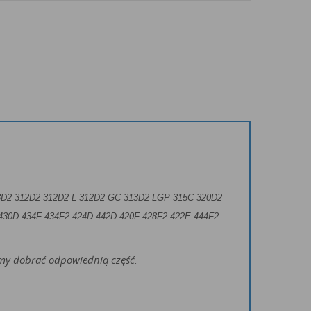
3D2 312D2 312D2 L 312D2 GC 313D2 LGP 315C 320D2
430D 434F 434F2 424D 442D 420F 428F2 422E 444F2
żemy dobrać odpowiednią część.