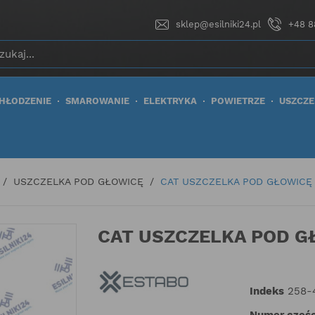
sklep@esilniki24.pl
+48 8
HŁODZENIE
SMAROWANIE
ELEKTRYKA
POWIETRZE
USZCZE
USZCZELKA POD GŁOWICĘ
CAT USZCZELKA POD GŁOWICĘ 
CAT USZCZELKA POD G
Indeks
258-
Numer częśc