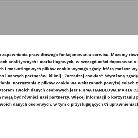
tałe produkty w tej kate
lu zapewnienia prawidłowego funkcjonowania serwisu. Możemy równ
ach analitycznych i marketingowych, w szczególności dopasowania
WÓRZ LISTĘ ŻYCZEŃ
nych i marketingowych plików cookie wymaga zgody, którą możesz wyra
as i naszych partnerów, kliknij „Zarządzaj cookies”. Wyrażoną zgo
LOGUJ SIĘ
enia. Korzystanie z plików cookie we wskazanych powyżej celach 
ZWA LISTY ŻYCZEŃ
ratorem Twoich danych osobowych jest FIRMA HANDLOWA MARTA CZE
sisz być zalogowany by zapisać produkty na swojej liście życzeń
DAJ DO LISTY ŻYCZEŃ
mogą być również nasi partnerzy. Więcej informacji o korzystaniu 
woich danych osobowych, w tym o przysługujących Ci uprawnieniach,
add_circle_outline
Stwórz nową listę ży
Anuluj
Zaloguj się
Anuluj
Utwórz listę życzeń