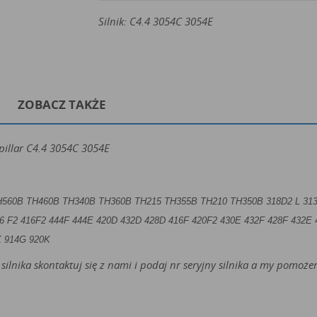
Silnik: C4.4 3054C 3054E
ZOBACZ TAKŻE
pillar C4.4 3054C 3054E
H560B TH460B TH340B TH360B TH215 TH355B TH210 TH350B
318D2 L 31
6 F2 416F2 444F 444E 420D 432D 428D 416F 420F2 430E 432F 428F 432E 
K 914G 920K
silnika skontaktuj się z nami i podaj nr seryjny silnika a my pomo