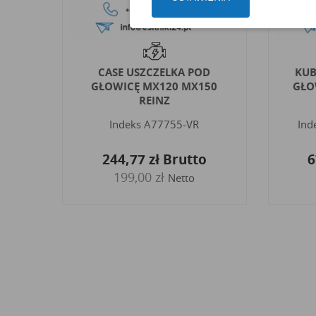
D
KUBOTA USZCZELKA POD
C
50
GŁOWICE 0 NOTCH V3307
GŁO
COMMON RAIL...
Indeks
1J783-03610-ORG
I
o
675,27 zł
Brutto
4
549,00 zł
Netto