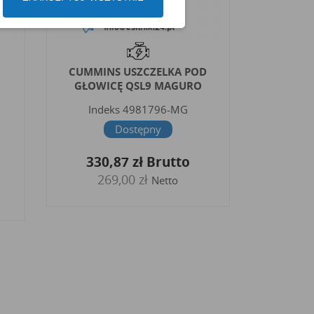
D
PERKINS USZCZELKA POD
CAT 
GŁOWICĘ PJ PK ORYGINAŁ
GŁOWI
Indeks
3681E052-ORG
Inde
Dostępny
675,27 zł
Brutto
490
549,00 zł
Netto
39