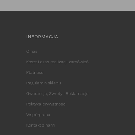
INFORMACJA
O nas
Koszt i czas realizacji zamówień
Płatności
Regulamin sklepu
Gwarancja, Zwroty i Reklamacje
Polityka prywatności
Współpraca
Kontakt z nami