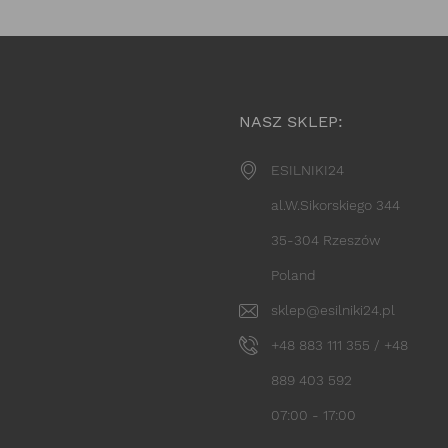
NASZ SKLEP:
ESILNIKI24
al.W.Sikorskiego 344
35-304 Rzeszów
Poland
sklep@esilniki24.pl
+48 883 111 355 / +48
889 403 592
07:00 - 17:00