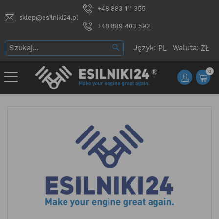
+48 883 111 355
sklep@esilniki24.pl
+48 889 403 592
Język:
Waluta:
0