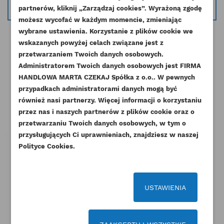
info@esilniki24.pl
partnerów, kliknij „Zarządzaj cookies”. Wyrażoną zgodę
UTWÓRZ LISTĘ ŻYCZEŃ
ZALOGUJ SIĘ
możesz wycofać w każdym momencie, zmieniając
wybrane ustawienia. Korzystanie z plików cookie we
NAZWA LISTY ŻYCZEŃ
wskazanych powyżej celach związane jest z
Musisz być zalogowany by zapisać produkty na
DODAJ DO LISTY ŻYCZEŃ
przetwarzaniem Twoich danych osobowych.
swojej liście życzeń.
Administratorem Twoich danych osobowych jest FIRMA
add_circle_outline
Stwórz nową listę życzeń
HANDLOWA MARTA CZEKAJ Spółka z o.o.. W pewnych
Pozostałe produkty w tej kategorii:
przypadkach administratorami danych mogą być
Anuluj
Zaloguj się
Anuluj
Utwórz listę życzeń
również nasi partnerzy. Więcej informacji o korzystaniu
przez nas i naszych partnerów z plików cookie oraz o
przetwarzaniu Twoich danych osobowych, w tym o
przysługujących Ci uprawnieniach, znajdziesz w naszej
Polityce Cookies.
USTAWIENIA