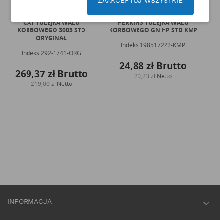
ZAAKCEPTUJ WSZYSTKIE
CAT TULEJKA WAŁU
PERKINS TULEJKA WAŁU
KORBOWEGO 3003 STD
KORBOWEGO GN HP STD KMP
ORYGINAŁ
Indeks
198517222-KMP
Indeks
292-1741-ORG
24,88 zł
Brutto
269,37 zł
Brutto
20,23 zł
Netto
219,00 zł
Netto
INFORMACJA
