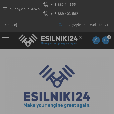
+48 883 111 355
sklep@esilniki24.pl
+48 889 403 592
Język:
Waluta:
0