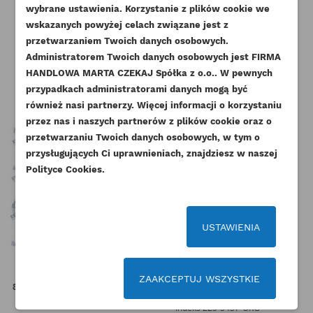
wybrane ustawienia. Korzystanie z plików cookie we
NAZWA LISTY ŻYCZEŃ
wskazanych powyżej celach związane jest z
Musisz być zalogowany by zapisać produkty na
DODAJ DO LISTY ŻYCZEŃ
Pozostałe produkty w tej kategorii:
przetwarzaniem Twoich danych osobowych.
swojej liście życzeń.
Administratorem Twoich danych osobowych jest FIRMA
add_circle_outline
Stwórz nową listę życzeń
HANDLOWA MARTA CZEKAJ Spółka z o.o.. W pewnych
przypadkach administratorami danych mogą być
Anuluj
Zaloguj się
Anuluj
Utwórz listę życzeń
również nasi partnerzy. Więcej informacji o korzystaniu
przez nas i naszych partnerów z plików cookie oraz o
przetwarzaniu Twoich danych osobowych, w tym o
przysługujących Ci uprawnieniach, znajdziesz w naszej
Polityce Cookies.
USTAWIENIA
PERKINS TŁOK KOMPLETNY
CAT TŁOK KOMPLETNY 105MM Z
P
ZAAKCEPTUJ WSZYSTKIE
84MM +0,50 Z PIERŚCIENIAMI
PIERŚCIENIAMI C3.3 3054C...
403...
Indeks
225-5437-ORG