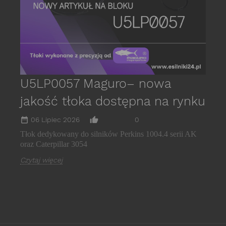
C
U5LP0057 Maguro– nowa
jakość tłoka dostępna na rynku
date_range
thumb_up_alt
06 Lipiec 2026
0
Tłok dedykowany do silników Perkins 1004.4 serii AK
oraz Caterpillar 3054
Czytaj więcej