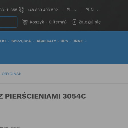
PL
PLN
83 111 355
+48 889 403 592
Koszyk
-
0
item(s)
Zaloguj się
LKI
SPRZĘGŁA
AGREGATY - UPS
INNE
E ORYGINAŁ
 PIERŚCIENIAMI 3054C