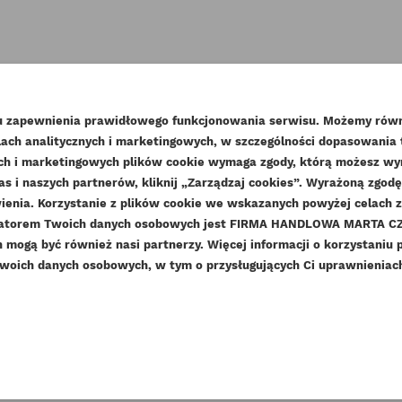
lu zapewnienia prawidłowego funkcjonowania serwisu. Możemy równ
ach analitycznych i marketingowych, w szczególności dopasowania
WÓRZ LISTĘ ŻYCZEŃ
nych i marketingowych plików cookie wymaga zgody, którą możesz wyra
as i naszych partnerów, kliknij „Zarządzaj cookies”. Wyrażoną zgo
LOGUJ SIĘ
enia. Korzystanie z plików cookie we wskazanych powyżej celach 
ZWA LISTY ŻYCZEŃ
ratorem Twoich danych osobowych jest FIRMA HANDLOWA MARTA CZE
sisz być zalogowany by zapisać produkty na swojej liście życzeń
DAJ DO LISTY ŻYCZEŃ
mogą być również nasi partnerzy. Więcej informacji o korzystaniu 
woich danych osobowych, w tym o przysługujących Ci uprawnieniach,
add_circle_outline
Stwórz nową listę ży
Anuluj
Zaloguj się
Anuluj
Utwórz listę życzeń