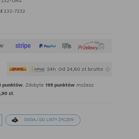
7232-ORG
i
233-7232
24h
Od 24,60 zł brutto
9
punktów
. Zdobyte
199
punktów
możesz
,90 zł
.
DODAJ DO LISTY ŻYCZEŃ