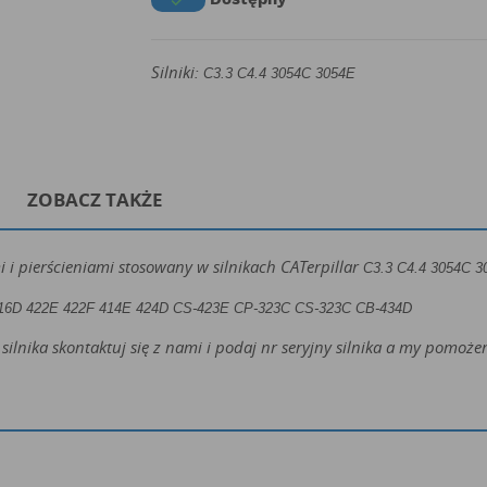

Silniki:
C3.3 C4.4 3054C 3054E
ZOBACZ TAKŻE
 i pierścieniami stosowany w silnikach CATerpillar
C3.3 C4.4 3054C 
16D 422E 422F 414E 424D
CS-423E CP-323C CS-323C CB-434D
silnika skontaktuj się z nami i podaj nr seryjny silnika a my pomo