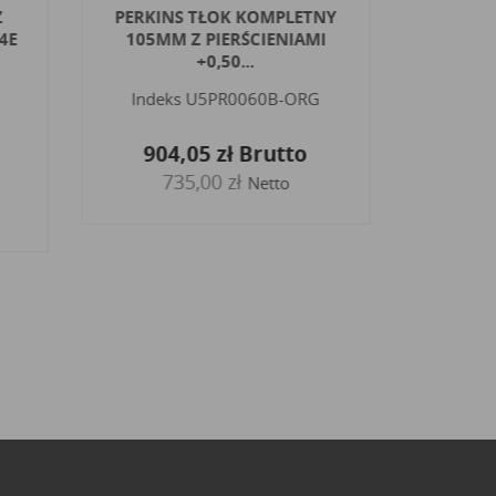
PERKINS TŁOK KOMPLETNY
KOMATS
4E
105MM Z PIERŚCIENIAMI
SAA
+0,50...
Indeks
Indeks
U5PR0060B-ORG
319
904,05 zł
Brutto
26
735,00 zł
Netto