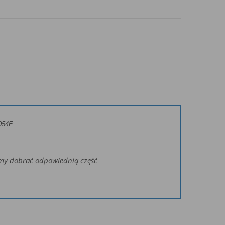
3054E
żemy dobrać odpowiednią część.