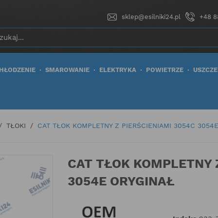
sklep@esilniki24.pl
+48 8
HŁODZENIE
SMAROWANIE
ELEKTRYKA
POWIETRZE
USZCZE
TŁOKI
CAT TŁOK KOMPLETNY Z PIERŚCIENIAMI 3054C 3054
CAT TŁOK KOMPLETNY Z
3054E ORYGINAŁ