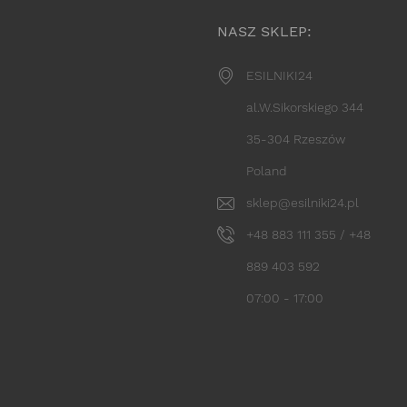
NASZ SKLEP:
ESILNIKI24
al.W.Sikorskiego 344
35-304 Rzeszów
Poland
sklep@esilniki24.pl
+48 883 111 355 / +48
889 403 592
07:00 - 17:00