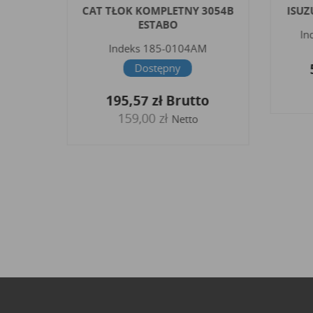
MM Z
CAT TŁOK KOMPLETNY 3054B
ISUZU
ESTABO
Ind
Indeks
185-0104AM
G
5
Dostępny
o
195,57 zł
Brutto
159,00 zł
Netto