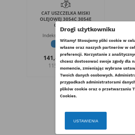
CAT USZCZELKA MISKI
OLEJOWEJ 3054C 3054E
ORYGINAŁ
Drogi użytkowniku
Indeks
225-6005-ORG
Witamy! Stosujemy pliki cookie w ce
Dostępny
własne oraz naszych partnerów w cel
UT
preferencji. Korzystanie z analitycz
141,45 zł
Brutto
chcesz dostosować swoje zgody dla n
ZA
115,00 zł
Netto
momencie, zmieniając wybrane ustawi
NA
Twoich danych osobowych. Administ
Mu
DO
przypadkach administratorami danych 
plików cookie oraz o przetwarzaniu T
Cookies.
USTAWIENIA