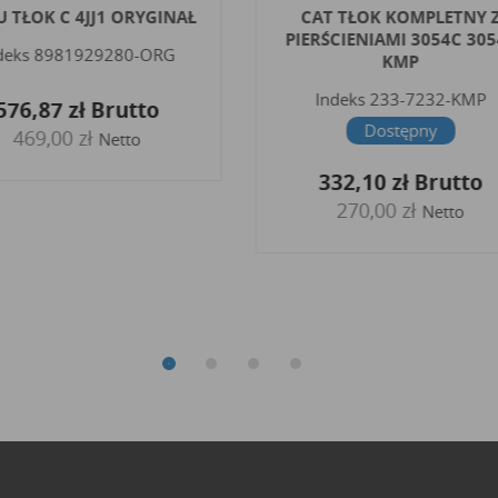
 TŁOK C 4JJ1 ORYGINAŁ
CAT TŁOK KOMPLETNY Z
PIERŚCIENIAMI 3054C 305
eks
8981929280-ORG
KMP
Indeks
233-7232-KMP
76,87 zł
Brutto
Dostępny
469,00 zł
Netto
332,10 zł
Brutto
270,00 zł
Netto