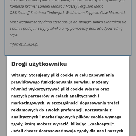
Komatsu Kramer Landini Manitou Massey Ferguson Merlo
O&K Schaeff Steinbock Timberjack Weidemann Zeppelin Case Mccormick
Masz wątpliwość czy dana część pasuje do Twojego silnika skontaktuj się
z nami i podaj nr seryjny silnika a my pomożemy dobrać odpowiednią
część.
info@esilniki24.pl
Drogi użytkowniku
Witamy! Stosujemy pliki cookie w celu zapewnienia
prawidłowego funkcjonowania serwisu. Możemy
również wykorzystywać pliki cookie własne oraz
Klienci którzy zakupili ten produkt
naszych partnerów w celach analitycznych i
marketingowych, w szczególności dopasowania treści
kupili również:
reklamowych do Twoich preferencji. Korzystanie z
analitycznych i marketingowych plików cookie wymaga
zgody, którą możesz wyrazić, klikając „Zaakceptuj”.
Jeżeli chcesz dostosować swoje zgody dla nas i naszych