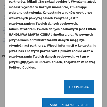
partnerów, kliknij „Zarządzaj cookies”. Wyrażoną zgodę
UTWÓRZ LISTĘ ŻYCZEŃ
ZALOGUJ SIĘ
możesz wycofać w każdym momencie, zmieniając
wybrane ustawienia. Korzystanie z plików cookie we
NAZWA LISTY ŻYCZEŃ
wskazanych powyżej celach związane jest z
Musisz być zalogowany by zapisać produkty na
DODAJ DO LISTY ŻYCZEŃ
przetwarzaniem Twoich danych osobowych.
swojej liście życzeń.
Administratorem Twoich danych osobowych jest FIRMA
add_circle_outline
Stwórz nową listę życzeń
HANDLOWA MARTA CZEKAJ Spółka z o.o.. W pewnych
przypadkach administratorami danych mogą być
Anuluj
Zaloguj się
Anuluj
Utwórz listę życzeń
również nasi partnerzy. Więcej informacji o korzystaniu
przez nas i naszych partnerów z plików cookie oraz o
PERKINS USZCZELKA OBUDOWY
PERKINS PANEWKI GŁÓWNE
przetwarzaniu Twoich danych osobowych, w tym o
TERMOSTATU AA YB
STD GK HL KMP
KOR
przysługujących Ci uprawnieniach, znajdziesz w naszej
Indeks
3685F005AM
Indeks
198586050-KMP
Polityce Cookies.
Dostępny
10,45 zł
Brutto
72,57 zł
Brutto
8,50 zł
Netto
59,00 zł
Netto
USTAWIENIA
ZAAKCEPTUJ WSZYSTKIE