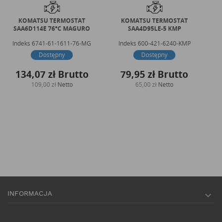
KOMATSU TERMOSTAT
KOMATSU TERMOSTAT
IS
SAA6D114E 76°C MAGURO
SAA4D95LE-5 KMP
Indeks
6741-61-1611-76-MG
Indeks
600-421-6240-KMP
Dostępny
Dostępny
134,07 zł
Brutto
79,95 zł
Brutto
109,00 zł
Netto
65,00 zł
Netto
INFORMACJA
