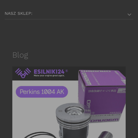
NASZ SKLEP:

Blog
date_r