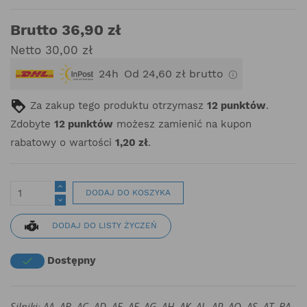
Brutto 36,90 zł
Netto 30,00 zł
24h
Od 24,60 zł brutto
Za zakup tego produktu otrzymasz
12
punktów
.
Zdobyte
12
punktów
możesz zamienić na kupon
rabatowy o wartości
1,20 zł
.
DODAJ DO KOSZYKA
DODAJ DO LISTY ŻYCZEŃ
Dostępny

Silniki: AA, AB, AC, AD, AE, AF, AG, AH, AK, AL, AP, AQ, AS, AT, BA,