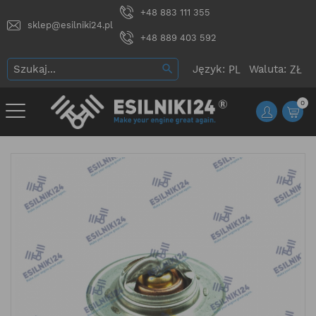
+48 883 111 355
sklep@esilniki24.pl
+48 889 403 592
Język:
Waluta:
0