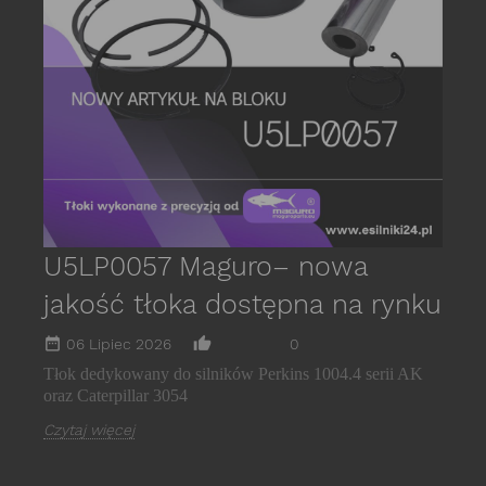
P
s
E
C
U5LP0057 Maguro– nowa
jakość tłoka dostępna na rynku
date_range
thumb_up_alt
06 Lipiec 2026
0
Tłok dedykowany do silników Perkins 1004.4 serii AK
oraz Caterpillar 3054
Czytaj więcej