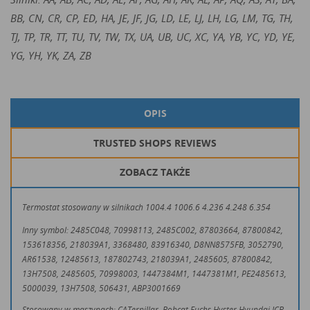
BB, CN, CR, CP, ED, HA, JE, JF, JG, LD, LE, LJ, LH, LG, LM, TG, TH,
TJ, TP, TR, TT, TU, TV, TW, TX, UA, UB, UC, XC, YA, YB, YC, YD, YE,
YG, YH, YK, ZA, ZB
OPIS
TRUSTED SHOPS REVIEWS
ZOBACZ TAKŻE
Termostat stosowany w silnikach 1004.4 1006.6 4.236 4.248 6.354
Inny symbol:
2485C048,
70998113,
2485C002, 87803664, 87800842,
153618356, 218039A1, 3368480, 83916340, D8NN8575FB, 3052790,
AR61538, 12485613, 187802743, 218039A1, 2485605, 87800842,
13H7508, 2485605, 70998003, 1447384M1, 1447381M1, PE2485613,
5000039, 13H7508, 506431, ABP3001669
Stosowany w maszynach: CATerpillar, Bobcat Fuchs Hyster Hyundai JCB