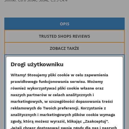
C6.6 3054C 3054E C3.3 C4.4
OPIS
TRUSTED SHOPS REVIEWS
ZOBACZ TAKŻE
Świeca żarowa stosowana w silnikach CATerpillar
C6.6 3054C 3054E
Drogi użytkowniku
C3.3 C4.4
Witamy! Stosujemy pliki cookie w celu zapewnienia
Inny symbol: 2326662 453-3510 4533510
prawidłowego funkcjonowania serwisu. Możemy
Stosowana w maszynach:
TH560B TH220B TH340B TH460B
również wykorzystywać pliki cookie własne oraz
TH355B TH330B TH360B TH350B
430D 430E 420D 416D
naszych partnerów w celach analitycznych i
416E
CB-534D CB-434D
marketingowych, w szczególności dopasowania treści
reklamowych do Twoich preferencji. Korzystanie z
Masz wątpliwość czy dana część pasuje do Twojego silnika skontaktuj się
analitycznych i marketingowych plików cookie wymaga
z nami i podaj nr seryjny silnika a my pomożemy dobrać odpowiednią
zgody, którą możesz wyrazić, klikając „Zaakceptuj”.
część.
Jeżeli chcesz dostosować swoje zgody dla nas i naszych