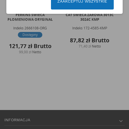
ZAAKCEPTUJ WSZYSTKIE
PERKINS ŚWIECA
CAT ŚWIECA ŻAROWA 3013C
PE
PŁOMIENIOWA ORYGINAŁ
3024C KMP
Indeks
2666108-ORG
Indeks
172-4585-KMP
Dostępny
87,82 zł
Brutto
121,77 zł
Brutto
71,40 zł
Netto
99,00 zł
Netto
INFORMACJA
