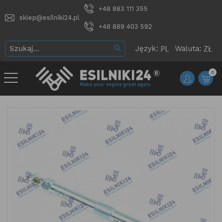
+48 883 111 355
sklep@esilniki24.pl
+48 889 403 592
Język:
Waluta:
0