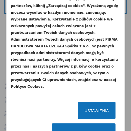
info@esilniki24.pl
partnerów, kliknij „Zarządzaj cookies”. Wyrażoną zgodę
UTWÓRZ LISTĘ ŻYCZEŃ
ZALOGUJ SIĘ
możesz wycofać w każdym momencie, zmieniając
wybrane ustawienia. Korzystanie z plików cookie we
NAZWA LISTY ŻYCZEŃ
wskazanych powyżej celach związane jest z
Musisz być zalogowany by zapisać produkty na
DODAJ DO LISTY ŻYCZEŃ
przetwarzaniem Twoich danych osobowych.
swojej liście życzeń.
Administratorem Twoich danych osobowych jest FIRMA
add_circle_outline
Stwórz nową listę życzeń
HANDLOWA MARTA CZEKAJ Spółka z o.o.. W pewnych
Pozostałe produkty w tej kategorii:
przypadkach administratorami danych mogą być
Anuluj
Zaloguj się
Anuluj
Utwórz listę życzeń
również nasi partnerzy. Więcej informacji o korzystaniu
przez nas i naszych partnerów z plików cookie oraz o
przetwarzaniu Twoich danych osobowych, w tym o
przysługujących Ci uprawnieniach, znajdziesz w naszej
Polityce Cookies.
USTAWIENIA