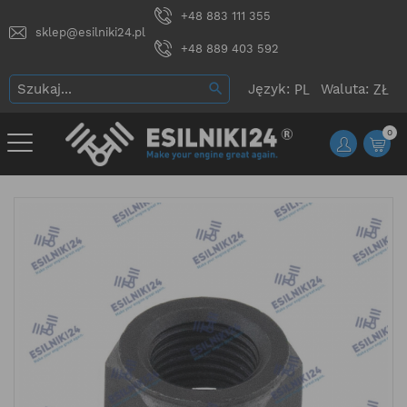
+48 883 111 355
sklep@esilniki24.pl
+48 889 403 592
Język:
Waluta:
0