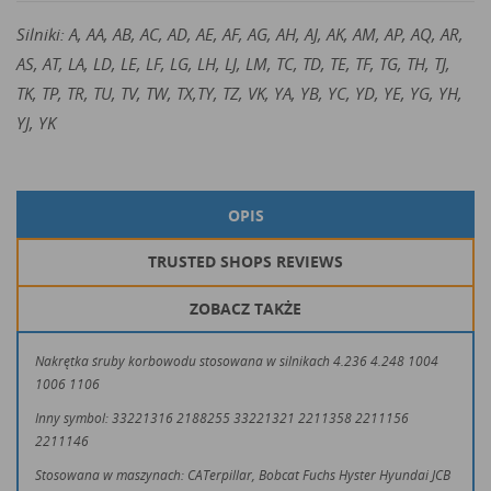
Silniki: A, AA, AB, AC, AD, AE, AF, AG, AH, AJ, AK, AM, AP, AQ, AR,
AS, AT, LA, LD, LE, LF, LG, LH, LJ, LM, TC, TD, TE, TF, TG, TH, TJ,
TK, TP, TR, TU, TV, TW, TX,TY, TZ, VK, YA, YB, YC, YD, YE, YG, YH,
YJ, YK
OPIS
TRUSTED SHOPS REVIEWS
ZOBACZ TAKŻE
Nakrętka śruby korbowodu stosowana w silnikach 4.236 4.248 1004
1006 1106
Inny symbol: 33221316 2188255 33221321 2211358 2211156
2211146
Stosowana w maszynach: CATerpillar, Bobcat Fuchs Hyster Hyundai JCB