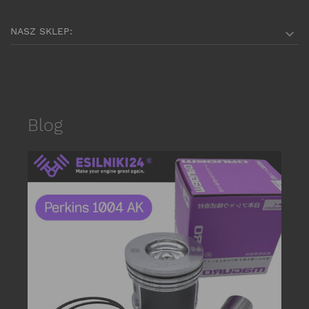
NASZ SKLEP:

Blog
date_r