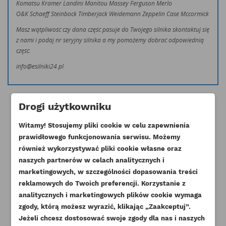
Komatsu Kramer Landini Manitou Massey Ferguson Merlo
O&K Schaeff Steinbock Timberjack Weidemann Zeppelin Case Mccormick
Masz wątpliwość czy dana część pasuje do Twojego silnika skontaktuj się
z nami i podaj nr seryjny silnika a my pomożemy dobrać odpowiednią
część.
info@esilniki24.pl
Drogi użytkowniku
Witamy! Stosujemy pliki cookie w celu zapewnienia
prawidłowego funkcjonowania serwisu. Możemy
Klienci którzy zakupili ten produkt
również wykorzystywać pliki cookie własne oraz
naszych partnerów w celach analitycznych i
kupili również:
marketingowych, w szczególności dopasowania treści
reklamowych do Twoich preferencji. Korzystanie z
analitycznych i marketingowych plików cookie wymaga
zgody, którą możesz wyrazić, klikając „Zaakceptuj”.
Jeżeli chcesz dostosować swoje zgody dla nas i naszych