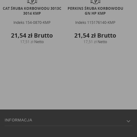
CAT ŚRUBA KORBOWODU 3013C
PERKINS ŚRUBA KORBOWODU
YA
3014 KMP
GN HP KMP
Indeks
154-0870-KMP
Indeks
115176140-KMP
21,54 zł
Brutto
21,54 zł
Brutto
17,51 zł
Netto
17,51 zł
Netto
INFORMACJA
