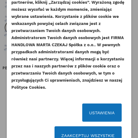
partnerów, kliknij „Zarządzaj cookies”. Wyrażoną zgodę
UTWÓRZ LISTĘ ŻYCZEŃ
ZALOGUJ SIĘ
możesz wycofać w każdym momencie, zmieniając
wybrane ustawienia. Korzystanie z plików cookie we
NAZWA LISTY ŻYCZEŃ
wskazanych powyżej celach związane jest z
Musisz być zalogowany by zapisać produkty na
DODAJ DO LISTY ŻYCZEŃ
przetwarzaniem Twoich danych osobowych.
swojej liście życzeń.
Administratorem Twoich danych osobowych jest FIRMA
add_circle_outline
Stwórz nową listę życzeń
HANDLOWA MARTA CZEKAJ Spółka z o.o.. W pewnych
przypadkach administratorami danych mogą być
Anuluj
Zaloguj się
Anuluj
Utwórz listę życzeń
również nasi partnerzy. Więcej informacji o korzystaniu
przez nas i naszych partnerów z plików cookie oraz o
PERKINS PIERŚCIENIE TŁOKOWE
PERKINS CZUJNIK
PER
100MM ORYGINAŁ
TEMPERATURY ORYGINAŁ
przetwarzaniu Twoich danych osobowych, w tym o
przysługujących Ci uprawnieniach, znajdziesz w naszej
Indeks
4181A033-ORG
Indeks
2848A121-ORG
Polityce Cookies.
Dostępny
Dostępny
232,47 zł
Brutto
146,37 zł
Brutto
189,00 zł
Netto
119,00 zł
Netto
USTAWIENIA
ZAAKCEPTUJ WSZYSTKIE