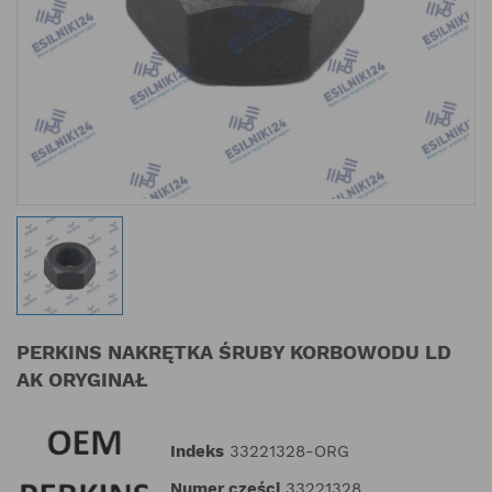
PERKINS NAKRĘTKA ŚRUBY KORBOWODU LD
AK ORYGINAŁ
Indeks
33221328-ORG
Numer części
33221328