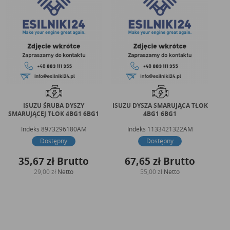
ISUZU ŚRUBA DYSZY
ISUZU DYSZA SMARUJĄCA TŁOK
ISU
SMARUJĄCEJ TŁOK 4BG1 6BG1
4BG1 6BG1
Indeks
8973296180AM
Indeks
1133421322AM
Dostępny
Dostępny
35,67 zł
Brutto
67,65 zł
Brutto
29,00 zł
Netto
55,00 zł
Netto