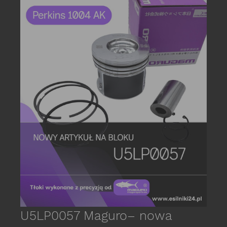
date_r
P
s
E
C
U5LP0057 Maguro– nowa