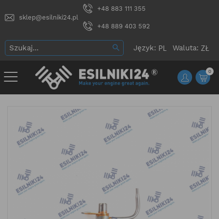
+48 883 111 355
sklep@esilniki24.pl
+48 889 403 592
Język:
Waluta:
0