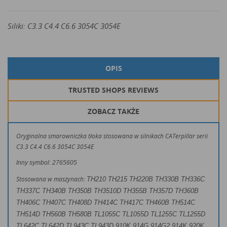
Siliki: C3.3 C4.4 C6.6 3054C 3054E
OPIS
TRUSTED SHOPS REVIEWS
ZOBACZ TAKŻE
Oryginalna smarowniczka tłoka stosowana w silnikach CATerpillar serii
C3.3 C4.4 C6.6 3054C 3054E
Inny symbol: 2765605
Stosowana w maszynach:
TH210 TH215 TH220B TH330B TH336C
TH337C TH340B TH350B TH3510D TH355B TH357D TH360B
TH406C TH407C TH408D TH414C TH417C TH460B TH514C
TH514D TH560B TH580B TL1055C TL1055D TL1255C TL1255D
TL642C TL642D TL943C TL943D
910K 914G 914G2 914K 920K