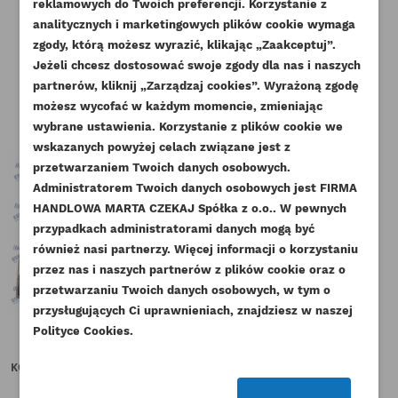
reklamowych do Twoich preferencji. Korzystanie z
Klienci którzy zakupili ten produkt
analitycznych i marketingowych plików cookie wymaga
zgody, którą możesz wyrazić, klikając „Zaakceptuj”.
kupili również:
Jeżeli chcesz dostosować swoje zgody dla nas i naszych
partnerów, kliknij „Zarządzaj cookies”. Wyrażoną zgodę
UTWÓRZ LISTĘ ŻYCZEŃ
ZALOGUJ SIĘ
możesz wycofać w każdym momencie, zmieniając
wybrane ustawienia. Korzystanie z plików cookie we
NAZWA LISTY ŻYCZEŃ
wskazanych powyżej celach związane jest z
Musisz być zalogowany by zapisać produkty na
DODAJ DO LISTY ŻYCZEŃ
przetwarzaniem Twoich danych osobowych.
swojej liście życzeń.
Administratorem Twoich danych osobowych jest FIRMA
add_circle_outline
Stwórz nową listę życzeń
HANDLOWA MARTA CZEKAJ Spółka z o.o.. W pewnych
przypadkach administratorami danych mogą być
Anuluj
Zaloguj się
Anuluj
Utwórz listę życzeń
również nasi partnerzy. Więcej informacji o korzystaniu
przez nas i naszych partnerów z plików cookie oraz o
przetwarzaniu Twoich danych osobowych, w tym o
przysługujących Ci uprawnieniach, znajdziesz w naszej
Polityce Cookies.
CAT USZCZELNIENIE WAŁU
CAT KOMPLET USZCZELEK DÓŁ
KORBOWEGO TYŁ Z OBUDOWĄ
SILNIKA C4.4 3054C +...
ORYGINAŁ
Indeks
272-2232-GS