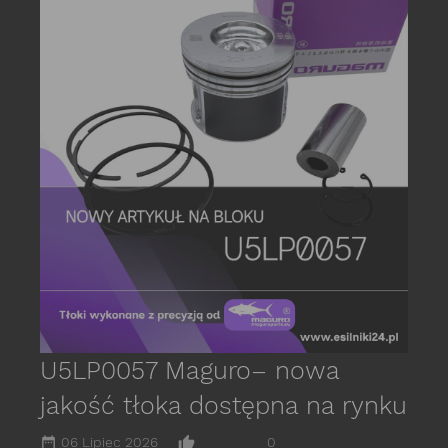
date_r
P
s
E
C
U5LP0057 Maguro– nowa
jakość tłoka dostępna na rynku
date_range
thumb_up_alt
06 Lipiec 2026
0