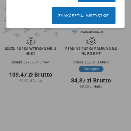
ZAAKCEPTUJ WSZYSTKIE
ISUZU RURKA WTRYSKU NR. 2
PERKINS RURKA PALIWA NR.3
PE
4HK1
NL RG KMP
Indeks
8973734171AM
Indeks
3525A103-KMP
Dostępny
109,47 zł
Brutto
84,87 zł
Brutto
89,00 zł
Netto
69,00 zł
Netto