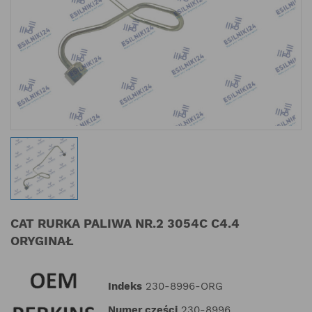
CAT RURKA PALIWA NR.2 3054C C4.4
ORYGINAŁ
Indeks
230-8996-ORG
Numer części
230-8996