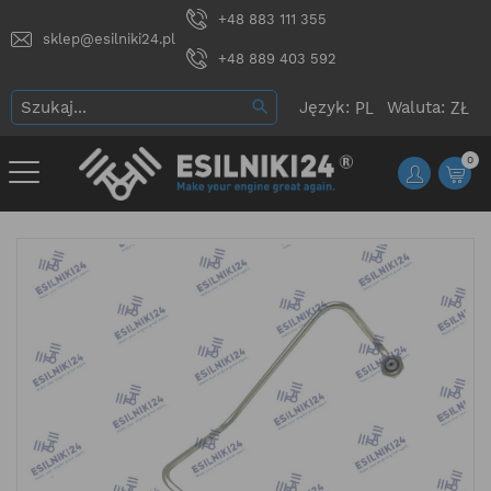
+48 883 111 355
sklep@esilniki24.pl
+48 889 403 592
Język:
Waluta:
0