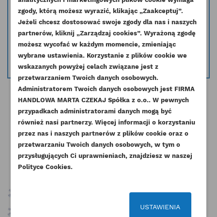
910K 914G
zgody, którą możesz wyrazić, klikając „Zaakceptuj”.
Jeżeli chcesz dostosować swoje zgody dla nas i naszych
Masz wątpliwość czy dana część pasuje do Twojego silnika skontaktuj się
partnerów, kliknij „Zarządzaj cookies”. Wyrażoną zgodę
z nami i podaj nr seryjny silnika a my pomożemy dobrać odpowiednią
UTWÓRZ LISTĘ ŻYCZEŃ
możesz wycofać w każdym momencie, zmieniając
ZALOGUJ SIĘ
część.
wybrane ustawienia. Korzystanie z plików cookie we
info@esilniki24.pl
NAZWA LISTY ŻYCZEŃ
wskazanych powyżej celach związane jest z
Musisz być zalogowany by zapisać produkty na
DODAJ DO LISTY ŻYCZEŃ
przetwarzaniem Twoich danych osobowych.
swojej liście życzeń.
Administratorem Twoich danych osobowych jest FIRMA
add_circle_outline
Stwórz nową listę życzeń
HANDLOWA MARTA CZEKAJ Spółka z o.o.. W pewnych
przypadkach administratorami danych mogą być
Anuluj
Zaloguj się
Anuluj
Utwórz listę życzeń
również nasi partnerzy. Więcej informacji o korzystaniu
przez nas i naszych partnerów z plików cookie oraz o
Pozostałe produkty w tej kategorii:
przetwarzaniu Twoich danych osobowych, w tym o
przysługujących Ci uprawnieniach, znajdziesz w naszej
Polityce Cookies.
USTAWIENIA