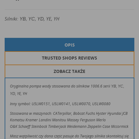
Silniki:
, YE, YH
YB, YC, YD
OPIS
TRUSTED SHOPS REVIEWS
ZOBACZ TAKŻE
Oryginalna pompa wody stosowana do silników 1006.6 serii
YB, YC,
, YE, YH
YD
Inny symbol: U5LW0151
,
U5LW0141,
U5LW0070,
U5LW0080
Stosowana w maszynach: CATerpillar, Bobcat Fuchs Hyster Hyundai JCB
Komatsu Kramer Landini Manitou Massey Ferguson Merlo
O&K Schaeff Steinbock Timberjack Weidemann Zeppelin Case Mccormick
Masz wątpliwość czy dana część pasuje do Twojego silnika skontaktuj się