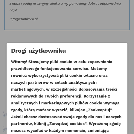
z nami i podaj nr seryjny silnika a my pomożemy dobrać odpowiednią
część.
info@esilniki24.pl
Drogi użytkowniku
Witamy! Stosujemy pliki cookie w celu zapewnienia
Klienci którzy zakupili ten produkt
prawidłowego funkcjonowania serwisu. Możemy
również wykorzystywać pliki cookie własne oraz
kupili również:
naszych partnerów w celach analitycznych i
marketingowych, w szczególności dopasowania treści
reklamowych do Twoich preferencji. Korzystanie z
analitycznych i marketingowych plików cookie wymaga
zgody, którą możesz wyrazić, klikając „Zaakceptuj”.
Jeżeli chcesz dostosować swoje zgody dla nas i naszych
partnerów, kliknij „Zarządzaj cookies”. Wyrażoną zgodę
UTWÓRZ LISTĘ ŻYCZEŃ
ZALOGUJ SIĘ
możesz wycofać w każdym momencie, zmieniając