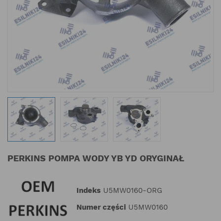
PERKINS POMPA WODY YB YD ORYGINAŁ
Indeks
U5MW0160-ORG
Numer części
U5MW0160