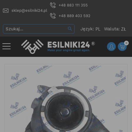
+48 883 111 355
sklep@esilniki24.pl
+48 889 403 592
Język:
Waluta:
0