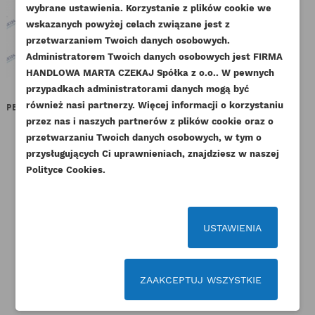
wybrane ustawienia. Korzystanie z plików cookie we
NAZWA LISTY ŻYCZEŃ
wskazanych powyżej celach związane jest z
Musisz być zalogowany by zapisać produkty na
DODAJ DO LISTY ŻYCZEŃ
przetwarzaniem Twoich danych osobowych.
swojej liście życzeń.
Administratorem Twoich danych osobowych jest FIRMA
add_circle_outline
Stwórz nową listę życzeń
HANDLOWA MARTA CZEKAJ Spółka z o.o.. W pewnych
przypadkach administratorami danych mogą być
Anuluj
Zaloguj się
Anuluj
Utwórz listę życzeń
również nasi partnerzy. Więcej informacji o korzystaniu
PERKINS TULEJKA KORBOWODU
PERKINS POMPA OLEJU AB AK
P
28MM KMP
AM MAGURO
S
przez nas i naszych partnerów z plików cookie oraz o
przetwarzaniu Twoich danych osobowych, w tym o
Indeks
198517265-KMP
Indeks
4132F056-MG
przysługujących Ci uprawnieniach, znajdziesz w naszej
Dostępny
Dostępny
Polityce Cookies.
30,75 zł
Brutto
490,77 zł
Brutto
25,00 zł
Netto
399,00 zł
Netto
USTAWIENIA
ZAAKCEPTUJ WSZYSTKIE