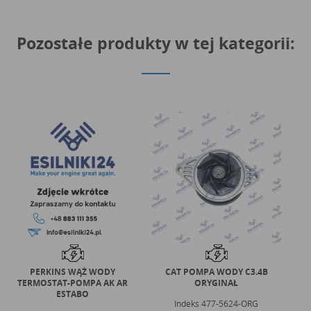
Pozostałe produkty w tej kategorii:
PERKINS WĄŻ WODY
CAT POMPA WODY C3.4B
C
TERMOSTAT-POMPA AK AR
ORYGINAŁ
ESTABO
Indeks
477-5624-ORG