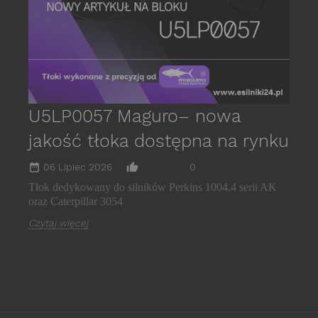
U5LP0057 Maguro– nowa
jakość tłoka dostępna na rynku
date_range
thumb_up_alt
06 Lipiec 2026
0
Tłok dedykowany do silników Perkins 1004.4 serii AK
oraz Caterpillar 3054
Czytaj więcej